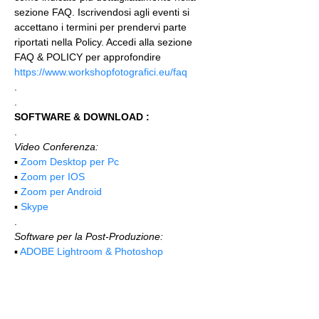
sezione FAQ. Iscrivendosi agli eventi si 
accettano i termini per prendervi parte 
riportati nella Policy. Accedi alla sezione 
FAQ & POLICY per approfondire 
https://www.workshopfotografici.eu/faq
.
.
SOFTWARE & DOWNLOAD :
.
Video Conferenza:
▪️ 
Zoom Desktop per Pc
▪️ 
Zoom per IOS
▪️ 
Zoom per Android
▪️ 
Skype
.
Software per la Post-Produzione:
▪️ 
ADOBE Lightroom & Photoshop