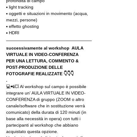
profondità di campo
▪️ light tracking
▪️ oggetti e situazioni in movimento (acqua, 
mezzi, persone)
▪️ effetto ghosting
▪️ HDRI
successivamente al workshop  AULA 
VIRTUALE IN VIDEO-CONFERENZA
PER UNA LETTURA, COMMENTO & 
POST-PRODUZIONE DELLE 
FOTOGRAFIE REALIZZATE 👇👇👇
.
💻📲💥 Al workshop sul campo è possibile 
integrare un' AULA VIRTUALE IN VIDEO-
CONFERENZA di gruppo (ZOOM o altro 
canale/software che in sostituzione verrà 
comunicato) della durata di 120 minuti (in 
base alla necessità in opera) con tutti i 
partecipanti al workshop che abbiano 
acquistato questa opzione.