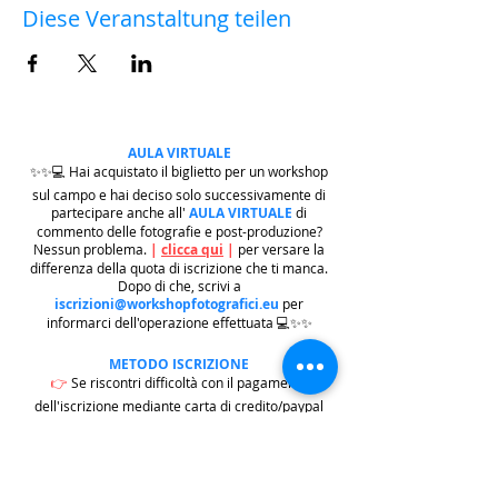
Diese Veranstaltung teilen
AULA VIRTUALE
✨✨💻 Hai acquistato il biglietto per un workshop
sul campo e hai deciso solo successivamente di
partecipare anche all'
AULA VIRTUALE
di
commento delle fotografie e post-produzione?
Nessun problema.
|
clicca qui
|
per versare la
differenza della quota di iscrizione che ti manca.
Dopo di che, scrivi a
iscrizioni@workshopfotografici.eu
per
informarci dell'operazione effettuata 💻✨✨
METODO ISCRIZIONE
👉
Se riscontri difficoltà con il pagamento
dell'iscrizione mediante carta di credito/paypal
potrai iscriverti tramite altri metodi di pagamento
come
BONIFICO BACARIO
(
contattaci per
ricevere gli estremi bancari)
o REVOLUT
|
CLICCA
QUI
| ricordati in questo caso di contattarci in
seguito per lasciarci i tuoi recapiti per mandarti le