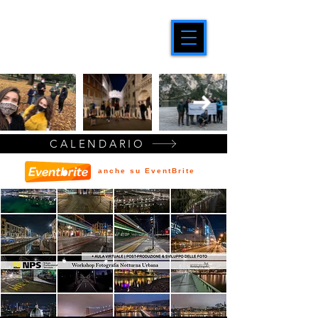
CALENDARIO
anche su EventBrite