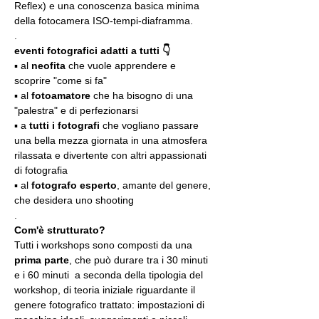
Reflex) e una conoscenza basica minima 
della fotocamera ISO-tempi-diaframma.
.
eventi fotografici adatti a tutti 👇
▪️ al 
neofita
 che vuole apprendere e 
scoprire "come si fa"
▪️ al 
fotoamatore
 che ha bisogno di una 
"palestra" e di perfezionarsi
▪️ a 
tutti i fotografi
 che vogliano passare 
una bella mezza giornata in una atmosfera 
rilassata e divertente con altri appassionati 
di fotografia
▪️ al 
fotografo esperto
, amante del genere, 
che desidera uno shooting
.
Com'è strutturato?
Tutti i workshops sono composti da una 
prima parte
, che può durare tra i 30 minuti 
e i 60 minuti  a seconda della tipologia del 
workshop, di teoria iniziale riguardante il 
genere fotografico trattato: impostazioni di 