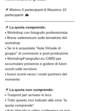
.
📌
 Minimo 4 partecipanti & Massimo 10 
partecipanti  👥
📌 La quota comprende:
▪️ Workshop con fotografo professionista
▪️ Breve vademecum sulle tematiche del 
workshop
▪️ Se si è acquistata "Aula Virtuale di 
gruppo" di commento e post-produzione
▪️ WorkshopFotografici.eu CARD per 
accumulare presenza e godere di futuri 
sconti sulle iscrizioni
▪️ buoni sconti verso i nostri partners del 
momento
.
📌 La quota non comprende:
▪️ Trasporti per arrivare in loco
▪️ Tutto quanto non indicato alla voce "la 
quota comprende"
▪️ Aula Virtuale in video conferenza se non 