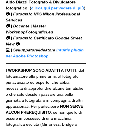
Aldo Diazzi Fotografo & Divulgatore 
fotografico. (
clicca qui per vedere di più
)
📷
 | Fotografo NPS Nikon Professional 
Services
​📷 | Docente | Master 
WorkshopFotografici.eu
📷 | Fotografo Certificato Google Street 
View
📷
💻
 | Sviluppatore/ideatore 
Intuitiv plugin 
per Adobe Photoshop
I WORKSHOP SONO ADATTI A TUTTI
, dal 
fotoamatore alle prime armi, al fotografo 
più avanzato ed esperto, che abbia 
necessità di approfondire alcune tematiche 
o che solo desideri passare una bella 
giornata a fotografare in compagnia di altri 
appassionati. Per partecipare 
NON SERVE 
ALCUN PREREQUISITO
, se non quello di 
essere in possesso di una macchina 
fotografica evoluta (Mirrorless, Bridge o 