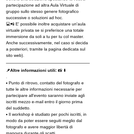
partecipazione ad altra Aula Virtuale di 
gruppo sullo stesso genere fotografico 
successive o soluzioni ad hoc.
💻📲 E' possibile inoltre acquistare un'aula 
virtuale privata se si preferisce una totale 
immersione da soli a tu per tu col master. 
Anche successivamente, nel caso si decida 
a posteriori, tramite la pagina dedicata sul 
sito web).
📌Altre informazioni utili: 
📸 ⬇️
.
▪️ Punto di ritrovo, contatto del fotografo e 
tutte le altre informazioni necessarie per 
partecipare all'evento saranno inviate agli 
iscritti mezzo e-mail entro il giorno prima 
del suddetto.
▪️ Il workshop è studiato per pochi iscritti, in 
modo da poter essere seguiti meglio dal 
fotografo e avere maggior libertà di 
manovra durante gli scatti.