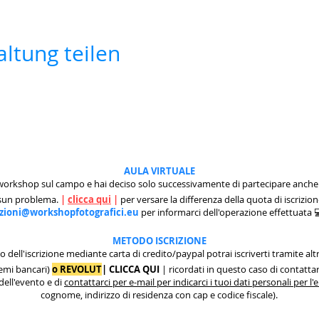
ltung teilen
AULA VIRTUALE
 workshop sul campo e hai deciso solo successivamente di partecipare anche 
ssun problema.
|
clicca qui
|
per versare la differenza della quota di iscrizion
izioni@workshopfotografici.eu
per informarci dell'operazione effettuata
METODO ISCRIZIONE
to dell'iscrizione mediante carta di credito/paypal potrai iscriverti tramite
remi bancari)
o REVOLUT
|
CLICCA QUI
| ricordati in questo caso di contattarc
 dell'evento e di
contattarci per e-mail per indicarci i tuoi dati personali per l
cognome, indirizzo di residenza con cap e codice fiscale).
.