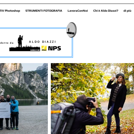
TIV Photoshop
STRUMENTI FOTOGRAFIA
LavoraConNoi
Chi è Aldo Diazzi?
di più
ALDO DIAZZI
dotto da