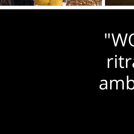
"W
rit
ambi