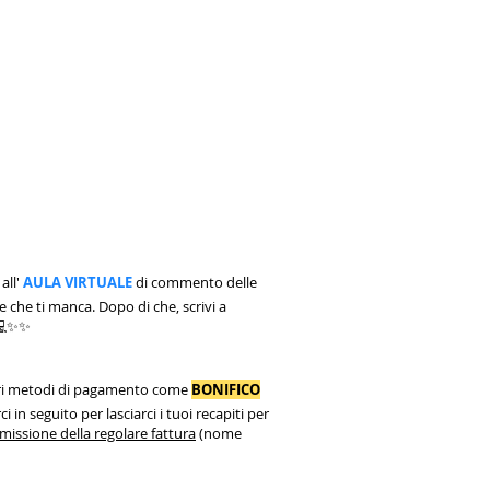
all'
AULA VIRTUALE
di commento delle
e che ti manca. Dopo di che, scrivi a
 💻✨✨
 altri metodi di pagamento come
BONIFICO
i in seguito per lasciarci i tuoi recapiti per
'emissione della regolare fattura
(nome