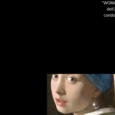
"WOMAN"
dell
condot