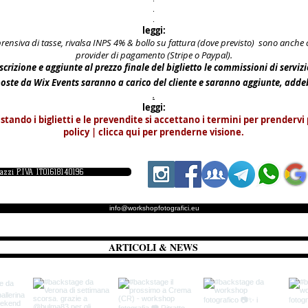
.
.
leggi:
prensiva di tasse, rivalsa INPS 4% & bollo su fattura (dove previsto) sono anch
provider di pagamento (Stripe o Paypal).
scrizione e aggiunte al prezzo finale del biglietto le commissioni di serviz
poste da Wix Events saranno a carico del cliente e saranno aggiunte, add
.
leggi:
istando i biglietti e le prevendite si accettano i termini per prendervi 
policy | clicca qui per prenderne visione.
iazzi P.IVA IT01618140196
info@workshopfotografici.eu
ARTICOLI & NEWS