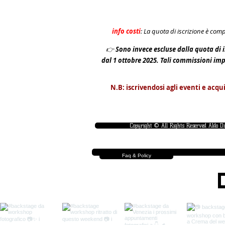
info costi
: La quota di iscrizione è com
👉
S
ono invece escluse dalla quota di i
dal 1 ottobre 2025. Tali commissioni im
N.B: iscrivendosi agli eventi e acqu
Copyright © All Rights Reserved Aldo D
Faq & Policy