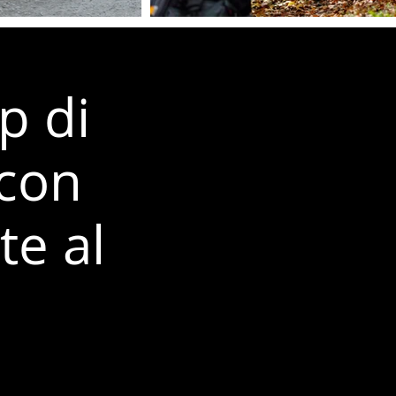
 di
 con
te al