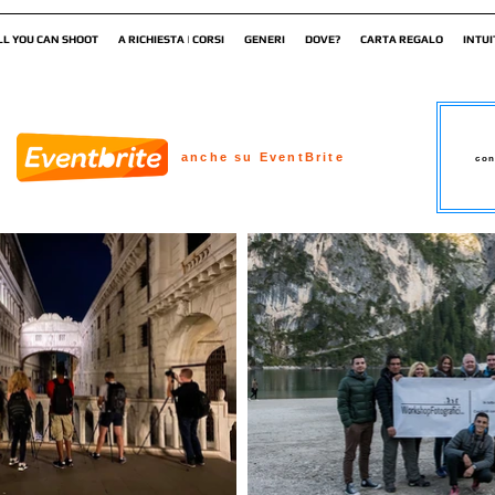
LL YOU CAN SHOOT
A RICHIESTA | CORSI
GENERI
DOVE?
CARTA REGALO
INTUI
anche su EventBrite
con