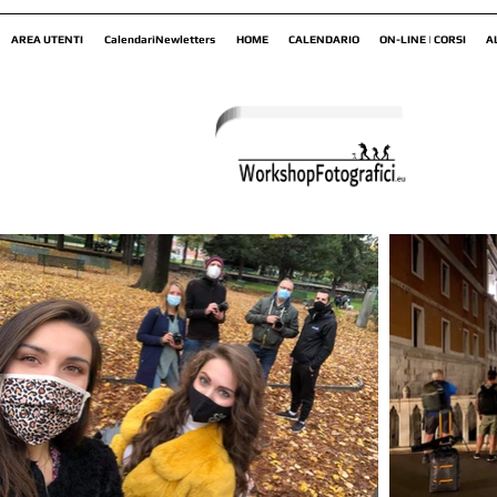
AREA UTENTI
CalendariNewletters
HOME
CALENDARIO
ON-LINE | CORSI
A