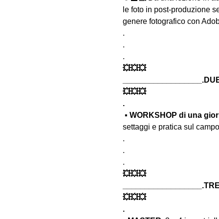
le foto in post-produzione s
genere fotografico con Adob
.
.
.
💥💥💥
__________________.DUE
💥💥💥
.
 ▪️ 
WORKSHOP di una gior
settaggi e pratica sul campo
.
.
.
💥💥💥
__________________.TRE
💥💥💥
.