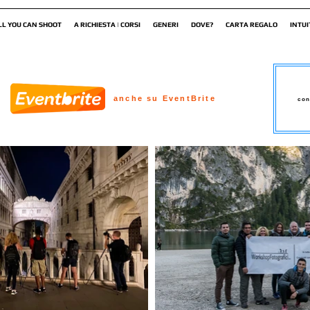
LL YOU CAN SHOOT
A RICHIESTA | CORSI
GENERI
DOVE?
CARTA REGALO
INTUI
anche su EventBrite
con