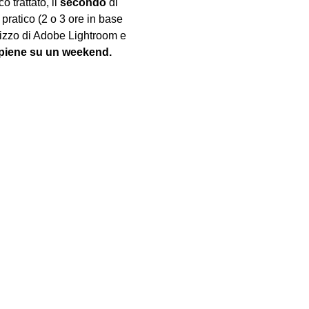
 trattato, il 
secondo
 di 
 pratico (2 o 3 ore in base 
tilizzo di Adobe Lightroom e 
e piene su un weekend.