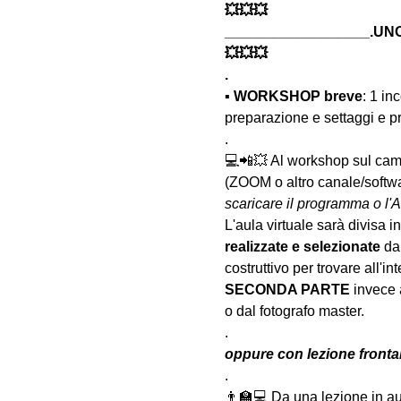
💥💥💥
__________________.UNO
💥💥💥
.
▪️ 
WORKSHOP breve
: 1 in
preparazione e settaggi e pr
.
💻📲💥 Al workshop sul camp
(ZOOM o altro canale/softwar
scaricare il programma o l'A
L'aula virtuale sarà divisa in 
realizzate
e selezionate
 da
costruttivo per trovare all'int
SECONDA PARTE 
invece 
o dal fotografo master.
.
oppure con lezione frontal
.
👨‍🏫💻 Da una lezione in au