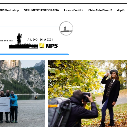
TIV Photoshop
STRUMENTI FOTOGRAFIA
LavoraConNoi
Chi è Aldo Diazzi?
di più
ALDO DIAZZI
dotto da