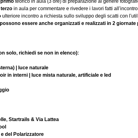
 
primo
 teorico in aula (3 ore) di preparazione al genere fotografico
 
terzo
 in aula per commentare e rivedere i lavori fatti all'incontro
o
 ulteriore incontro a richiesta sullo sviluppo degli scatti con l'u
 possono essere anche organizzati e realizzati in 2 giornat
 solo, richiedi se non in elenco):
terna) | luce naturale
 in interni | luce mista naturale, artificiale e led
aggio
lle, Startrails & Via Lattea
ool
D e del Polarizzatore