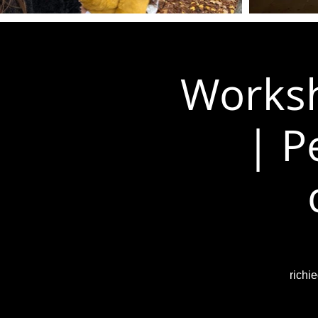
Worksh
| P
richi