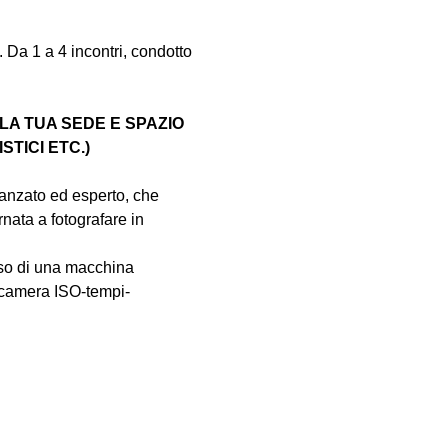
 1 a 4 incontri, condotto 
LA TUA SEDE E SPAZIO 
STICI ETC.)
vanzato ed esperto, che 
nata a fotografare in 
sso di una macchina 
tocamera ISO-tempi-