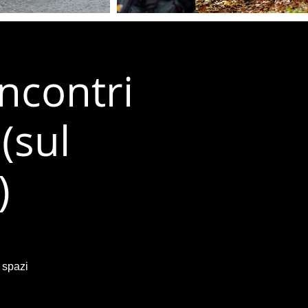
ncontri
(sul
)
 spazi