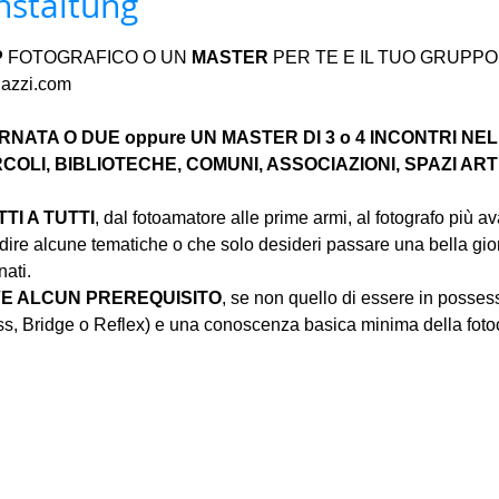
nstaltung
P
 FOTOGRAFICO O UN 
MASTER 
PER TE E IL TUO GRUPPO. Da
iazzi.com
ATA O DUE oppure UN MASTER DI 3 o 4 INCONTRI NEL
COLI, BIBLIOTECHE, COMUNI, ASSOCIAZIONI, SPAZI ARTI
I A TUTTI
, dal fotoamatore alle prime armi, al fotografo più a
ire alcune tematiche o che solo desideri passare una bella gior
ati.
E ALCUN PREREQUISITO
, se non quello di essere in posse
less, Bridge o Reflex) e una conoscenza basica minima della fo