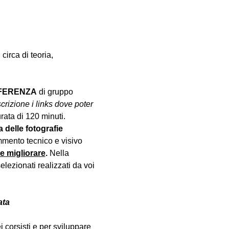
circa di teoria, 
NFERENZA
 di gruppo 
crizione i links dove poter 
urata di 120 minuti.
a delle fotografie 
mento tecnico e visivo 
le migliorare
. 
Nella 
lezionati realizzati da voi 
ata
 corsisti e per sviluppare 