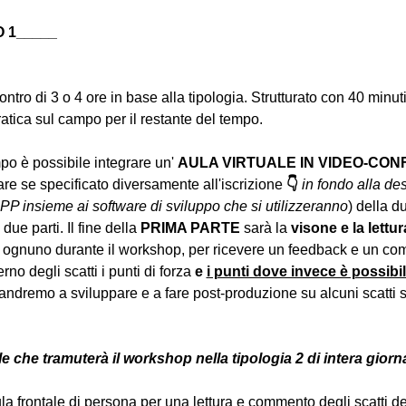
 1_____
contro di 3 o 4 ore in base alla tipologia. Strutturato con 40 minuti 
atica sul campo per il restante del tempo.
o è possibile integrare un' 
AULA VIRTUALE IN VIDEO-CO
e se specificato diversamente all'iscrizione 
👇
in fondo alla des
PP insieme ai software di sviluppo che si utilizzeranno
) della d
due parti. Il fine della 
PRIMA PARTE 
sarà la 
visone e la lettur
 ognuno durante il workshop, per ricevere un feedback e un com
erno degli scatti i punti di forza 
e 
i punti dove invece è possibi
andremo a sviluppare e a fare post-produzione su alcuni scatti se
e che tramuterà il workshop nella tipologia 2 di intera giorn
la frontale di persona per una lettura e commento degli scatti dei