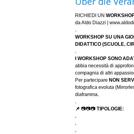
Über die Vera
RICHIEDI UN 
WORKSHO
da Aldo Diazzi | www.aldod
.
WORKSHOP SU UNA GIORN
DIDATTICO (SCUOLE, CIR
.
I WORKSHOP SONO ADATT
abbia necessità di approfond
compagnia di altri appassion
Per partecipare 
NON SERV
fotografica evoluta (Mirror
diaframma.
.
📌 
📷📷📷 
TIPOLOGIE:
.
.
.