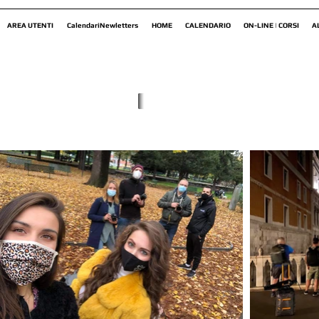
AREA UTENTI
CalendariNewletters
HOME
CALENDARIO
ON-LINE | CORSI
A