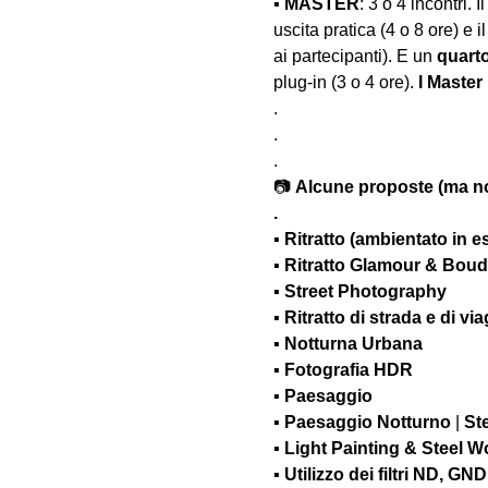
▪️ 
MASTER
: 3 o 4 incontri. Il
uscita pratica (4 o 8 ore) e il
ai partecipanti). E un 
quart
plug-in (3 o 4 ore). 
I Master
.
.
.
📷 
Alcune proposte (ma non
.
▪️ 
Ritratto (ambientato in es
▪️ 
Ritratto Glamour & Boudoir
▪️ 
Street Photography
▪️ 
Ritratto di strada e di vi
▪️ 
Notturna Urbana
▪️ 
Fotografia HDR
▪️ 
Paesaggio
▪️ 
Paesaggio Notturno
 | 
Ste
▪️ 
Light Painting & Steel W
▪️ 
Utilizzo dei filtri ND, GN