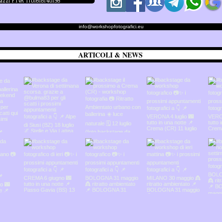
iazzi P.IVA IT01618140196
info@workshopfotografici.eu
ARTICOLI & NEWS