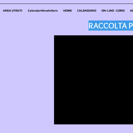
AREA UTENTI
CalendariNewletters
HOME
CALENDARIO
ON-LINE | CORSI
A
RACCOLTA P