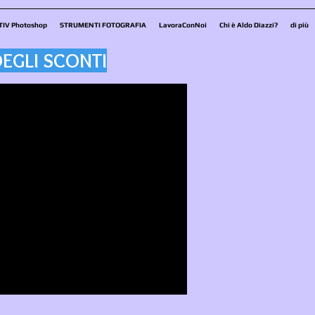
TIV Photoshop
STRUMENTI FOTOGRAFIA
LavoraConNoi
Chi è Aldo Diazzi?
di più
EGLI SCONTI