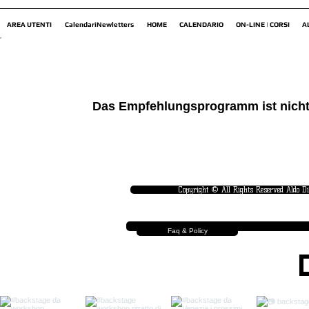
AREA UTENTI
CalendariNewletters
HOME
CALENDARIO
ON-LINE | CORSI
A
Das Empfehlungsprogramm ist nicht
Copyright © All Rights Reserved Aldo D
Faq & Policy