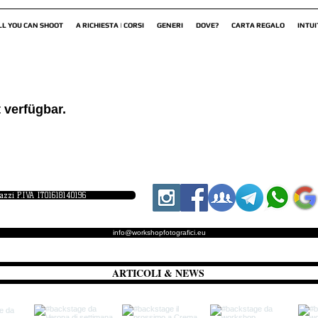
LL YOU CAN SHOOT
A RICHIESTA | CORSI
GENERI
DOVE?
CARTA REGALO
INTUI
 verfügbar.
iazzi P.IVA IT01618140196
info@workshopfotografici.eu
ARTICOLI & NEWS