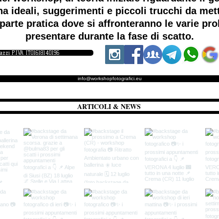
a ideali, suggerimenti e piccoli trucchi da me
parte pratica dove si affronteranno le varie p
presentare durante la fase di scatto.
iazzi P.IVA IT01618140196
info@workshopfotografici.eu
ARTICOLI & NEWS