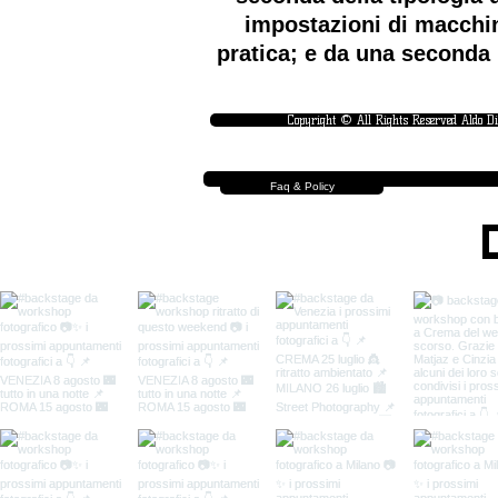
impostazioni di macchin
pratica; e da una seconda 
Copyright © All Rights Reserved Aldo D
Faq & Policy