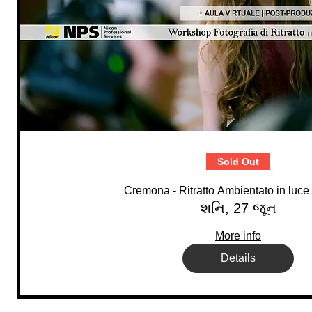
Sold Out
Cremona - Ritratto Ambientato in luce
શનિ, 27 જૂન
More info
Details