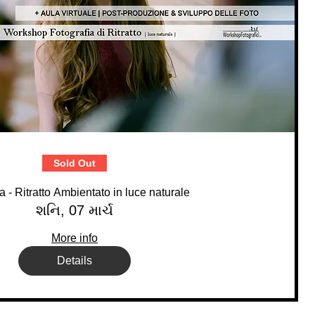
Sold Out
- Ritratto Ambientato in luce naturale
શનિ, 07 માર્ચ
More info
Details