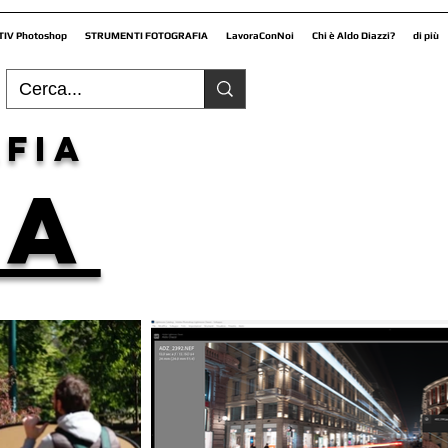
TIV Photoshop
STRUMENTI FOTOGRAFIA
LavoraConNoi
Chi è Aldo Diazzi?
di più
fia
NA