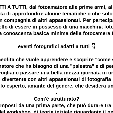
 TUTTI, dal fotoamatore alle prime armi, al 
tà di approfondire alcune tematiche o che solo
 in compagnia di altri appassionati. Per part
o di essere in possesso di una macchina fotog
na conoscenza basica minima della fotocamera
eventi fotografici adatti a tutti 👇
l neofita che vuole apprendere e scoprire "come s
amatore che ha bisogno di una "palestra" e di pe
he vogliano passare una bella mezza giornata in 
divertente con altri appassionati di fotografia
grafo esperto, amante del genere, che desidera u
.
Com'è strutturato?
mposti da una prima parte, che può durare tra i
el workshop, di teoria iniziale riguardante il ge