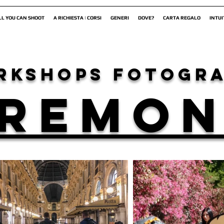
LL YOU CAN SHOOT
A RICHIESTA | CORSI
GENERI
DOVE?
CARTA REGALO
INTUI
rkshops fotogra
REMO