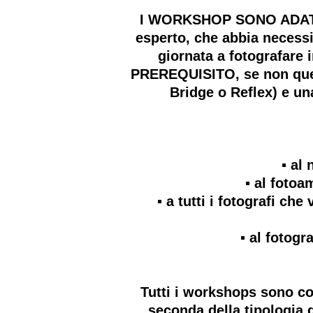
I WORKSHOP SONO ADATTI A
esperto, che abbia necessi
giornata a fotografare
PREREQUISITO, se non quell
Bridge o Reflex) e u
▪️ a
▪️ al foto
▪️ a tutti i fotografi c
▪️ al foto
Tutti i workshops sono co
seconda della tipologia d