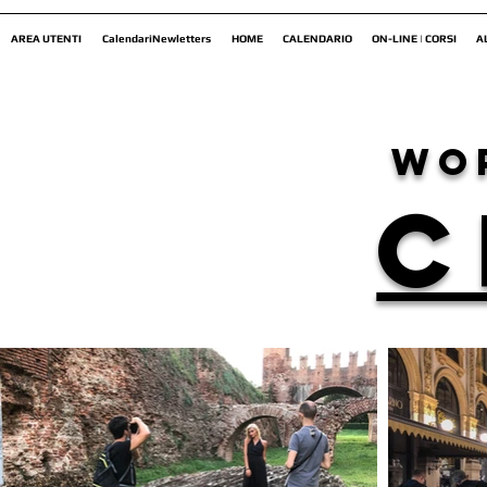
AREA UTENTI
CalendariNewletters
HOME
CALENDARIO
ON-LINE | CORSI
A
wo
C