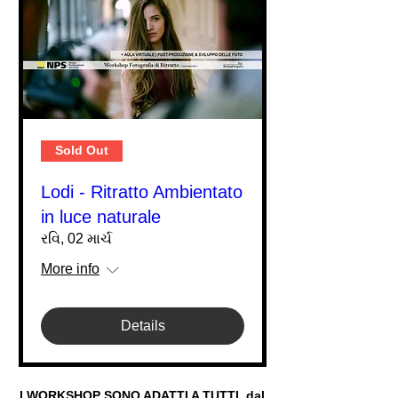
Sold Out
Lodi - Ritratto Ambientato
in luce naturale
રવિ, 02 માર્ચ
More info
Details
I WORKSHOP SONO ADATTI A TUTTI, dal