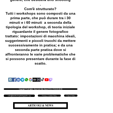
.
Com'è strutturato?
Tutti i workshops sono composti da una
prima parte, che può durare tra i 30
minuti e i 60 minuti a seconda della
tipologia del workshop, di teoria iniziale
riguardante il genere fotografico
trattato: impostazioni di macchina ideali,
suggerimenti e piccoli trucchi da mettere
successivamente in pratica; e da una
seconda parte pratica dove si
affronteranno le varie problematiche che
si possono presentare durante la fase di
scatto.
Copyright © All Rights Reserved Aldo Diazzi P.IVA IT01618140196
Privacy | Cookie Policy
Faq & Policy
info@workshopfotografici.eu
ARTICOLI & NEWS