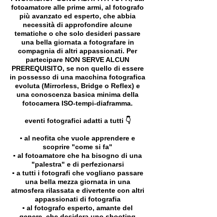
fotoamatore alle prime armi, al fotografo
più avanzato ed esperto, che abbia
necessità di approfondire alcune
tematiche o che solo desideri passare
una bella giornata a fotografare in
compagnia di altri appassionati. Per
partecipare NON SERVE ALCUN
PREREQUISITO, se non quello di essere
in possesso di una macchina fotografica
evoluta (Mirrorless, Bridge o Reflex) e
una conoscenza basica minima della
fotocamera ISO-tempi-diaframma.
eventi fotografici adatti a tutti 👇
▪️ al neofita che vuole apprendere e
scoprire "come si fa"
▪️ al fotoamatore che ha bisogno di una
"palestra" e di perfezionarsi
▪️ a tutti i fotografi che vogliano passare
una bella mezza giornata in una
atmosfera rilassata e divertente con altri
appassionati di fotografia
▪️ al fotografo esperto, amante del
genere, che desidera uno shooting