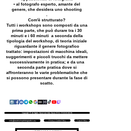
▪️ al fotografo esperto, amante del
genere, che desidera uno shooting
.
Com'è strutturato?
Tutti i workshops sono composti da una
prima parte, che può durare tra i 30
minuti e i 60 minuti a seconda della
tipologia del workshop, di teoria iniziale
riguardante il genere fotografico
trattato: impostazioni di macchina ideali,
suggerimenti e piccoli trucchi da mettere
successivamente in pratica; e da una
seconda parte pratica dove si
affronteranno le varie problematiche che
si possono presentare durante la fase di
scatto.
Copyright © All Rights Reserved Aldo Diazzi P.IVA IT01618140196
Privacy | Cookie Policy
Faq & Policy
info@workshopfotografici.eu