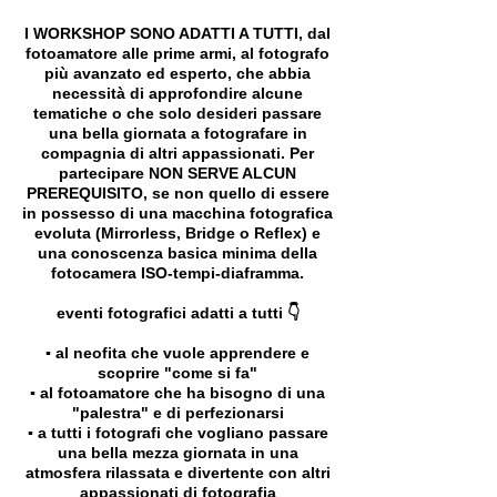
I WORKSHOP SONO ADATTI A TUTTI, dal
fotoamatore alle prime armi, al fotografo
più avanzato ed esperto, che abbia
necessità di approfondire alcune
tematiche o che solo desideri passare
una bella giornata a fotografare in
compagnia di altri appassionati. Per
partecipare NON SERVE ALCUN
PREREQUISITO, se non quello di essere
in possesso di una macchina fotografica
evoluta (Mirrorless, Bridge o Reflex) e
una conoscenza basica minima della
fotocamera ISO-tempi-diaframma.
eventi fotografici adatti a tutti 👇
▪️ al neofita che vuole apprendere e
scoprire "come si fa"
▪️ al fotoamatore che ha bisogno di una
"palestra" e di perfezionarsi
▪️ a tutti i fotografi che vogliano passare
una bella mezza giornata in una
atmosfera rilassata e divertente con altri
appassionati di fotografia