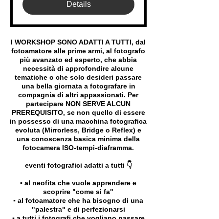
Details
I WORKSHOP SONO ADATTI A TUTTI, dal
fotoamatore alle prime armi, al fotografo
più avanzato ed esperto, che abbia
necessità di approfondire alcune
tematiche o che solo desideri passare
una bella giornata a fotografare in
compagnia di altri appassionati. Per
partecipare NON SERVE ALCUN
PREREQUISITO, se non quello di essere
in possesso di una macchina fotografica
evoluta (Mirrorless, Bridge o Reflex) e
una conoscenza basica minima della
fotocamera ISO-tempi-diaframma.
eventi fotografici adatti a tutti 👇
▪️ al neofita che vuole apprendere e
scoprire "come si fa"
▪️ al fotoamatore che ha bisogno di una
"palestra" e di perfezionarsi
▪️ a tutti i fotografi che vogliano passare