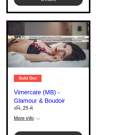
Sold Out
Vimercate (MB) -
Glamour & Boudoir
રવિ, 25 મે
More info