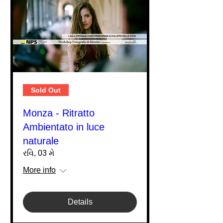
Sold Out
Monza - Ritratto
Ambientato in luce
naturale
રવિ, 03 મે
More info
Details