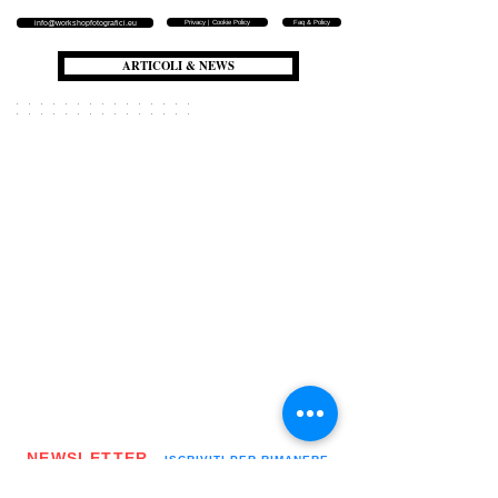
Privacy | Cookie Policy
Faq & Policy
info@workshopfotografici.eu
ARTICOLI & NEWS
NEWSLETTER
▪️ ISCRIVITI PER RIMANERE
AGGIORNATO