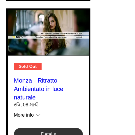
Sold Out
Monza - Ritratto
Ambientato in luce
naturale
રવિ, 08 માર્ચ
More info
Details