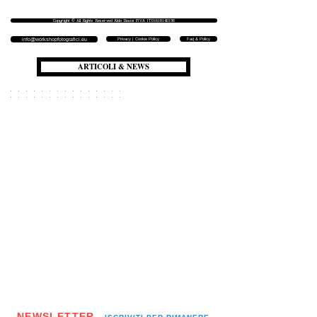
Copyright © All Rights Reserved Aldo Diazzi P.IVA IT01618140196
Privacy | Cookie Policy
Faq & Policy
info@workshopfotografici.eu
ARTICOLI & NEWS
NEWSLETTER