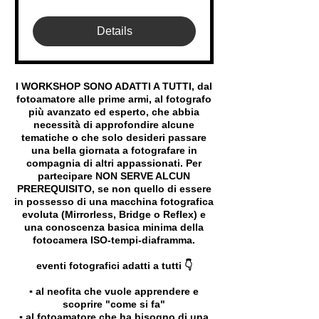
Details
I WORKSHOP SONO ADATTI A TUTTI, dal
fotoamatore alle prime armi, al fotografo
più avanzato ed esperto, che abbia
necessità di approfondire alcune
tematiche o che solo desideri passare
una bella giornata a fotografare in
compagnia di altri appassionati. Per
partecipare NON SERVE ALCUN
PREREQUISITO, se non quello di essere
in possesso di una macchina fotografica
evoluta (Mirrorless, Bridge o Reflex) e
una conoscenza basica minima della
fotocamera ISO-tempi-diaframma.
eventi fotografici adatti a tutti 👇
▪️ al neofita che vuole apprendere e
scoprire "come si fa"
▪️ al fotoamatore che ha bisogno di una