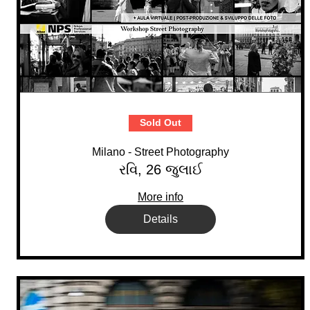
Sold Out
Milano - Street Photography
રવિ, 26 જુલાઈ
More info
Details