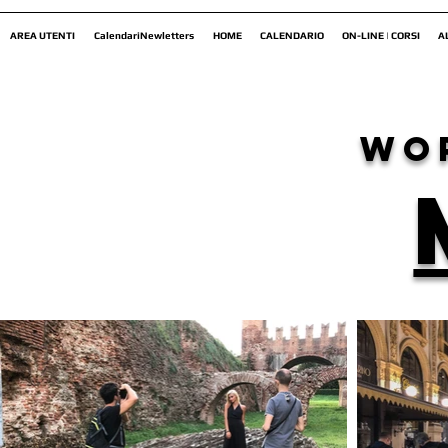
AREA UTENTI
CalendariNewletters
HOME
CALENDARIO
ON-LINE | CORSI
A
wo