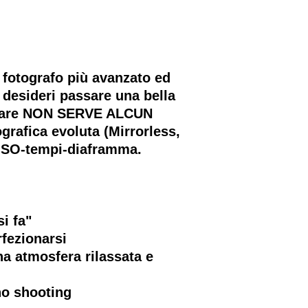
fotografo più avanzato ed
 desideri passare una bella
ecipare NON SERVE ALCUN
rafica evoluta (Mirrorless,
 ISO-tempi-diaframma.
i fa"
rfezionarsi
una atmosfera rilassata e
no shooting