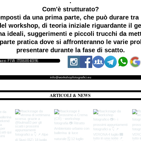
.
Com'è strutturato?
mposti da una prima parte, che può durare tra i
el workshop, di teoria iniziale riguardante il ge
a ideali, suggerimenti e piccoli trucchi da me
parte pratica dove si affronteranno le varie p
presentare durante la fase di scatto.
iazzi P.IVA IT01618140196
info@workshopfotografici.eu
ARTICOLI & NEWS