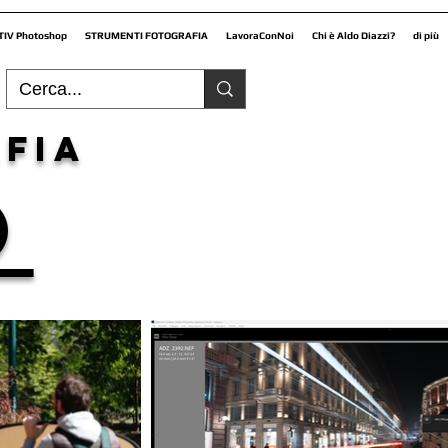
TIV Photoshop
STRUMENTI FOTOGRAFIA
LavoraConNoi
Chi è Aldo Diazzi?
di più
fia
O