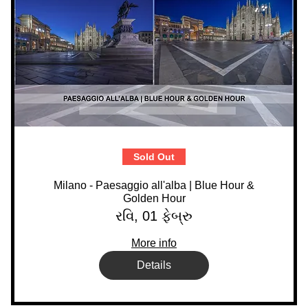
Sold Out
Milano - Paesaggio all'alba | Blue Hour &
Golden Hour
રવિ, 01 ફેબ્રુ
More info
Details