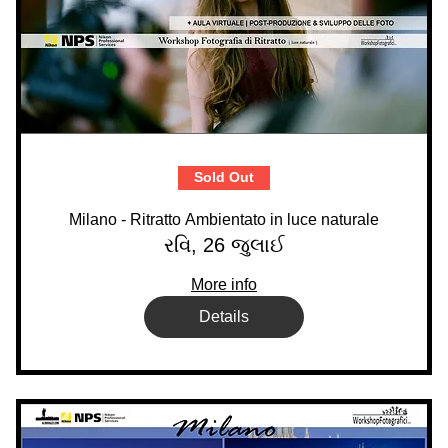
Sold Out
Milano - Ritratto Ambientato in luce naturale
રવિ, 26 જુલાઈ
More info
Details