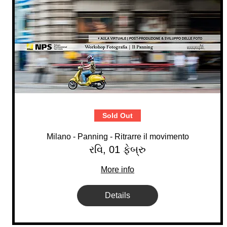
Sold Out
Milano - Panning - Ritrarre il movimento
રવિ, 01 ફેબ્રુ
More info
Details