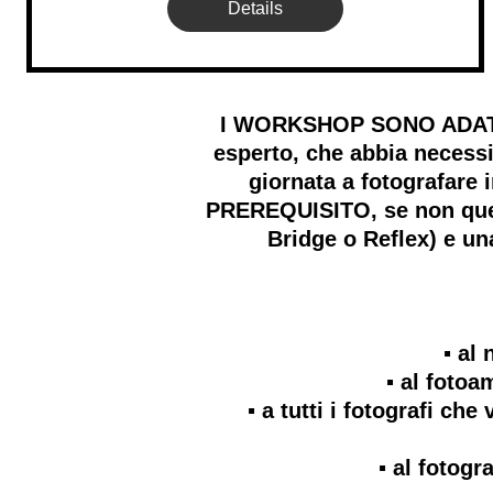
Details
I WORKSHOP SONO ADATTI A
esperto, che abbia necessi
giornata a fotografare
PREREQUISITO, se non quell
Bridge o Reflex) e u
▪️ a
▪️ al foto
▪️ a tutti i fotografi c
▪️ al foto