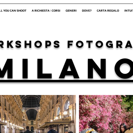
LL YOU CAN SHOOT
A RICHIESTA | CORSI
GENERI
DOVE?
CARTA REGALO
INTUI
rkshops fotogra
MILAN