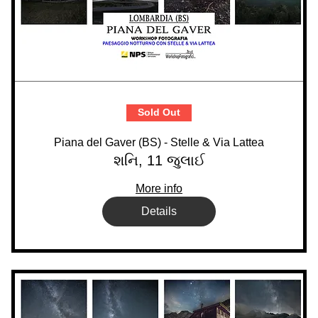
Sold Out
Piana del Gaver (BS) - Stelle & Via Lattea
શનિ, 11 જુલાઈ
More info
Details