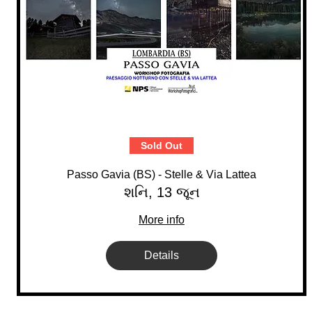
Sold Out
Passo Gavia (BS) - Stelle & Via Lattea
શનિ, 13 જૂન
More info
Details