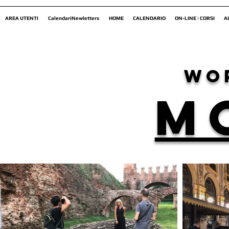
AREA UTENTI
CalendariNewletters
HOME
CALENDARIO
ON-LINE | CORSI
A
wo
M