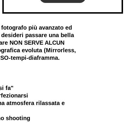
fotografo più avanzato ed
 desideri passare una bella
ecipare NON SERVE ALCUN
rafica evoluta (Mirrorless,
 ISO-tempi-diaframma.
i fa"
rfezionarsi
una atmosfera rilassata e
no shooting