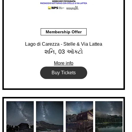
Membership Offer
Lago di Carezza - Stelle & Via Lattea
શનિ, 03 ઑક્ટો
More info
Buy Tickets