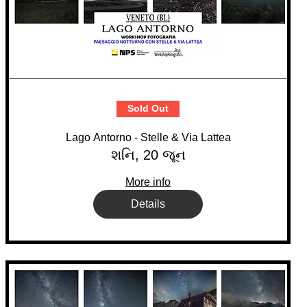
Sold Out
Lago Antorno - Stelle & Via Lattea
શનિ, 20 જૂન
More info
Details