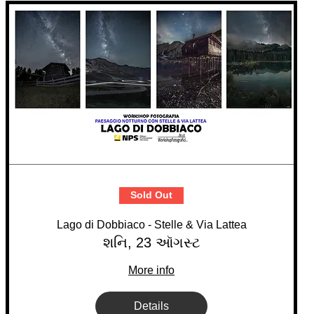
Sold Out
Lago di Dobbiaco - Stelle & Via Lattea
શનિ, 23 ઑગસ્ટ
More info
Details