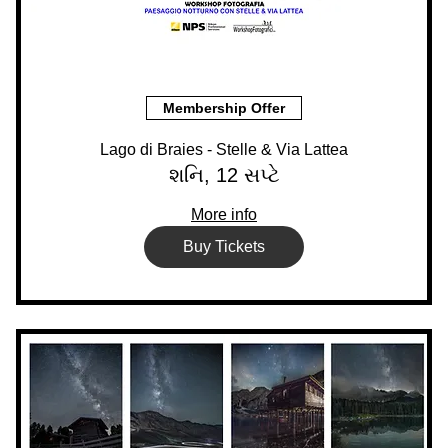
Membership Offer
Lago di Braies - Stelle & Via Lattea
શનિ, 12 સપ્ટે
More info
Buy Tickets