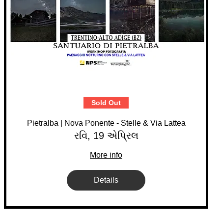
Sold Out
Pietralba | Nova Ponente - Stelle & Via Lattea
રવિ, 19 એપ્રિલ
More info
Details