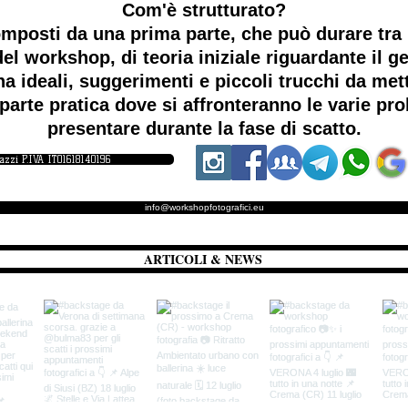
Com'è strutturato?
mposti da una prima parte, che può durare tra i
el workshop, di teoria iniziale riguardante il ge
a ideali, suggerimenti e piccoli trucchi da me
parte pratica dove si affronteranno le varie p
presentare durante la fase di scatto.
iazzi P.IVA IT01618140196
info@workshopfotografici.eu
ARTICOLI & NEWS