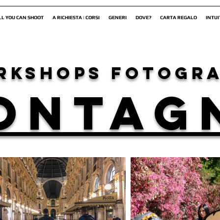
LL YOU CAN SHOOT
A RICHIESTA | CORSI
GENERI
DOVE?
CARTA REGALO
INTUI
rkshops fotogra
ONTAG