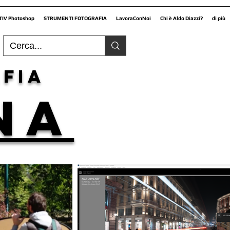
TIV Photoshop
STRUMENTI FOTOGRAFIA
LavoraConNoi
Chi è Aldo Diazzi?
di più
fia
NA