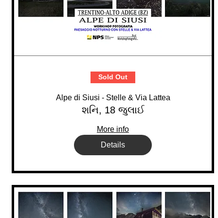
Sold Out
Alpe di Siusi - Stelle & Via Lattea
શનિ, 18 જુલાઈ
More info
Details