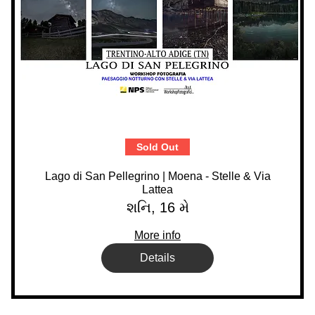
Sold Out
Lago di San Pellegrino | Moena - Stelle & Via
Lattea
શનિ, 16 મે
More info
Details