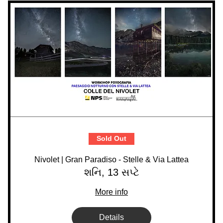
Sold Out
Nivolet | Gran Paradiso - Stelle & Via Lattea
શનિ, 13 સપ્ટે
More info
Details