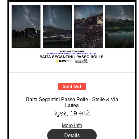
Sold Out
Baita Segantini Passo Rolle - Stelle & Via
Lattea
શુક્ર, 19 સપ્ટે
More info
Details