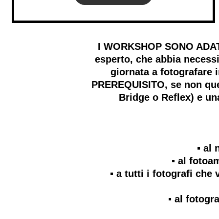
I WORKSHOP SONO ADATTI A
esperto, che abbia necessi
giornata a fotografare
PREREQUISITO, se non quell
Bridge o Reflex) e u
▪️ a
▪️ al foto
▪️ a tutti i fotografi c
▪️ al foto