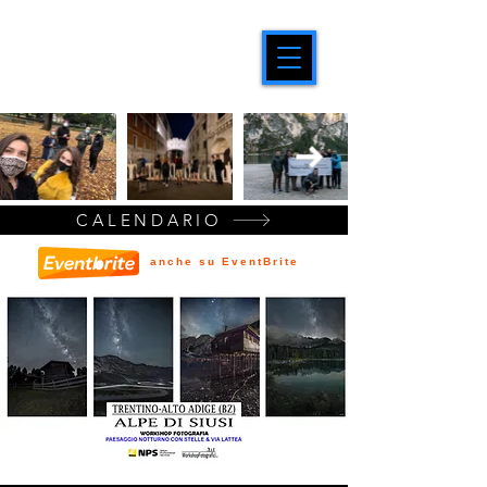
CALENDARIO
anche su EventBrite