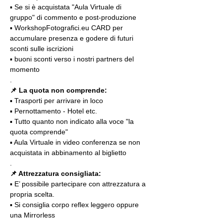
▪️ Se si è acquistata "Aula Virtuale di 
gruppo" di commento e post-produzione
▪️ WorkshopFotografici.eu CARD per 
accumulare presenza e godere di futuri 
sconti sulle iscrizioni
▪️ buoni sconti verso i nostri partners del 
momento
.
📌 La quota non comprende:
▪️ Trasporti per arrivare in loco
▪️ Pernottamento - Hotel etc.
▪️ Tutto quanto non indicato alla voce "la 
quota comprende"
▪️ Aula Virtuale in video conferenza se non 
acquistata in abbinamento al biglietto
.
📌 Attrezzatura consigliata:
▪️ E’ possibile partecipare con attrezzatura a 
propria scelta.
▪️ Si consiglia corpo reflex leggero oppure 
una Mirrorless