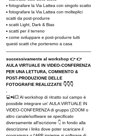
▪️ fotografare la Via Lattea con singolo scatto
▪️ fotografare la Via Lattea con molteplici 
scatti da post-produrre
▪️ scatti Light, Dark & Bias
▪️ scatti per il terreno
▪️ come sviluppare e post-produrre tutti 
questi scatti che porteremo a casa
successivamente al workshop 👉 👉 
AULA VIRTUALE IN VIDEO-CONFERENZA
PER UNA LETTURA, COMMENTO & 
POST-PRODUZIONE DELLE 
FOTOGRAFIE REALIZZATE 👇👇👇
.
💻📲💥 Al workshop di ritratto sul campo è 
possibile integrare un' AULA VIRTUALE IN 
VIDEO-CONFERENZA di gruppo (ZOOM o 
altro canale/software se specificato 
diversamente all'iscrizione 👇 in fondo alla 
descrizione i links dove poter scaricare il 
programma o l'APP insieme ai software di 