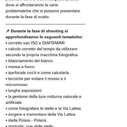
dove si affronteranno le varie 
problematiche che si possono presentare 
durante la fase di scatto.
📌 Durante la fase di shooting si 
approfondiranno le seguenti tematiche:
▪️ corretto uso ISO e DIAFRAMMI
▪️ calcolo corretto del tempo da utilizzare 
secondo la propria macchina fotografica
▪️ bilanciamento del bianco
▪️ messa a fuoco
▪️ iperfocale cos'è e come calcolarla
▪️ tecniche per evitare il mosso e il 
micromosso
▪️ lunghe esposizioni
▪️ la gestione della luce notturna naturale e 
artificiale
▪️ come fotografare le stelle e la Via Lattea
▪️ sorgere e tramontare della Via Lattea
▪️ stella Polare - Polaris
▪️ startrails: scie delle stelle