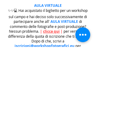
AULA VIRTUALE
✨✨💻 Hai acquistato il biglietto per un workshop
sul campo e hai deciso solo successivamente di
partecipare anche all'
AULA VIRTUALE
di
commento delle fotografie e post-produzione?
Nessun problema.
|
clicca qui
|
per versare la
differenza della quota di iscrizione che ti manca.
Dopo di che, scrivi a
iscrizioni@workshopfotografici.eu
per
informarci dell'operazione effettuata 💻✨✨
METODO ISCRIZIONE
👉
Se riscontri difficoltà con il pagamento
dell'iscrizione mediante carta di credito/paypal
potrai iscriverti tramite altri metodi di pagamento
come
BONIFICO BACARIO
(
contattaci per
ricevere gli estremi bancari)
o REVOLUT
|
CLICCA
QUI
| ricordati in questo caso di contattarci in
seguito per lasciarci i tuoi recapiti per mandarti le
informazioni e il biglietto dell'evento e di
contattarci per e-mail per indicarci i tuoi dati
personali per l'emissione della regolare fattura
(nome cognome, indirizzo di residenza con cap e
codice fiscale).
.