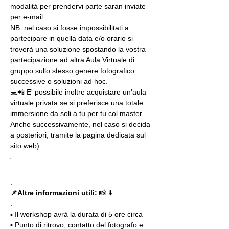
modalità per prendervi parte saran inviate 
per e-mail.
NB: nel caso si fosse impossibilitati a 
partecipare in quella data e/o orario si 
troverà una soluzione spostando la vostra 
partecipazione ad altra Aula Virtuale di 
gruppo sullo stesso genere fotografico 
successive o soluzioni ad hoc.
💻📲 E' possibile inoltre acquistare un'aula 
virtuale privata se si preferisce una totale 
immersione da soli a tu per tu col master. 
Anche successivamente, nel caso si decida 
a posteriori, tramite la pagina dedicata sul 
sito web).
.
.
📌Altre informazioni utili: 
📸 ⬇️
.
▪️ Il workshop avrà la durata di 5 ore circa
▪️ Punto di ritrovo, contatto del fotografo e 