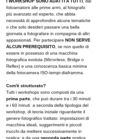
I WORKSHOP SONO ADATTI A TUTTI
, dal 
fotoamatore alle prime armi, al fotografo 
più avanzato ed esperto, che abbia 
necessità di approfondire alcune tematiche 
o che solo desideri passare una bella 
giornata a fotografare in compagnia di altri 
appassionati. Per partecipare 
NON SERVE 
ALCUN PREREQUISITO
, se non quello di 
essere in possesso di una macchina 
fotografica evoluta (Mirrorless, Bridge o 
Reflex) e una conoscenza basica minima 
della fotocamera ISO-tempi-diaframma.
.
Com'è strutturato?
Tutti i workshops sono composti da una 
prima parte
, che può durare tra i 30 minuti 
e i 60 minuti  a seconda della tipologia del 
workshop, di teoria iniziale riguardante il 
genere fotografico trattato: impostazioni di 
macchina ideali, suggerimenti e piccoli 
trucchi da mettere successivamente in 
pratica; e da una 
seconda parte
 pratica 