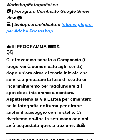
WorkshopFotografici.eu
📷 | Fotografo Certificato Google Street 
View
📷
💻
 | Sviluppatore/ideatore 
Intuitiv plugin 
per Adobe Photoshop
💼🚶‍♂️ PROGRAMMA 📷📅📝
👇👇
Ci ritroveremo sabato a Compaccio (il 
luogo verrà comunicato agli iscritti) 
dopo un'ora circa di teoria iniziale che 
servirà a preparare la fase di scatto ci 
incammineremo per raggiungere gli 
spot dove inizieremo a scattare. 
Aspetteremo la Via Lattea per cimentarci 
nella fotografia notturna per ritrarre 
anche il paesaggio con le stelle. Ci 
rivedremo on-line in settimana con chi 
avrà acquistato questa opzione. ⛰🌄