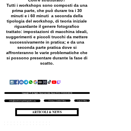
Com'è strutturato?
Tutti i workshops sono composti da una
prima parte, che può durare tra i 30
minuti e i 60 minuti a seconda della
tipologia del workshop, di teoria iniziale
riguardante il genere fotografico
trattato: impostazioni di macchina ideali,
suggerimenti e piccoli trucchi da mettere
successivamente in pratica; e da una
seconda parte pratica dove si
affronteranno le varie problematiche che
si possono presentare durante la fase di
scatto.
Copyright © All Rights Reserved Aldo Diazzi P.IVA IT01618140196
Privacy | Cookie Policy
Faq & Policy
info@workshopfotografici.eu
ARTICOLI & NEWS