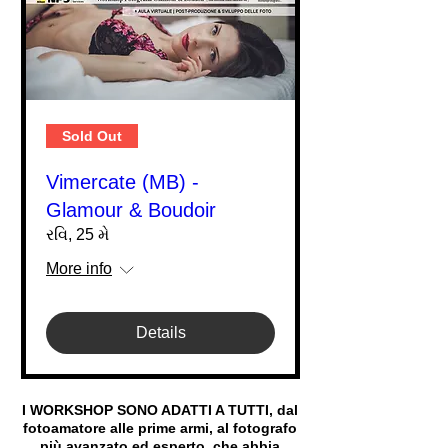
Sold Out
Vimercate (MB) -
Glamour & Boudoir
રવિ, 25 મે
More info
Details
I WORKSHOP SONO ADATTI A TUTTI, dal
fotoamatore alle prime armi, al fotografo
più avanzato ed esperto, che abbia