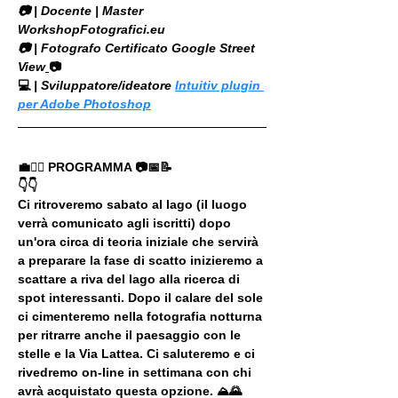
​📷 | Docente | Master 
WorkshopFotografici.eu
📷 | Fotografo Certificato Google Street 
View
📷
💻
 | Sviluppatore/ideatore 
Intuitiv plugin 
per Adobe Photoshop
💼🚶‍♂️ PROGRAMMA 📷📅📝
👇👇
Ci ritroveremo sabato al lago (il luogo 
verrà comunicato agli iscritti) dopo 
un'ora circa di teoria iniziale che servirà 
a preparare la fase di scatto inizieremo a 
scattare a riva del lago alla ricerca di 
spot interessanti. Dopo il calare del sole 
ci cimenteremo nella fotografia notturna 
per ritrarre anche il paesaggio con le 
stelle e la Via Lattea. Ci saluteremo e ci 
rivedremo on-line in settimana con chi 
avrà acquistato questa opzione. ⛰🌄