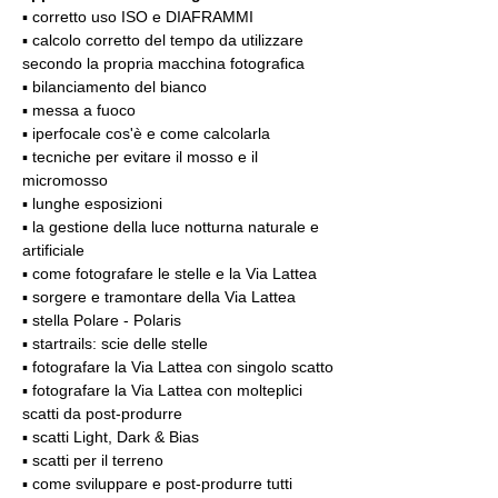
▪️ corretto uso ISO e DIAFRAMMI
▪️ calcolo corretto del tempo da utilizzare 
secondo la propria macchina fotografica
▪️ bilanciamento del bianco
▪️ messa a fuoco
▪️ iperfocale cos'è e come calcolarla
▪️ tecniche per evitare il mosso e il 
micromosso
▪️ lunghe esposizioni
▪️ la gestione della luce notturna naturale e 
artificiale
▪️ come fotografare le stelle e la Via Lattea
▪️ sorgere e tramontare della Via Lattea
▪️ stella Polare - Polaris
▪️ startrails: scie delle stelle
▪️ fotografare la Via Lattea con singolo scatto
▪️ fotografare la Via Lattea con molteplici 
scatti da post-produrre
▪️ scatti Light, Dark & Bias
▪️ scatti per il terreno
▪️ come sviluppare e post-produrre tutti 