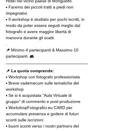
Hotel nel vicino paese di Monguelfo.
▪ Faremo dei piccoli tratti a piedi non 
impegnativi.
▪️ Il workshop è studiato per pochi iscritti, in 
modo da poter essere seguiti meglio dal 
fotografo e avere maggior libertà di 
manovra durante gli scatti.
.
📌
 Minimo 4 partecipanti & Massimo 10 
partecipanti  👥
📌 La quota comprende:
▪️ Workshop con fotografo professionista
▪️ Breve vademecum sulle tematiche del 
workshop
▪️ Se si è acquistata "Aula Virtuale di 
gruppo" di commento e post-produzione
▪️ WorkshopFotografici.eu CARD per 
accumulare presenza e godere di futuri 
sconti sulle iscrizioni
▪️ buoni sconti verso i nostri partners del 