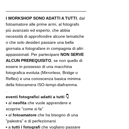
I WORKSHOP SONO ADATTI A TUTTI
, dal 
fotoamatore alle prime armi, al fotografo 
più avanzato ed esperto, che abbia 
necessità di approfondire alcune tematiche 
o che solo desideri passare una bella 
giornata a fotografare in compagnia di altri 
appassionati. Per partecipare 
NON SERVE 
ALCUN PREREQUISITO
, se non quello di 
essere in possesso di una macchina 
fotografica evoluta (Mirrorless, Bridge o 
Reflex) e una conoscenza basica minima 
della fotocamera ISO-tempi-diaframma.
.
eventi fotografici adatti a tutti 👇
▪️ al 
neofita
 che vuole apprendere e 
scoprire "come si fa"
▪️ al 
fotoamatore
 che ha bisogno di una 
"palestra" e di perfezionarsi
▪️ a 
tutti i fotografi
 che vogliano passare 