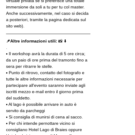
virtuale privata se si preferisce una totale 
immersione da soli a tu per tu col master. 
Anche successivamente, nel caso si decida 
a posteriori, tramite la pagina dedicata sul 
sito web).
📌Altre informazioni utili: 
📸 ⬇️
.
▪️ Il workshop avrà la durata di 5 ore circa; 
da un paio di ore prima del tramonto fino a 
sera per ritrarre le stelle.
▪️ Punto di ritrovo, contatto del fotografo e 
tutte le altre informazioni necessarie per 
partecipare all'evento saranno inviate agli 
iscritti mezzo e-mail entro il giorno prima 
del suddetto.
▪️ Al lago è possibile arrivare in auto è 
servito da parcheggi
▪️ Si consiglia di munirsi di cena al sacco.
▪️ Per chi intende pernottare vicino si 
consigliano Hotel Lago di Braies oppure 