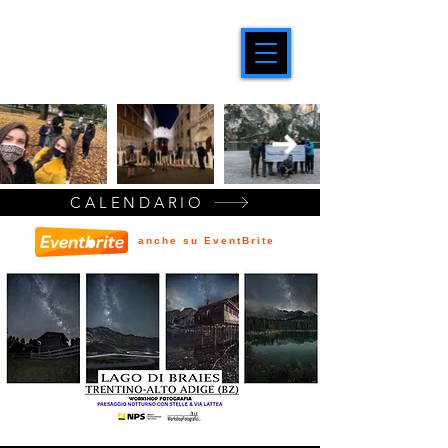
CALENDARIO
anche su EventBrite