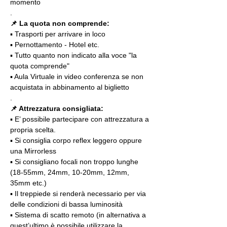
momento
.
📌 La quota non comprende:
▪️ Trasporti per arrivare in loco
▪️ Pernottamento - Hotel etc.
▪️ Tutto quanto non indicato alla voce "la 
quota comprende"
▪️ Aula Virtuale in video conferenza se non 
acquistata in abbinamento al biglietto
.
📌 Attrezzatura consigliata:
▪️ E’ possibile partecipare con attrezzatura a 
propria scelta.
▪️ Si consiglia corpo reflex leggero oppure 
una Mirrorless
▪️ Si consigliano focali non troppo lunghe 
(18-55mm, 24mm, 10-20mm, 12mm, 
35mm etc.)
▪️ Il treppiede si renderà necessario per via 
delle condizioni di bassa luminosità
▪️ Sistema di scatto remoto (in alternativa a 
quest’ultimo è possibile utilizzare la 