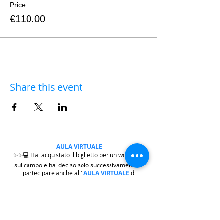
Price
€110.00
Share this event
AULA VIRTUALE
✨✨💻 Hai acquistato il biglietto per un workshop
sul campo e hai deciso solo successivamente di
partecipare anche all'
AULA VIRTUALE
di
commento delle fotografie e post-produzione?
Nessun problema.
|
clicca qui
|
per versare la
differenza della quota di iscrizione che ti manca.
Dopo di che, scrivi a
iscrizioni@workshopfotografici.eu
per