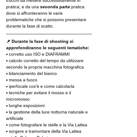
trucchi da mettere successivamente in 
pratica; e da una 
seconda parte
 pratica 
dove si affronteranno le varie 
problematiche che si possono presentare 
durante la fase di scatto.
📌 Durante la fase di shooting si 
approfondiranno le seguenti tematiche:
▪️ corretto uso ISO e DIAFRAMMI
▪️ calcolo corretto del tempo da utilizzare 
secondo la propria macchina fotografica
▪️ bilanciamento del bianco
▪️ messa a fuoco
▪️ iperfocale cos'è e come calcolarla
▪️ tecniche per evitare il mosso e il 
micromosso
▪️ lunghe esposizioni
▪️ la gestione della luce notturna naturale e 
artificiale
▪️ come fotografare le stelle e la Via Lattea
▪️ sorgere e tramontare della Via Lattea