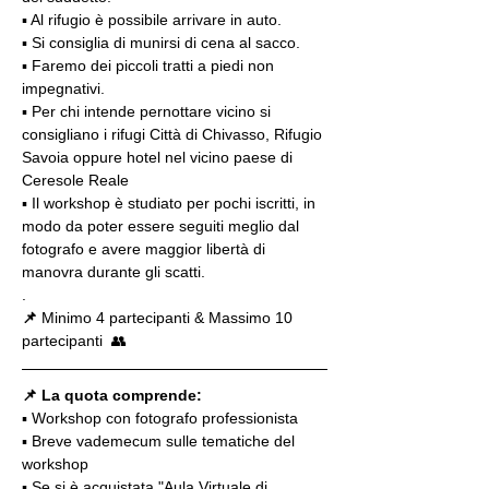
▪️ Al rifugio è possibile arrivare in auto.
▪ Si consiglia di munirsi di cena al sacco.
▪ Faremo dei piccoli tratti a piedi non 
impegnativi.
▪️ Per chi intende pernottare vicino si 
consigliano i rifugi Città di Chivasso, Rifugio 
Savoia oppure hotel nel vicino paese di 
Ceresole Reale
▪️ Il workshop è studiato per pochi iscritti, in 
modo da poter essere seguiti meglio dal 
fotografo e avere maggior libertà di 
manovra durante gli scatti.
.
📌
 Minimo 4 partecipanti & Massimo 10 
partecipanti  👥
📌 La quota comprende:
▪️ Workshop con fotografo professionista
▪️ Breve vademecum sulle tematiche del 
workshop
▪️ Se si è acquistata "Aula Virtuale di 