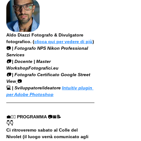
Aldo Diazzi Fotografo & Divulgatore 
fotografico. (
clicca qui per vedere di più
)
📷
 | Fotografo NPS Nikon Professional 
Services
​📷 | Docente | Master 
WorkshopFotografici.eu
📷 | Fotografo Certificato Google Street 
View
📷
💻
 | Sviluppatore/ideatore 
Intuitiv plugin 
per Adobe Photoshop
💼🚶‍♂️ PROGRAMMA 📷📅📝
👇👇
Ci ritroveremo sabato al Colle del 
Nivolet (il luogo verrà comunicato agli 