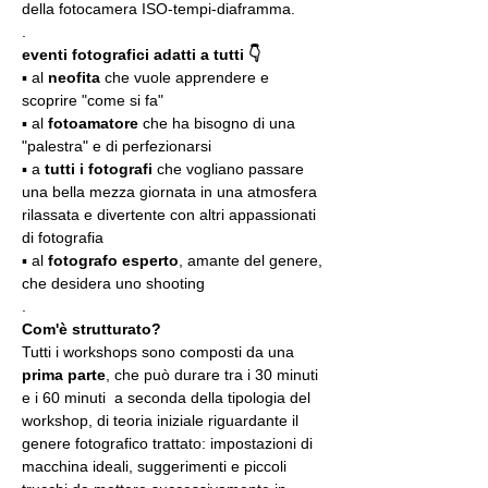
della fotocamera ISO-tempi-diaframma.
.
eventi fotografici adatti a tutti 👇
▪️ al 
neofita
 che vuole apprendere e 
scoprire "come si fa"
▪️ al 
fotoamatore
 che ha bisogno di una 
"palestra" e di perfezionarsi
▪️ a 
tutti i fotografi
 che vogliano passare 
una bella mezza giornata in una atmosfera 
rilassata e divertente con altri appassionati 
di fotografia
▪️ al 
fotografo esperto
, amante del genere, 
che desidera uno shooting
.
Com'è strutturato?
Tutti i workshops sono composti da una 
prima parte
, che può durare tra i 30 minuti 
e i 60 minuti  a seconda della tipologia del 
workshop, di teoria iniziale riguardante il 
genere fotografico trattato: impostazioni di 
macchina ideali, suggerimenti e piccoli 