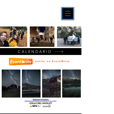
CALENDARIO
anche su EventBrite