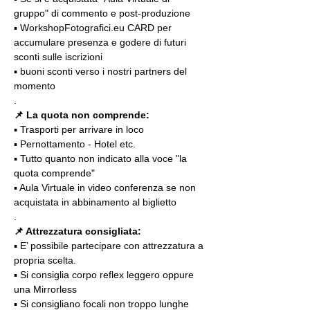
gruppo" di commento e post-produzione
▪️ WorkshopFotografici.eu CARD per 
accumulare presenza e godere di futuri 
sconti sulle iscrizioni
▪️ buoni sconti verso i nostri partners del 
momento
.
📌 La quota non comprende:
▪️ Trasporti per arrivare in loco
▪️ Pernottamento - Hotel etc.
▪️ Tutto quanto non indicato alla voce "la 
quota comprende"
▪️ Aula Virtuale in video conferenza se non 
acquistata in abbinamento al biglietto
.
📌 Attrezzatura consigliata:
▪️ E’ possibile partecipare con attrezzatura a 
propria scelta.
▪️ Si consiglia corpo reflex leggero oppure 
una Mirrorless
▪️ Si consigliano focali non troppo lunghe 