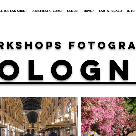
LL YOU CAN SHOOT
A RICHIESTA | CORSI
GENERI
DOVE?
CARTA REGALO
INTUI
rkshops fotogra
OLOG