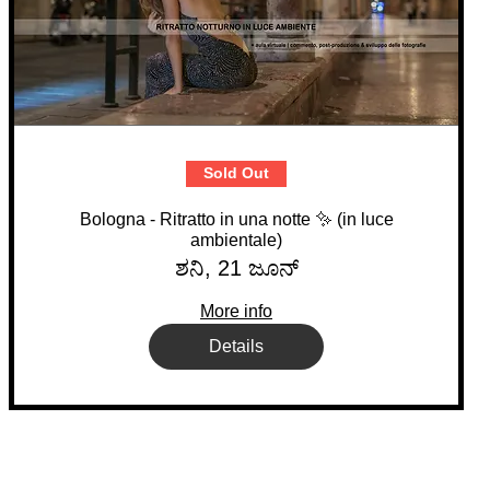
Sold Out
Bologna - Ritratto in una notte ✨ (in luce
ambientale)
ಶನಿ, 21 ಜೂನ್
More info
Details