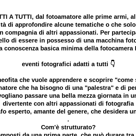
 TUTTI, dal fotoamatore alle prime armi, al 
tà di approfondire alcune tematiche o che solo
 in compagnia di altri appassionati. Per part
o di essere in possesso di una macchina fotog
na conoscenza basica minima della fotocamera
eventi fotografici adatti a tutti 👇
l neofita che vuole apprendere e scoprire "come 
amatore che ha bisogno di una "palestra" e di pe
he vogliano passare una bella mezza giornata in 
divertente con altri appassionati di fotografia
grafo esperto, amante del genere, che desidera 
.
Com'è strutturato?
mposti da una prima parte, che può durare tra i