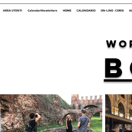
AREA UTENTI
CalendariNewletters
HOME
CALENDARIO
ON-LINE | CORSI
A
wo
B