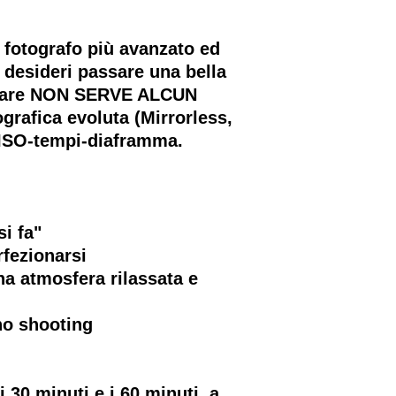
fotografo più avanzato ed
 desideri passare una bella
ecipare NON SERVE ALCUN
rafica evoluta (Mirrorless,
 ISO-tempi-diaframma.
si fa"
rfezionarsi
una atmosfera rilassata e
uno shooting
 30 minuti e i 60 minuti a