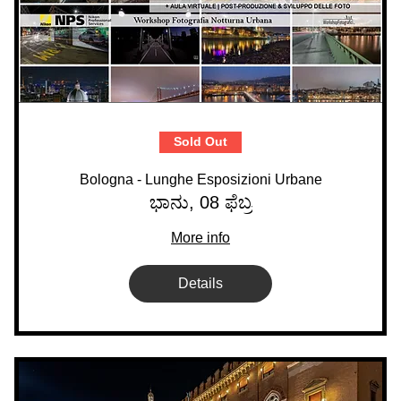
Sold Out
Bologna - Lunghe Esposizioni Urbane
ಭಾನು, 08 ಫೆಬ್ರ
More info
Details