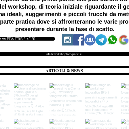
el workshop, di teoria iniziale riguardante il ge
a ideali, suggerimenti e piccoli trucchi da me
parte pratica dove si affronteranno le varie p
presentare durante la fase di scatto.
iazzi P.IVA IT01618140196
info@workshopfotografici.eu
ARTICOLI & NEWS