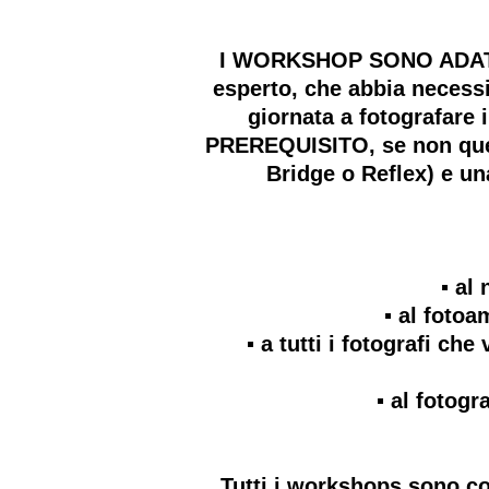
I WORKSHOP SONO ADATTI A
esperto, che abbia necessi
giornata a fotografare
PREREQUISITO, se non quell
Bridge o Reflex) e u
▪️ a
▪️ al foto
▪️ a tutti i fotografi c
▪️ al foto
Tutti i workshops sono co