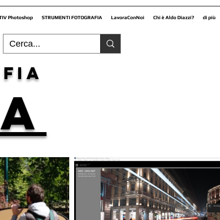
TIV Photoshop
STRUMENTI FOTOGRAFIA
LavoraConNoi
Chi è Aldo Diazzi?
di più
fia
NA