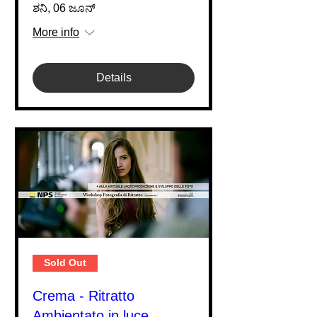
ಶನಿ, 06 ಜೂನ್
More info
Details
Sold Out
Crema - Ritratto
Ambientato in luce