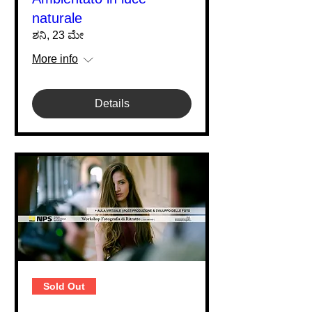
naturale
ಶನಿ, 23 ಮೇ
More info
Details
Sold Out