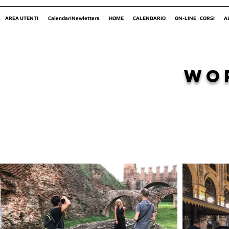
AREA UTENTI
CalendariNewletters
HOME
CALENDARIO
ON-LINE | CORSI
A
wo