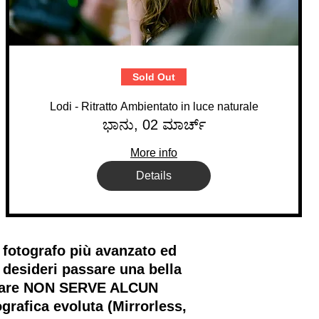
Sold Out
Lodi - Ritratto Ambientato in luce naturale
ಭಾನು, 02 ಮಾರ್ಚ್
More info
Details
fotografo più avanzato ed
 desideri passare una bella
ecipare NON SERVE ALCUN
rafica evoluta (Mirrorless,