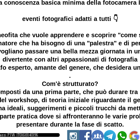
na conoscenza basica minima della fotocamera
eventi fotografici adatti a tutti 👇
l neofita che vuole apprendere e scoprire "come s
amatore che ha bisogno di una "palestra" e di pe
he vogliano passare una bella mezza giornata in 
divertente con altri appassionati di fotografia
grafo esperto, amante del genere, che desidera u
.
Com'è strutturato?
mposti da una prima parte, che può durare tra i
el workshop, di teoria iniziale riguardante il ge
a ideali, suggerimenti e piccoli trucchi da me
parte pratica dove si affronteranno le varie p
presentare durante la fase di scatto.
iazzi P.IVA IT01618140196