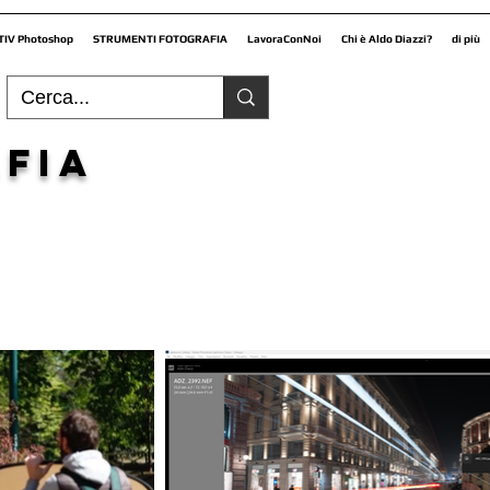
TIV Photoshop
STRUMENTI FOTOGRAFIA
LavoraConNoi
Chi è Aldo Diazzi?
di più
fia