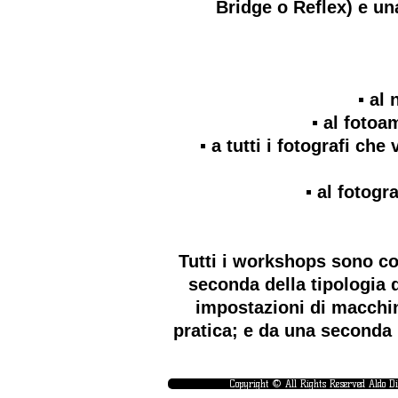
Bridge o Reflex) e u
▪️ a
▪️ al foto
▪️ a tutti i fotografi c
▪️ al foto
Tutti i workshops sono co
seconda della tipologia d
impostazioni di macchin
pratica; e da una seconda 
Copyright © All Rights Reserved Aldo D