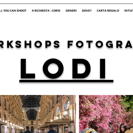
LL YOU CAN SHOOT
A RICHIESTA | CORSI
GENERI
DOVE?
CARTA REGALO
INTUI
rkshops fotogra
LODI