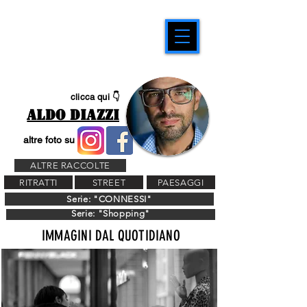
clicca qui 👇
ALDO DIAZZI
altre foto su
ALTRE RACCOLTE
RITRATTI
STREET
PAESAGGI
Serie: "CONNESSI"
Serie: "Shopping"
IMMAGINI DAL QUOTIDIANO