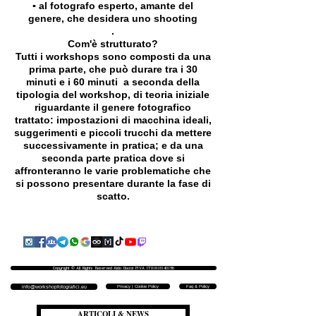
▪️ al fotografo esperto, amante del
genere, che desidera uno shooting
.
Com'è strutturato?
Tutti i workshops sono composti da una
prima parte, che può durare tra i 30
minuti e i 60 minuti a seconda della
tipologia del workshop, di teoria iniziale
riguardante il genere fotografico
trattato: impostazioni di macchina ideali,
suggerimenti e piccoli trucchi da mettere
successivamente in pratica; e da una
seconda parte pratica dove si
affronteranno le varie problematiche che
si possono presentare durante la fase di
scatto.
Copyright © All Rights Reserved Aldo Diazzi P.IVA IT01618140196
Privacy | Cookie Policy
Faq & Policy
info@workshopfotografici.eu
ARTICOLI & NEWS