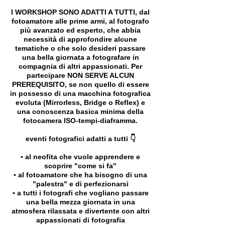
I WORKSHOP SONO ADATTI A TUTTI, dal
fotoamatore alle prime armi, al fotografo
più avanzato ed esperto, che abbia
necessità di approfondire alcune
tematiche o che solo desideri passare
una bella giornata a fotografare in
compagnia di altri appassionati. Per
partecipare NON SERVE ALCUN
PREREQUISITO, se non quello di essere
in possesso di una macchina fotografica
evoluta (Mirrorless, Bridge o Reflex) e
una conoscenza basica minima della
fotocamera ISO-tempi-diaframma.
eventi fotografici adatti a tutti 👇
▪️ al neofita che vuole apprendere e
scoprire "come si fa"
▪️ al fotoamatore che ha bisogno di una
"palestra" e di perfezionarsi
▪️ a tutti i fotografi che vogliano passare
una bella mezza giornata in una
atmosfera rilassata e divertente con altri
appassionati di fotografia