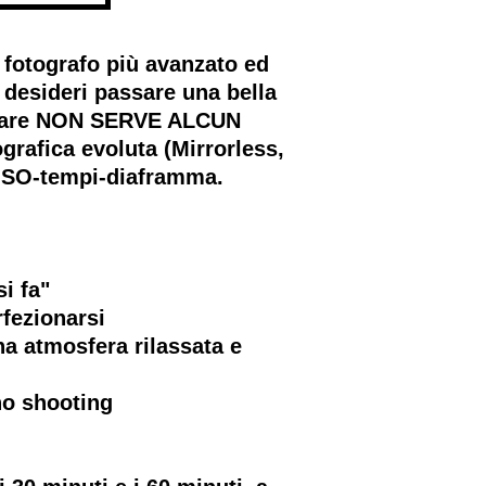
fotografo più avanzato ed
 desideri passare una bella
ecipare NON SERVE ALCUN
rafica evoluta (Mirrorless,
 ISO-tempi-diaframma.
i fa"
rfezionarsi
una atmosfera rilassata e
no shooting