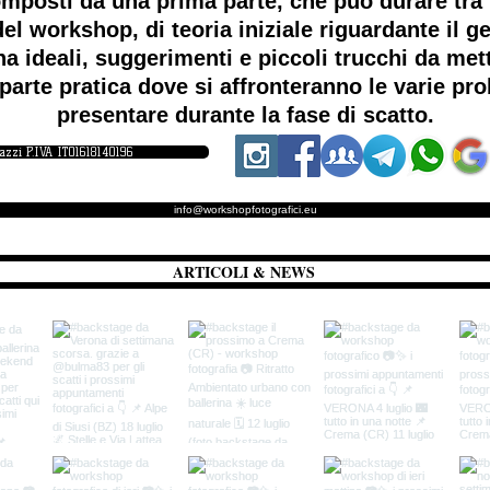
mposti da una prima parte, che può durare tra i
el workshop, di teoria iniziale riguardante il ge
a ideali, suggerimenti e piccoli trucchi da me
parte pratica dove si affronteranno le varie p
presentare durante la fase di scatto.
iazzi P.IVA IT01618140196
info@workshopfotografici.eu
ARTICOLI & NEWS