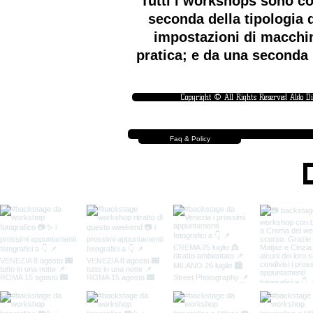
Tutti i workshops sono co
seconda della tipologia d
impostazioni di macchin
pratica; e da una seconda 
Copyright © All Rights Reserved Aldo D
Faq & Policy