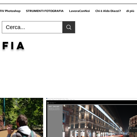
TIV Photoshop
STRUMENTI FOTOGRAFIA
LavoraConNoi
Chi è Aldo Diazzi?
di più
fia