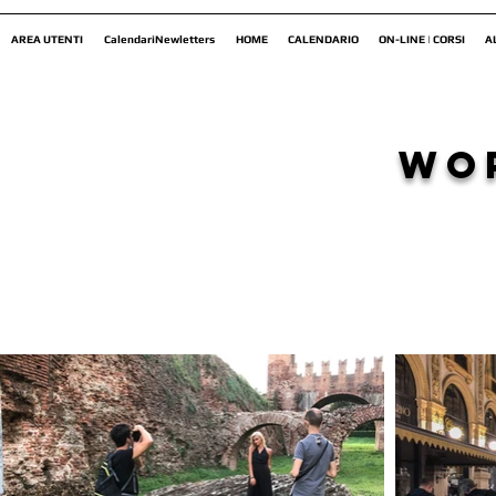
AREA UTENTI
CalendariNewletters
HOME
CALENDARIO
ON-LINE | CORSI
A
wo