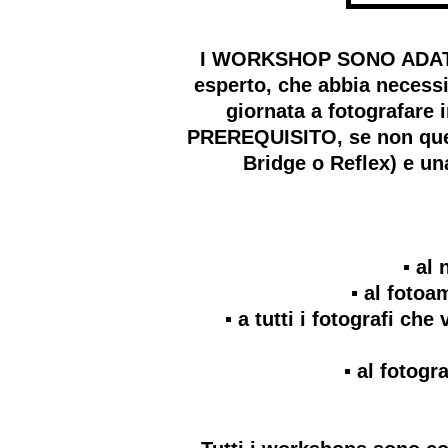
I WORKSHOP SONO ADATTI A
esperto, che abbia necessi
giornata a fotografare
PREREQUISITO, se non quell
Bridge o Reflex) e u
▪️ a
▪️ al foto
▪️ a tutti i fotografi c
▪️ al foto