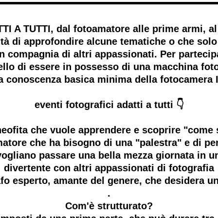
 TUTTI, dal fotoamatore alle prime armi, al 
tà di approfondire alcune tematiche o che solo
 in compagnia di altri appassionati. Per part
o di essere in possesso di una macchina fotog
na conoscenza basica minima della fotocamera
eventi fotografici adatti a tutti 👇
l neofita che vuole apprendere e scoprire "come s
amatore che ha bisogno di una "palestra" e di pe
he vogliano passare una bella mezza giornata in 
divertente con altri appassionati di fotografia
grafo esperto, amante del genere, che desidera u
.
Com'è strutturato?