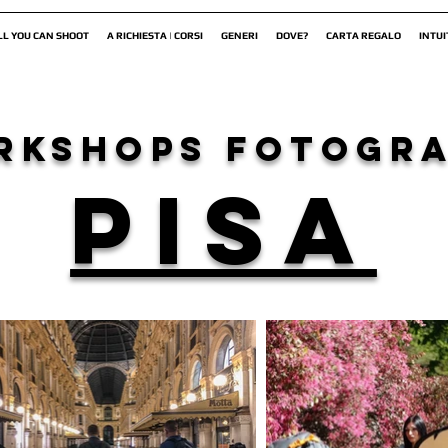
LL YOU CAN SHOOT
A RICHIESTA | CORSI
GENERI
DOVE?
CARTA REGALO
INTUI
rkshops fotogra
PISA