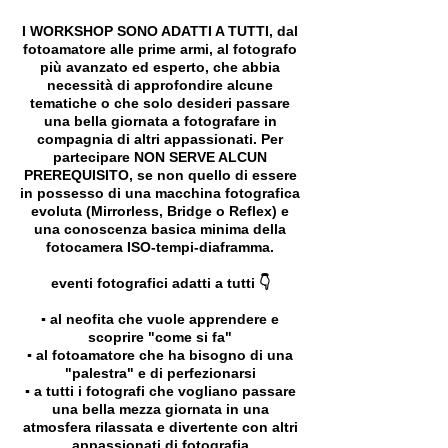
I WORKSHOP SONO ADATTI A TUTTI, dal
fotoamatore alle prime armi, al fotografo
più avanzato ed esperto, che abbia
necessità di approfondire alcune
tematiche o che solo desideri passare
una bella giornata a fotografare in
compagnia di altri appassionati. Per
partecipare NON SERVE ALCUN
PREREQUISITO, se non quello di essere
in possesso di una macchina fotografica
evoluta (Mirrorless, Bridge o Reflex) e
una conoscenza basica minima della
fotocamera ISO-tempi-diaframma.
eventi fotografici adatti a tutti 👇
▪️ al neofita che vuole apprendere e
scoprire "come si fa"
▪️ al fotoamatore che ha bisogno di una
"palestra" e di perfezionarsi
▪️ a tutti i fotografi che vogliano passare
una bella mezza giornata in una
atmosfera rilassata e divertente con altri
appassionati di fotografia