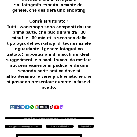
▪️ al fotografo esperto, amante del
genere, che desidera uno shooting
.
Com'è strutturato?
Tutti i workshops sono composti da una
prima parte, che può durare tra i 30
minuti e i 60 minuti a seconda della
tipologia del workshop, di teoria iniziale
riguardante il genere fotografico
trattato: impostazioni di macchina ideali,
suggerimenti e piccoli trucchi da mettere
successivamente in pratica; e da una
seconda parte pratica dove si
affronteranno le varie problematiche che
si possono presentare durante la fase di
scatto.
Copyright © All Rights Reserved Aldo Diazzi P.IVA IT01618140196
Privacy | Cookie Policy
Faq & Policy
info@workshopfotografici.eu