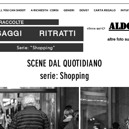
LL YOU CAN SHOOT
A RICHIESTA | CORSI
GENERI
DOVE?
CARTA REGALO
INTUI
 RACCOLTE
Ald
👉
clicca qui
SAGGI
RITRATTI
altre foto su
Serie: "Shopping"
SCENE DAL QUOTIDIANO
serie: Shopping