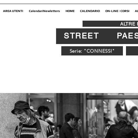
AREA UTENTI
CalendariNewletters
HOME
CALENDARIO
ON-LINE | CORSI
A
ALTRE
STREET
PAE
Serie: "CONNESSI"