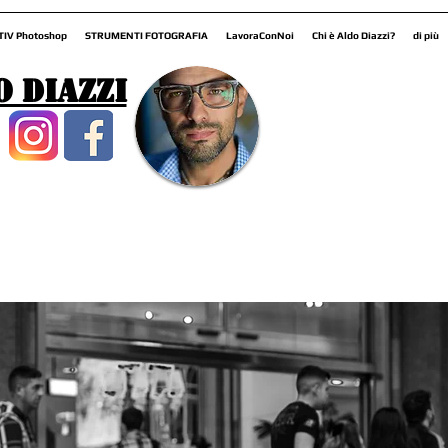
TIV Photoshop
STRUMENTI FOTOGRAFIA
LavoraConNoi
Chi è Aldo Diazzi?
di più
o Diazzi