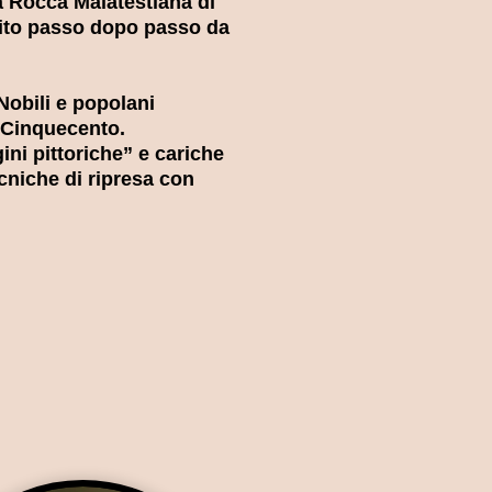
a Rocca Malatestiana di
uito passo dopo passo da
 Nobili e popolani
e Cinquecento.
ni pittoriche” e cariche
ecniche di ripresa con