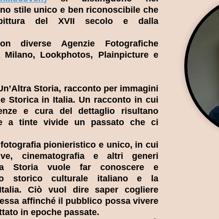
no stile unico e ben riconoscibile che
 pittura del XVII secolo e dalla
con diverse Agenzie Fotografiche
 Milano, Lookphotos, Plainpicture e
 Un’Altra Storia, racconto per immagini
 Storica in Italia. Un racconto in cui
nze e cura del dettaglio risultano
re a tinte vivide un passato che ci
fotografia pionieristico e unico, in cui
tive, cinematografia e altri generi
ltra Storia vuole far conoscere e
o storico culturale italiano e la
Italia. Ciò vuol dire saper cogliere
stessa affinché il pubblico possa vivere
ettato in epoche passate.