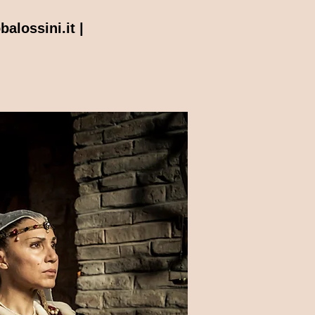
alossini.it
|