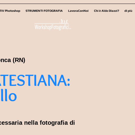
TIV Photoshop
STRUMENTI FOTOGRAFIA
LavoraConNoi
Chi è Aldo Diazzi?
di più
onca (RN)
TESTIANA
:
llo
cessaria nella
fotografia di