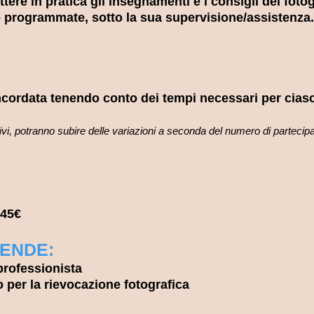
tere in pratica gli insegnamenti e i consigli del foto
e programmate, sotto la sua supervisione/assistenza.
cordata tenendo conto dei tempi necessari per cias
tivi, potranno subire delle variazioni a seconda del numero di partecip
45€
ENDE:
rofessionista
 per la rievocazione fotografica