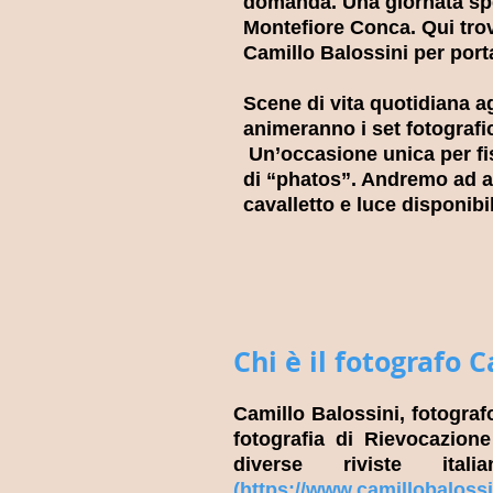
domanda. Una giornata spec
Montefiore Conca. Qui tro
Camillo Balossini per port
Scene di vita quotidiana ag
animeranno i set fotografi
Un’occasione unica per fis
di “phatos”. Andremo ad app
cavalletto e luce disponibi
Chi è il fotografo C
Camillo Balossini, fotograf
fotografia di Rievocazione
diverse riviste ita
(
https://www.camillobalossin