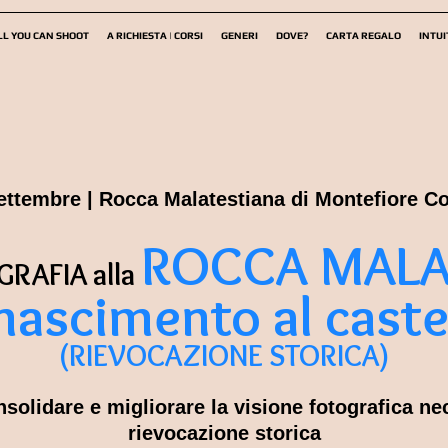
LL YOU CAN SHOOT
A RICHIESTA | CORSI
GENERI
DOVE?
CARTA REGALO
INTUI
settembre
| Rocca Malatestiana di Montefiore C
ROCCA MALA
GRAFIA
alla
nascimento al cas
te
(RIEVOCAZIONE STORICA)
olidare e migliorare la visione fotografica ne
rievocazione storica