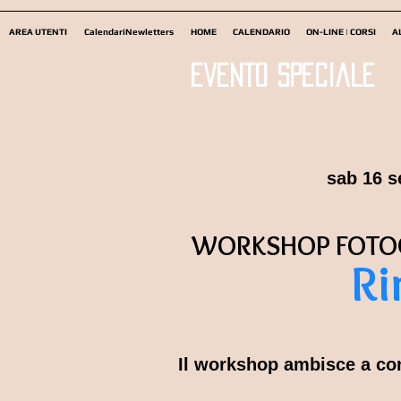
AREA UTENTI
CalendariNewletters
HOME
CALENDARIO
ON-LINE | CORSI
A
evento speciale
sab 16 
WORKSHOP FOTO
Ri
Il workshop ambisce a cons