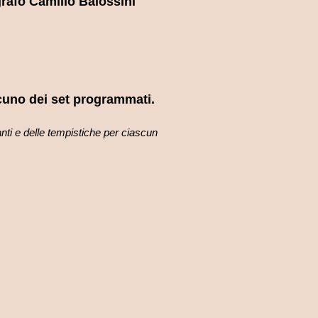
grafo Camillo Balossini
cuno dei set programmati.
anti e delle tempistiche per ciascun