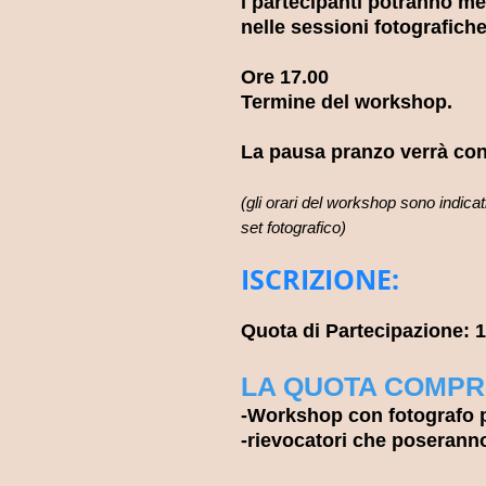
i partecipanti potranno met
nelle sessioni fotografich
​Ore 17.00
Termine del workshop.
La pausa pranzo verrà con
(gli orari del workshop sono indica
set fotografico)
ISCRIZIONE:
Quota di Parteci
pazione:
1
LA QUOTA COMPR
-Workshop con fotografo p
-rievocatori che poseranno