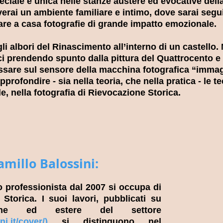
iale e unica nelle stanze austere ed evocative dell
verai un ambiente familiare e intimo, dove sarai seg
are a casa fotografie di grande impatto emozionale.
li albori del Rinascimento all’interno di un castello.
ci prendendo spunto dalla pittura del Quattrocento 
sare sul sensore della macchina fotografica “immagi
rofondire - sia nella teoria, che nella pratica - le t
le, nella fotografia di Rievocazione Storica.
amillo Balossini:
o professionista dal 2007 si occupa di
 Storica. I suoi lavori, pubblicati su
liane ed estere del settore
i.it/cover/
)
si distinguono nel