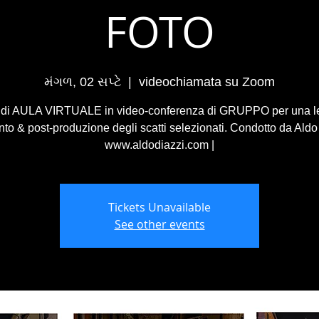
FOTO
મંગળ, 02 સપ્ટે
  |  
videochiamata su Zoom
 di AULA VIRTUALE in video-conferenza di GRUPPO per una le
o & post-produzione degli scatti selezionati. Condotto da Aldo 
www.aldodiazzi.com |
Tickets Unavailable
See other events