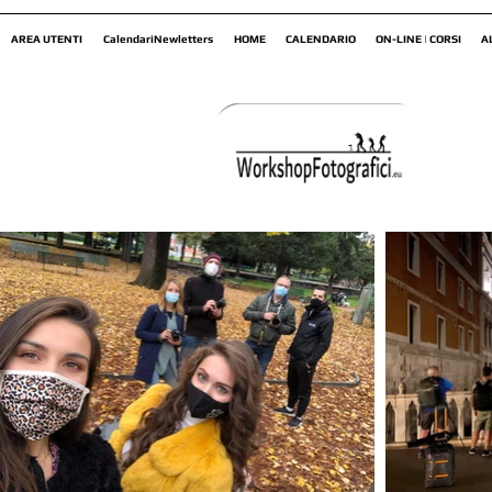
AREA UTENTI
CalendariNewletters
HOME
CALENDARIO
ON-LINE | CORSI
A