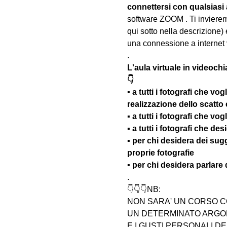
connettersi con qualsiasi
software ZOOM . Ti invieremo
qui sotto nella descrizione) 
una connessione a internet 
.
L'aula virtuale in videochi
👇
▪️ a tutti i fotografi che vo
realizzazione dello scatto
▪️ a tutti i fotografi che v
▪️ a tutti i fotografi che d
▪️ per chi desidera dei su
proprie fotografie
▪️ per chi desidera parlare
.
👇👇👇NB:
NON SARA' UN CORSO C
UN DETERMINATO ARGOM
E I GUSTI PERSONALI D