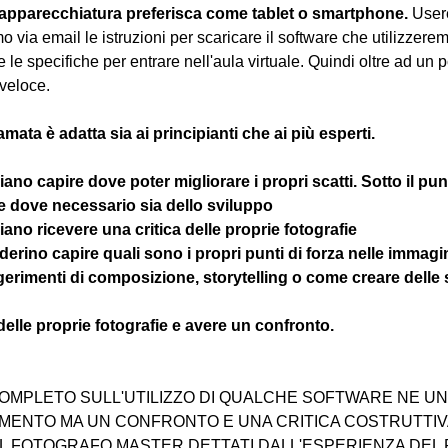
 apparecchiatura preferisca come tablet o smartphone.
 User
 via email le istruzioni per scaricare il software che utilizzere
e le specifiche per entrare nell'aula virtuale. Quindi oltre ad un 
veloce.
amata è adatta sia ai principianti che ai più esperti.
gliano capire dove poter migliorare i propri scatti. Sotto il pun
 e dove necessario sia dello sviluppo 
ogliano ricevere una critica delle proprie fotografie
esiderino capire quali sono i propri punti di forza nelle immagi
ggerimenti di composizione, storytelling o come creare delle 
 delle proprie fotografie e avere un confronto.
OMPLETO SULL'UTILIZZO DI QUALCHE SOFTWARE NE UNA
ENTO MA UN CONFRONTO E UNA CRITICA COSTRUTTIVA
EL FOTOGRAFO MASTER DETTATI DALL'ESPERIENZA DEL