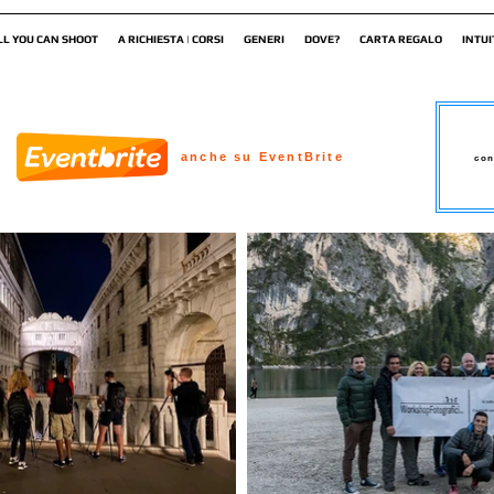
LL YOU CAN SHOOT
A RICHIESTA | CORSI
GENERI
DOVE?
CARTA REGALO
INTUI
anche su EventBrite
con