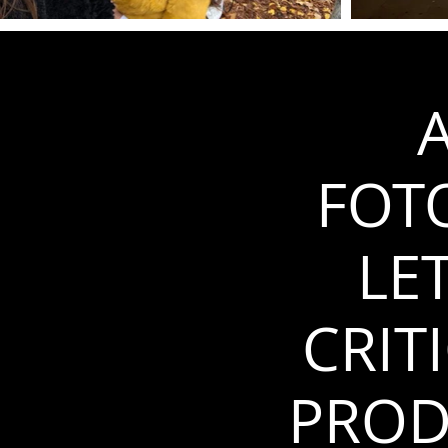
A
FOT
LE
CRIT
PROD