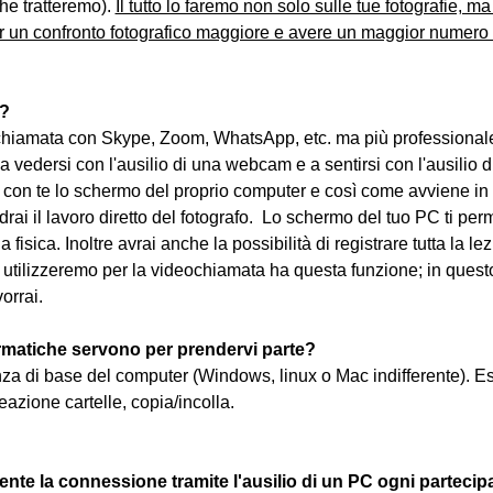
he tratteremo). 
Il tutto lo faremo non solo sulle tue fotografie, ma s
r un confronto fotografico maggiore e avere un maggior numero d
e?
iamata con Skype, Zoom, WhatsApp, etc. ma più professionale
 a vedersi con l'ausilio di una webcam e a sentirsi con l'ausilio di
con te lo schermo del proprio computer e così come avviene in 
rai il lavoro diretto del fotografo.  Lo schermo del tuo PC ti per
a fisica. Inoltre avrai anche la possibilità di registrare tutta la 
tilizzeremo per la videochiamata ha questa funzione; in questo
vorrai.
matiche servono per prendervi parte?
nza di base del computer (Windows, linux o Mac indifferente). E
eazione cartelle, copia/incolla.
nte la connessione tramite l'ausilio di un PC ogni partecip