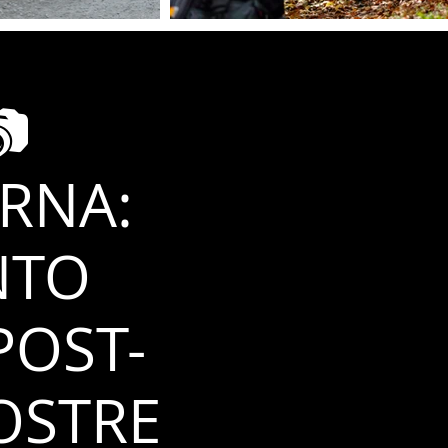
📷
RNA:
NTO
POST-
OSTRE