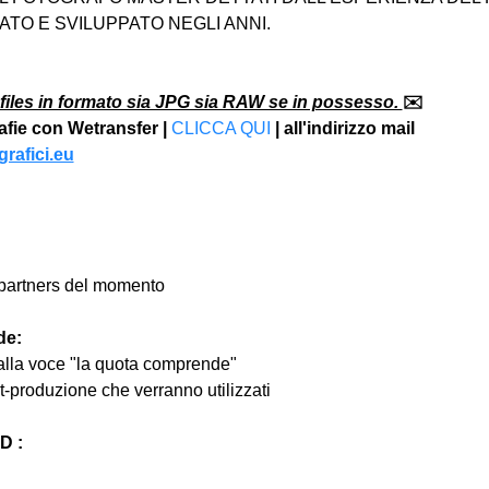
TO E SVILUPPATO NEGLI ANNI.
files in formato sia JPG sia RAW se in possesso. 
✉️
rafie con Wetransfer | 
CLICCA QUI
 | all'indirizzo mail 
rafici.eu
ri partners del momento
de:
 alla voce "la quota comprende"
st-produzione che verranno utilizzati
 :