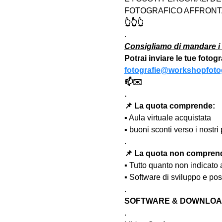
FOTOGRAFICO AFFRONTA
👆👆👆
.
Consigliamo di mandare i 
Potrai inviare le tue fotog
fotografie@workshopfotog
📫✉️
.
📌 La quota comprende:
▪️ Aula virtuale acquistata
▪️ buoni sconti verso i nost
.
📌 La quota non compren
▪️ Tutto quanto non indicato
▪️ Software di sviluppo e po
.
SOFTWARE & DOWNLOAD
.