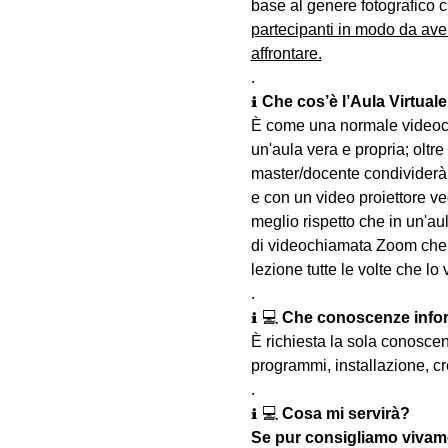
base al genere fotografico c
partecipanti in modo da ave
affrontare.
.
ℹ 
Che cos’è l’Aula Virtual
È come una normale videoch
un'aula vera e propria; oltre
master/docente condividerà 
e con un video proiettore ved
meglio rispetto che in un'aul
di videochiamata Zoom che u
lezione tutte le volte che lo 
.
ℹ 💻 
Che conoscenze infor
È richiesta la sola conosce
programmi, installazione, cr
.
ℹ 💻 
Cosa mi servirà?
Se pur consigliamo vivame