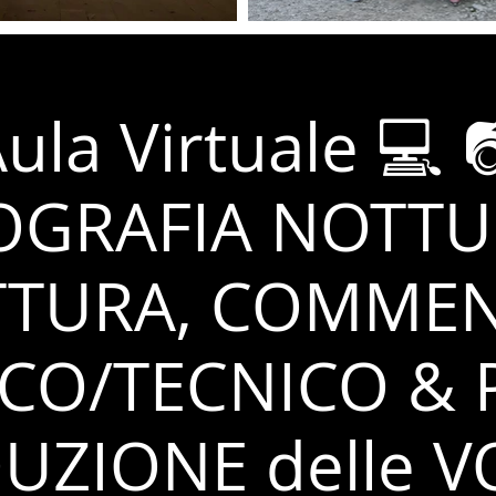
ula Virtuale 💻 
OGRAFIA NOTTU
TTURA, COMME
ICO/TECNICO & 
UZIONE delle V