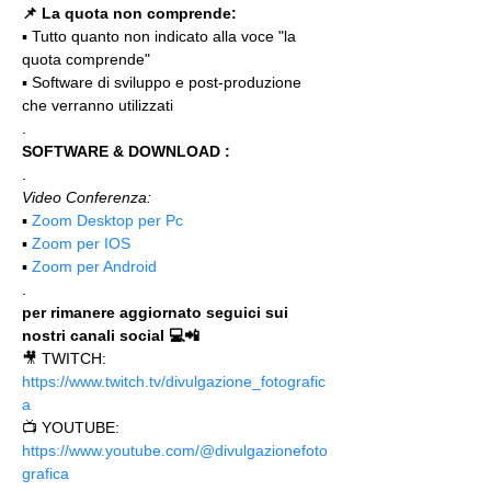
📌 La quota non comprende:
▪️ Tutto quanto non indicato alla voce "la 
quota comprende"
▪️ Software di sviluppo e post-produzione 
che verranno utilizzati
.
SOFTWARE & DOWNLOAD :
.
Video Conferenza:
▪️ 
Zoom Desktop per Pc
▪️ 
Zoom per IOS
▪️ 
Zoom per Android
.
per rimanere aggiornato seguici sui 
nostri canali social 💻📲
🎥 TWITCH: 
https://www.twitch.tv/divulgazione_fotografic
a
📺 YOUTUBE: 
https://www.youtube.com/@divulgazionefoto
grafica