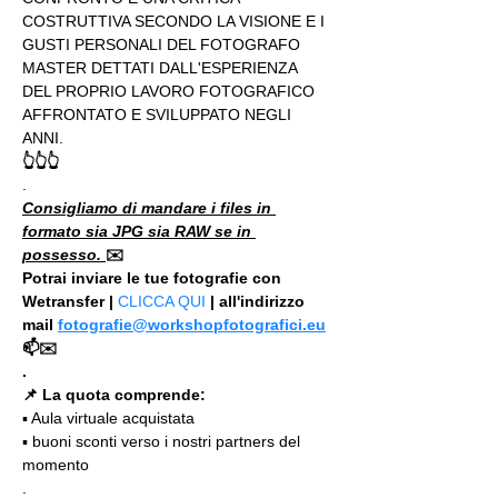
COSTRUTTIVA SECONDO LA VISIONE E I 
GUSTI PERSONALI DEL FOTOGRAFO 
MASTER DETTATI DALL'ESPERIENZA 
DEL PROPRIO LAVORO FOTOGRAFICO 
AFFRONTATO E SVILUPPATO NEGLI 
ANNI.
👆👆👆
.
Consigliamo di mandare i files in 
formato sia JPG sia RAW se in 
possesso. 
✉️
Potrai inviare le tue fotografie con 
Wetransfer | 
CLICCA QUI
 | all'indirizzo 
mail 
fotografie@workshopfotografici.eu
📫✉️
.
📌 La quota comprende:
▪️ Aula virtuale acquistata
▪️ buoni sconti verso i nostri partners del 
momento
.