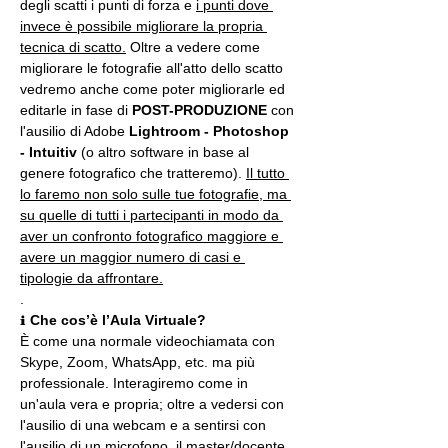
degli scatti i punti di forza e 
i punti dove 
invece è possibile migliorare la propria 
tecnica di scatto.
 Oltre a vedere come 
migliorare le fotografie all'atto dello scatto 
vedremo anche come poter migliorarle ed 
editarle in fase di 
POST-PRODUZIONE 
con 
l'ausilio di Adobe 
Lightroom - Photoshop 
- Intuitiv
 (o altro software in base al 
genere fotografico che tratteremo). 
Il tutto 
lo faremo non solo sulle tue fotografie, ma 
su quelle di tutti i partecipanti in modo da 
aver un confronto fotografico maggiore e 
avere un maggior numero di casi e 
tipologie da affrontare.
.
ℹ 
Che cos’è l’Aula Virtuale?
È come una normale videochiamata con 
Skype, Zoom, WhatsApp, etc. ma più 
professionale. Interagiremo come in 
un'aula vera e propria; oltre a vedersi con 
l'ausilio di una webcam e a sentirsi con 
l'ausilio di un microfono, il master/docente 