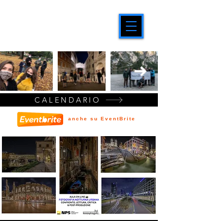
CALENDARIO
anche su EventBrite