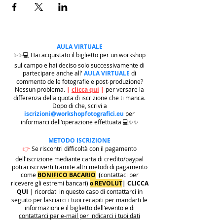
AULA VIRTUALE
✨✨💻 Hai acquistato il biglietto per un workshop
sul campo e hai deciso solo successivamente di
partecipare anche all'
AULA VIRTUALE
di
commento delle fotografie e post-produzione?
Nessun problema.
|
clicca qui
|
per versare la
differenza della quota di iscrizione che ti manca.
Dopo di che, scrivi a
iscrizioni@workshopfotografici.eu
per
informarci dell'operazione effettuata 💻✨✨
METODO ISCRIZIONE
👉
Se riscontri difficoltà con il pagamento
dell'iscrizione mediante carta di credito/paypal
potrai iscriverti tramite altri metodi di pagamento
come
BONIFICO BACARIO
(
contattaci per
ricevere gli estremi bancari)
o REVOLUT
|
CLICCA
QUI
| ricordati in questo caso di contattarci in
seguito per lasciarci i tuoi recapiti per mandarti le
informazioni e il biglietto dell'evento e di
contattarci per e-mail per indicarci i tuoi dati