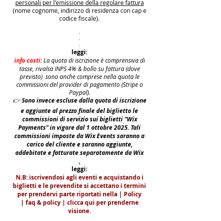
personali per l'emissione della regolare fattura
(nome cognome, indirizzo di residenza con cap e
codice fiscale).
.
.
.
leggi:
info costi
: La quota di iscrizione è comprensiva di
tasse, rivalsa INPS 4% & bollo su fattura (dove
previsto) sono anche comprese nella quota le
commissioni del provider di pagamento (Stripe o
Paypal).
👉
S
ono invece escluse dalla quota di iscrizione
e aggiunte al prezzo finale del biglietto le
commissioni di servizio sui biglietti "Wix
Payments" in vigore dal 1 ottobre 2025. Tali
commissioni imposte da Wix Events saranno a
carico del cliente e saranno aggiunte,
addebitate e fatturate separatamente da Wix
.
leggi:
N.B: iscrivendosi agli eventi e acquistando i
biglietti e le prevendite si accettano i termini
per prendervi parte riportati nella | Policy
|
faq & policy | clicca qui per prenderne
visione.