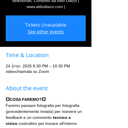
selezionati. Condotto da Aldo Diazzi |
www.aldodiazzi.com |
Tickets Unavailable
See other events
Time & Location
24 ફેબ્રુ, 2026 8:30 PM – 10:30 PM
videochiamata su Zoom
About the event
💥COSA FAREMO?💥
Faremo passare fotografia per fotografia 
(precedentemente inviata) per ricevere un 
feedback e un commento 
tecnico e 
visivo
 costruttivo per trovare all'interno 