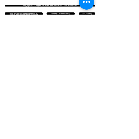
Copyright © All Rights Reserved Aldo Diazzi P.IVA IT01618140196
Privacy | Cookie Policy
Faq & Policy
info@workshopfotografici.eu
ARTICOLI & NEWS
NEWSLETTER
▪️ ISCRIVITI PER RIMANERE