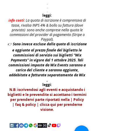
.
.
.
leggi:
info costi
: La quota di iscrizione è comprensiva di
tasse, rivalsa INPS 4% & bollo su fattura (dove
previsto) sono anche comprese nella quota le
commissioni del provider di pagamento (Stripe o
Paypal).
👉
S
ono invece escluse dalla quota di iscrizione
e aggiunte al prezzo finale del biglietto le
commissioni di servizio sui biglietti "Wix
Payments" in vigore dal 1 ottobre 2025. Tali
commissioni imposte da Wix Events saranno a
carico del cliente e saranno aggiunte,
addebitate e fatturate separatamente da Wix
.
leggi:
N.B: iscrivendosi agli eventi e acquistando i
biglietti e le prevendite si accettano i termini
per prendervi parte riportati nella | Policy
|
faq & policy | clicca qui per prenderne
visione.