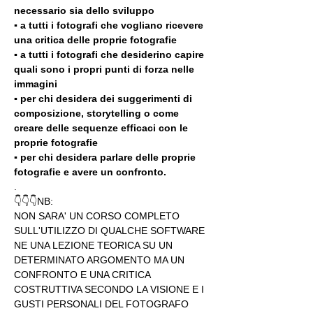
necessario sia dello sviluppo 
▪️ a tutti i fotografi che vogliano ricevere 
una critica delle proprie fotografie
▪️ a tutti i fotografi che desiderino capire 
quali sono i propri punti di forza nelle 
immagini
▪️ per chi desidera dei suggerimenti di 
composizione, storytelling o come 
creare delle sequenze efficaci con le 
proprie fotografie
▪️ per chi desidera parlare delle proprie 
fotografie e avere un confronto.
.
👇👇👇NB:
NON SARA' UN CORSO COMPLETO 
SULL'UTILIZZO DI QUALCHE SOFTWARE 
NE UNA LEZIONE TEORICA SU UN 
DETERMINATO ARGOMENTO MA UN 
CONFRONTO E UNA CRITICA 
COSTRUTTIVA SECONDO LA VISIONE E I 
GUSTI PERSONALI DEL FOTOGRAFO 