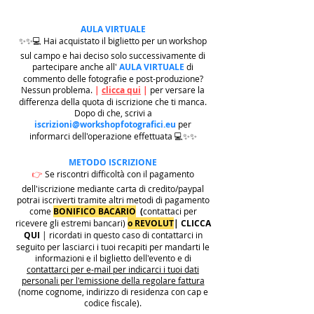
AULA VIRTUALE
✨✨💻 Hai acquistato il biglietto per un workshop
sul campo e hai deciso solo successivamente di
partecipare anche all'
AULA VIRTUALE
di
commento delle fotografie e post-produzione?
Nessun problema.
|
clicca qui
|
per versare la
differenza della quota di iscrizione che ti manca.
Dopo di che, scrivi a
iscrizioni@workshopfotografici.eu
per
informarci dell'operazione effettuata 💻✨✨
METODO ISCRIZIONE
👉
Se riscontri difficoltà con il pagamento
dell'iscrizione mediante carta di credito/paypal
potrai iscriverti tramite altri metodi di pagamento
come
BONIFICO BACARIO
(
contattaci per
ricevere gli estremi bancari)
o REVOLUT
|
CLICCA
QUI
| ricordati in questo caso di contattarci in
seguito per lasciarci i tuoi recapiti per mandarti le
informazioni e il biglietto dell'evento e di
contattarci per e-mail per indicarci i tuoi dati
personali per l'emissione della regolare fattura
(nome cognome, indirizzo di residenza con cap e
codice fiscale).