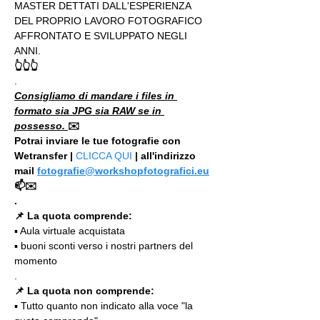
MASTER DETTATI DALL'ESPERIENZA 
DEL PROPRIO LAVORO FOTOGRAFICO 
AFFRONTATO E SVILUPPATO NEGLI 
ANNI.
👆👆👆
.
Consigliamo di mandare i files in 
formato sia JPG sia RAW se in 
possesso. 
✉️
Potrai inviare le tue fotografie con 
Wetransfer | 
CLICCA QUI
 | all'indirizzo 
mail 
fotografie@workshopfotografici.eu
📫✉️
.
📌 La quota comprende:
▪️ Aula virtuale acquistata
▪️ buoni sconti verso i nostri partners del 
momento
.
📌 La quota non comprende:
▪️ Tutto quanto non indicato alla voce "la 