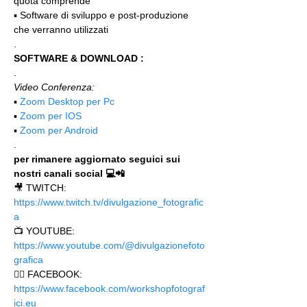
quota comprende"
▪️ Software di sviluppo e post-produzione 
che verranno utilizzati
.
SOFTWARE & DOWNLOAD :
.
Video Conferenza:
▪️ 
Zoom Desktop per Pc
▪️ 
Zoom per IOS
▪️ 
Zoom per Android
.
per rimanere aggiornato seguici sui 
nostri canali social 💻📲
🎥 TWITCH: 
https://www.twitch.tv/divulgazione_fotografic
a
📺 YOUTUBE: 
https://www.youtube.com/@divulgazionefoto
grafica
🙋‍♂️ FACEBOOK: 
https://www.facebook.com/workshopfotograf
ici.eu 