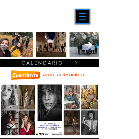
CALENDARIO
anche su EventBrite