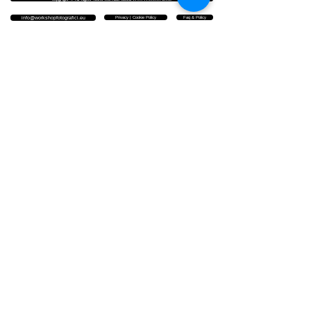
Privacy | Cookie Policy
Faq & Policy
info@workshopfotografici.eu
ARTICOLI & NEWS
NEWSLETTER
▪️ ISCRIVITI PER RIMANERE
AGGIORNATO