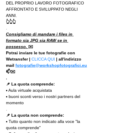
DEL PROPRIO LAVORO FOTOGRAFICO 
AFFRONTATO E SVILUPPATO NEGLI 
ANNI.
👆👆👆
.
Consigliamo di mandare i files in 
formato sia JPG sia RAW se in 
possesso. 
✉️
Potrai inviare le tue fotografie con 
Wetransfer | 
CLICCA QUI
 | all'indirizzo 
mail 
fotografie@workshopfotografici.eu
📫✉️
.
📌 La quota comprende:
▪️ Aula virtuale acquistata
▪️ buoni sconti verso i nostri partners del 
momento
.
📌 La quota non comprende:
▪️ Tutto quanto non indicato alla voce "la 
quota comprende"