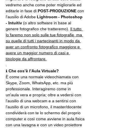
vedremo anche come poter migliorarle ed 
editarle in fase di 
POST-PRODUZIONE 
con 
l'ausilio di Adobe 
Lightroom - Photoshop 
- Intuitiv
 (o altro software in base al 
genere fotografico che tratteremo). 
Il tutto 
lo faremo non solo sulle tue fotografie, ma 
su quelle di tutti i partecipanti in modo da 
aver un confronto fotografico maggiore e 
avere un maggior numero di casi e 
tipologie da affrontare.
.
ℹ 
Che cos’è l’Aula Virtuale?
È come una normale videochiamata con 
Skype, Zoom, WhatsApp, etc. ma più 
professionale. Interagiremo come in 
un'aula vera e propria; oltre a vedersi con 
l'ausilio di una webcam e a sentirsi con 
l'ausilio di un microfono, il master/docente 
condividerà con te lo schermo del proprio 
computer e così come avviene in aula fisica 
con una lavagna e con un video proiettore 