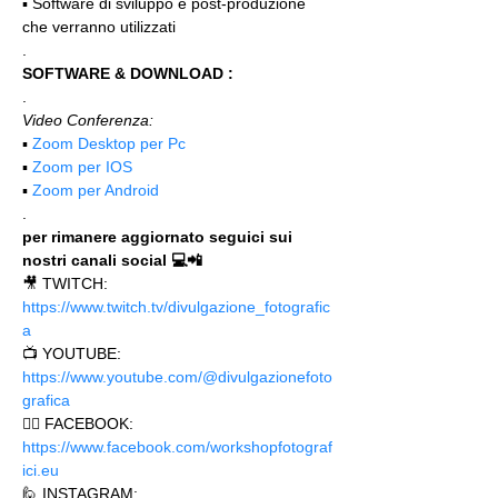
▪️ Software di sviluppo e post-produzione 
che verranno utilizzati
.
SOFTWARE & DOWNLOAD :
.
Video Conferenza:
▪️ 
Zoom Desktop per Pc
▪️ 
Zoom per IOS
▪️ 
Zoom per Android
.
per rimanere aggiornato seguici sui 
nostri canali social 💻📲
🎥 TWITCH: 
https://www.twitch.tv/divulgazione_fotografic
a
📺 YOUTUBE: 
https://www.youtube.com/@divulgazionefoto
grafica
🙋‍♂️ FACEBOOK: 
https://www.facebook.com/workshopfotograf
ici.eu 
🙋 INSTAGRAM: 