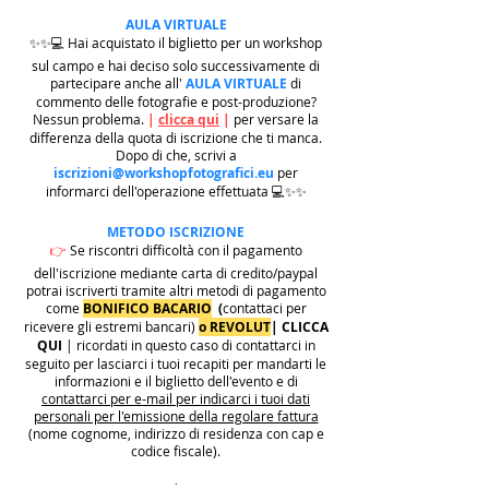
AULA VIRTUALE
✨✨💻 Hai acquistato il biglietto per un workshop
sul campo e hai deciso solo successivamente di
partecipare anche all'
AULA VIRTUALE
di
commento delle fotografie e post-produzione?
Nessun problema.
|
clicca qui
|
per versare la
differenza della quota di iscrizione che ti manca.
Dopo di che, scrivi a
iscrizioni@workshopfotografici.eu
per
informarci dell'operazione effettuata 💻✨✨
METODO ISCRIZIONE
👉
Se riscontri difficoltà con il pagamento
dell'iscrizione mediante carta di credito/paypal
potrai iscriverti tramite altri metodi di pagamento
come
BONIFICO BACARIO
(
contattaci per
ricevere gli estremi bancari)
o REVOLUT
|
CLICCA
QUI
| ricordati in questo caso di contattarci in
seguito per lasciarci i tuoi recapiti per mandarti le
informazioni e il biglietto dell'evento e di
contattarci per e-mail per indicarci i tuoi dati
personali per l'emissione della regolare fattura
(nome cognome, indirizzo di residenza con cap e
codice fiscale).
.