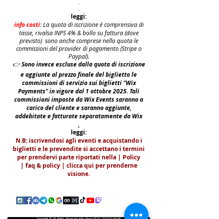
.
.
leggi:
info costi
: La quota di iscrizione è comprensiva di
tasse, rivalsa INPS 4% & bollo su fattura (dove
previsto) sono anche comprese nella quota le
commissioni del provider di pagamento (Stripe o
Paypal).
👉
S
ono invece escluse dalla quota di iscrizione
e aggiunte al prezzo finale del biglietto le
commissioni di servizio sui biglietti "Wix
Payments" in vigore dal 1 ottobre 2025. Tali
commissioni imposte da Wix Events saranno a
carico del cliente e saranno aggiunte,
addebitate e fatturate separatamente da Wix
.
leggi:
N.B: iscrivendosi agli eventi e acquistando i
biglietti e le prevendite si accettano i termini
per prendervi parte riportati nella | Policy
|
faq & policy | clicca qui per prenderne
visione.
Copyright © All Rights Reserved Aldo Diazzi P.IVA IT01618140196