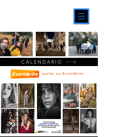
CALENDARIO
anche su EventBrite