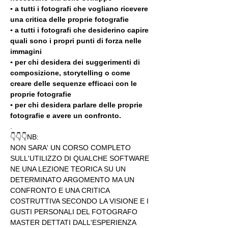
▪️ a tutti i fotografi che vogliano ricevere 
una critica delle proprie fotografie
▪️ a tutti i fotografi che desiderino capire 
quali sono i propri punti di forza nelle 
immagini
▪️ per chi desidera dei suggerimenti di 
composizione, storytelling o come 
creare delle sequenze efficaci con le 
proprie fotografie
▪️ per chi desidera parlare delle proprie 
fotografie e avere un confronto.
.
👇👇👇NB:
NON SARA' UN CORSO COMPLETO 
SULL'UTILIZZO DI QUALCHE SOFTWARE 
NE UNA LEZIONE TEORICA SU UN 
DETERMINATO ARGOMENTO MA UN 
CONFRONTO E UNA CRITICA 
COSTRUTTIVA SECONDO LA VISIONE E I 
GUSTI PERSONALI DEL FOTOGRAFO 
MASTER DETTATI DALL'ESPERIENZA 