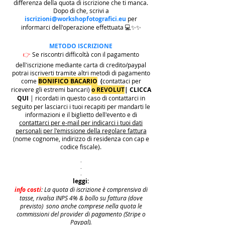
differenza della quota di iscrizione che ti manca.
Dopo di che, scrivi a
iscrizioni@workshopfotografici.eu
per
informarci dell'operazione effettuata 💻✨✨
METODO ISCRIZIONE
👉
Se riscontri difficoltà con il pagamento
dell'iscrizione mediante carta di credito/paypal
potrai iscriverti tramite altri metodi di pagamento
come
BONIFICO BACARIO
(
contattaci per
ricevere gli estremi bancari)
o REVOLUT
|
CLICCA
QUI
| ricordati in questo caso di contattarci in
seguito per lasciarci i tuoi recapiti per mandarti le
informazioni e il biglietto dell'evento e di
contattarci per e-mail per indicarci i tuoi dati
personali per l'emissione della regolare fattura
(nome cognome, indirizzo di residenza con cap e
codice fiscale).
.
.
.
leggi:
info costi
: La quota di iscrizione è comprensiva di
tasse, rivalsa INPS 4% & bollo su fattura (dove
previsto) sono anche comprese nella quota le
commissioni del provider di pagamento (Stripe o
Paypal).