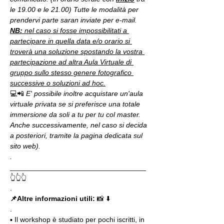
le 19.00 e le 21.00) Tutte le modalità per 
prendervi parte saran inviate per e-mail.
NB:
 nel caso si fosse impossibilitati a 
partecipare in quella data e/o orario si 
troverà una soluzione spostando la vostra 
partecipazione ad altra Aula Virtuale di 
gruppo sullo stesso genere fotografico 
successive o soluzioni ad hoc.
💻📲 
E' possibile inoltre acquistare un'aula 
virtuale privata se si preferisce una totale 
immersione da soli a tu per tu col master. 
Anche successivamente, nel caso si decida 
a posteriori, tramite la pagina dedicata sul 
sito web).
.
__________________________________
👆👆👆
.
📌Altre informazioni utili: 
📸 ⬇️
.
▪️ Il workshop è studiato per pochi iscritti, in 