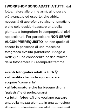
.
I WORKSHOP SONO ADATTI A TUTTI
, dal 
fotoamatore alle prime armi, al fotografo 
più avanzato ed esperto, che abbia 
necessità di approfondire alcune tematiche 
o che solo desideri passare una bella 
giornata a fotografare in compagnia di altri 
appassionati. Per partecipare 
NON SERVE 
ALCUN PREREQUISITO
, se non quello di 
essere in possesso di una macchina 
fotografica evoluta (Mirrorless, Bridge o 
Reflex) e una conoscenza basica minima 
della fotocamera ISO-tempi-diaframma.
.
eventi fotografici adatti a tutti 👇
▪️ al 
neofita
 che vuole apprendere e 
scoprire "come si fa"
▪️ al 
fotoamatore
 che ha bisogno di una 
"palestra" e di perfezionarsi
▪️ a 
tutti i fotografi
 che vogliano passare 
una bella mezza giornata in una atmosfera 
rilassata e divertente con altri appassionati 