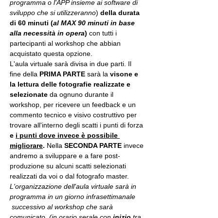
programma o l'APP insieme ai software di 
sviluppo che si utilizzeranno
) 
della durata 
di 60 minuti (
al MAX 90 minuti in base 
alla necessità in opera
) 
con tutti i 
partecipanti al workshop che abbian 
acquistato questa opzione.
L'aula virtuale sarà divisa in due parti. Il 
fine della 
PRIMA PARTE 
sarà la 
visone e 
la lettura delle fotografie realizzate
e 
selezionate
 da ognuno durante il 
workshop, per ricevere un feedback e un 
commento tecnico e visivo costruttivo per 
trovare all'interno degli scatti i punti di forza 
e 
i punti dove invece è possibile 
migliorare
. 
Nella 
SECONDA PARTE 
invece 
andremo a sviluppare e a fare post-
produzione su alcuni scatti selezionati 
realizzati da voi o dal fotografo master.
L'organizzazione dell'aula virtuale sarà in 
programma in un giorno infrasettimanale 
 successivo al workshop che sarà 
comunicato. (in orario serale con 
inizio
 tra 