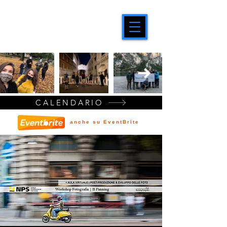
CALENDARIO
anche su EventBrite