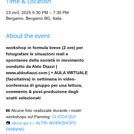
Time & Location
23 માર્ચ, 2025 5:30 PM – 7:30 PM
Bergamo, Bergamo BG, Italia
About the event
workshop in formula breve (2 ore) per 
fotografare le situazioni reali e 
spontanee della società in movimento 
condotto da Aldo Diazzi | 
www.aldodiazzi.com | + AULA VIRTUALE 
(facoltativa) in settimana in video-
conferenza di gruppo per una lettura, 
commento & post-produzione degli 
scatti selezionati
.
📸 Alcune foto realizzate durante i nostri 
workshops sul Panning: 
CLICCA QUI
📷 
clicca qui 👉 ALTRI WORKSHOPS 
PANNING