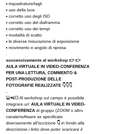
▪️ inquadrature/tagli
▪️ uso della luce
▪️ corretto uso degli ISO
▪️ corretto uso del diaframma
▪️ corretto uso dei tempi
▪️ modalità di scatto
▪️ le diverse misurazione di esposizione
▪️ movimento e angolo di ripresa
.
successivamente al workshop 👉 👉 
AULA VIRTUALE IN VIDEO-CONFERENZA
PER UNA LETTURA, COMMENTO & 
POST-PRODUZIONE DELLE 
FOTOGRAFIE REALIZZATE 👇👇👇
.
💻📲💥 Al workshop sul campo è possibile 
integrare un' 
AULA VIRTUALE IN VIDEO-
CONFERENZA
 di gruppo (ZOOM o altro 
canale/software se specificato 
diversamente all'iscrizione 
👇
in fondo alla 
descrizione i links dove poter scaricare il 