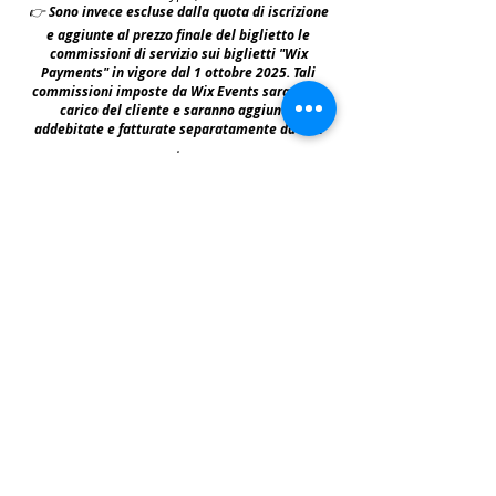
👉
S
ono invece escluse dalla quota di iscrizione
e aggiunte al prezzo finale del biglietto le
commissioni di servizio sui biglietti "Wix
Payments" in vigore dal 1 ottobre 2025. Tali
commissioni imposte da Wix Events saranno a
carico del cliente e saranno aggiunte,
addebitate e fatturate separatamente da Wix
.
leggi:
N.B: iscrivendosi agli eventi e acquistando i
biglietti e le prevendite si accettano i termini
per prendervi parte riportati nella | Policy
|
faq & policy | clicca qui per prenderne
visione.
Copyright © All Rights Reserved Aldo Diazzi P.IVA IT01618140196
Privacy | Cookie Policy
Faq & Policy
info@workshopfotografici.eu
ARTICOLI & NEWS