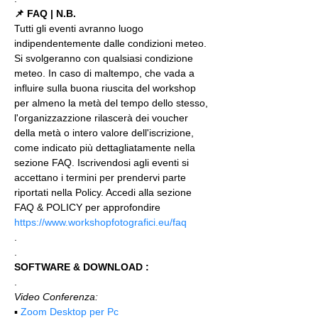
📌 FAQ | N.B.
Tutti gli eventi avranno luogo 
indipendentemente dalle condizioni meteo. 
Si svolgeranno con qualsiasi condizione 
meteo. In caso di maltempo, che vada a 
influire sulla buona riuscita del workshop 
per almeno la metà del tempo dello stesso, 
l'organizzazzione rilascerà dei voucher 
della metà o intero valore dell'iscrizione, 
come indicato più dettagliatamente nella 
sezione FAQ. Iscrivendosi agli eventi si 
accettano i termini per prendervi parte 
riportati nella Policy. Accedi alla sezione 
FAQ & POLICY per approfondire 
https://www.workshopfotografici.eu/faq
.
.
SOFTWARE & DOWNLOAD :
.
Video Conferenza:
▪️ 
Zoom Desktop per Pc