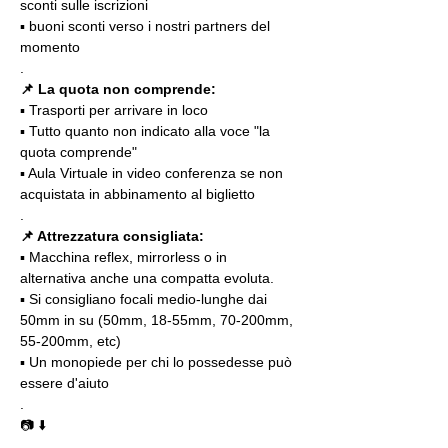
sconti sulle iscrizioni
▪️ buoni sconti verso i nostri partners del 
momento
.
📌 La quota non comprende:
▪️ Trasporti per arrivare in loco
▪️ Tutto quanto non indicato alla voce "la 
quota comprende"
▪️ Aula Virtuale in video conferenza se non 
acquistata in abbinamento al biglietto
.
📌 Attrezzatura consigliata:
▪️ Macchina reflex, mirrorless o in 
alternativa anche una compatta evoluta.
▪️ Si consigliano focali medio-lunghe dai 
50mm in su (50mm, 18-55mm, 70-200mm, 
55-200mm, etc)
▪️ Un monopiede per chi lo possedesse può 
essere d'aiuto 
.
📷 ⬇️
.