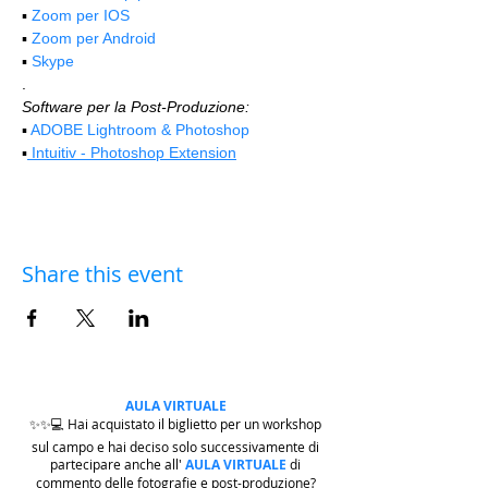
▪️ 
Zoom per IOS
▪️ 
Zoom per Android
▪️ 
Skype
.
Software per la Post-Produzione:
▪️ 
ADOBE Lightroom & Photoshop
▪️
 Intuitiv - Photoshop Extension
Share this event
AULA VIRTUALE
✨✨💻 Hai acquistato il biglietto per un workshop
sul campo e hai deciso solo successivamente di
partecipare anche all'
AULA VIRTUALE
di
commento delle fotografie e post-produzione?