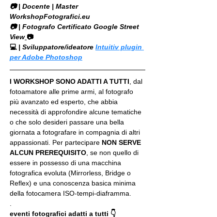
​📷 | Docente | Master 
WorkshopFotografici.eu
📷 | Fotografo Certificato Google Street 
View
📷
💻
 | Sviluppatore/ideatore 
Intuitiv plugin 
per Adobe Photoshop
I WORKSHOP SONO ADATTI A TUTTI
, dal 
fotoamatore alle prime armi, al fotografo 
più avanzato ed esperto, che abbia 
necessità di approfondire alcune tematiche 
o che solo desideri passare una bella 
giornata a fotografare in compagnia di altri 
appassionati. Per partecipare 
NON SERVE 
ALCUN PREREQUISITO
, se non quello di 
essere in possesso di una macchina 
fotografica evoluta (Mirrorless, Bridge o 
Reflex) e una conoscenza basica minima 
della fotocamera ISO-tempi-diaframma.
.
eventi fotografici adatti a tutti 👇