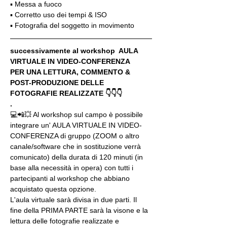
▪️ Messa a fuoco
▪️ Corretto uso dei tempi & ISO
▪️ Fotografia del soggetto in movimento
successivamente al workshop  AULA 
VIRTUALE IN VIDEO-CONFERENZA
PER UNA LETTURA, COMMENTO & 
POST-PRODUZIONE DELLE 
FOTOGRAFIE REALIZZATE 👇👇👇
.
💻📲💥 Al workshop sul campo è possibile 
integrare un' AULA VIRTUALE IN VIDEO-
CONFERENZA di gruppo (ZOOM o altro 
canale/software che in sostituzione verrà 
comunicato) della durata di 120 minuti (in 
base alla necessità in opera) con tutti i 
partecipanti al workshop che abbiano 
acquistato questa opzione.
L'aula virtuale sarà divisa in due parti. Il 
fine della PRIMA PARTE sarà la visone e la 
lettura delle fotografie realizzate e 