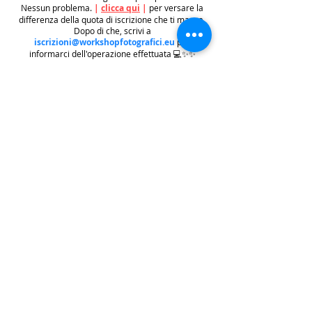
Nessun problema.
|
clicca qui
|
per versare la
differenza della quota di iscrizione che ti manca.
Dopo di che, scrivi a
iscrizioni@workshopfotografici.eu
per
informarci dell'operazione effettuata 💻✨✨
METODO ISCRIZIONE
👉
Se riscontri difficoltà con il pagamento
dell'iscrizione mediante carta di credito/paypal
potrai iscriverti tramite altri metodi di pagamento
come
BONIFICO BACARIO
(
contattaci per
ricevere gli estremi bancari)
o REVOLUT
|
CLICCA
QUI
| ricordati in questo caso di contattarci in
seguito per lasciarci i tuoi recapiti per mandarti le
informazioni e il biglietto dell'evento e di
contattarci per e-mail per indicarci i tuoi dati
personali per l'emissione della regolare fattura
(nome cognome, indirizzo di residenza con cap e
codice fiscale).
.
.
.
leggi:
info costi
: La quota di iscrizione è comprensiva di
tasse, rivalsa INPS 4% & bollo su fattura (dove
previsto) sono anche comprese nella quota le