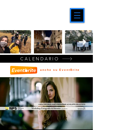
CALENDARIO
anche su EventBrite