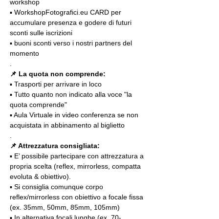
workshop
▪️ WorkshopFotografici.eu CARD per 
accumulare presenza e godere di futuri 
sconti sulle iscrizioni
▪️ buoni sconti verso i nostri partners del 
momento
.
📌
La quota non comprende:
▪️ Trasporti per arrivare in loco
▪️ Tutto quanto non indicato alla voce "la 
quota comprende"
▪️ Aula Virtuale in video conferenza se non 
acquistata in abbinamento al biglietto
.
📌 Attrezzatura consigliata:
▪️ E’ possibile partecipare con attrezzatura a 
propria scelta (reflex, mirrorless, compatta 
evoluta & obiettivo).
▪️ Si consiglia comunque corpo 
reflex/mirrorless con obiettivo a focale fissa 
(ex. 35mm, 50mm, 85mm, 105mm)
▪️ In alternativa focali lunghe (ex. 70-