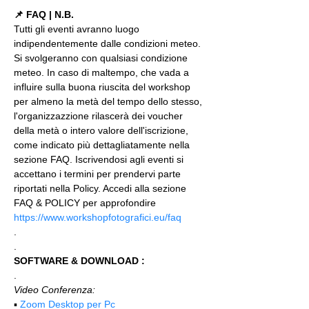
📌 FAQ | N.B.
Tutti gli eventi avranno luogo 
indipendentemente dalle condizioni meteo. 
Si svolgeranno con qualsiasi condizione 
meteo. In caso di maltempo, che vada a 
influire sulla buona riuscita del workshop 
per almeno la metà del tempo dello stesso, 
l'organizzazzione rilascerà dei voucher 
della metà o intero valore dell'iscrizione, 
come indicato più dettagliatamente nella 
sezione FAQ. Iscrivendosi agli eventi si 
accettano i termini per prendervi parte 
riportati nella Policy. Accedi alla sezione 
FAQ & POLICY per approfondire 
https://www.workshopfotografici.eu/faq
.
.
SOFTWARE & DOWNLOAD :
.
Video Conferenza:
▪️ 
Zoom Desktop per Pc