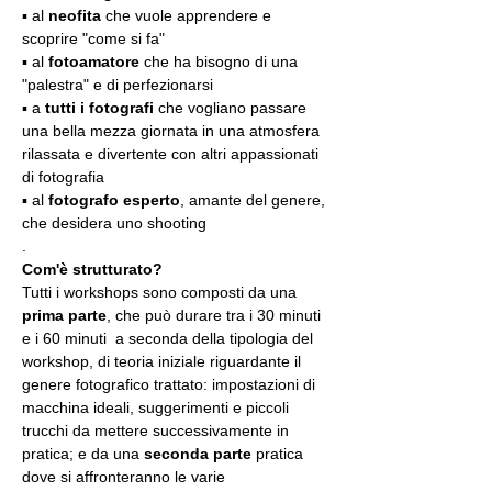
▪️ al 
neofita
 che vuole apprendere e 
scoprire "come si fa"
▪️ al 
fotoamatore
 che ha bisogno di una 
"palestra" e di perfezionarsi
▪️ a 
tutti i fotografi
 che vogliano passare 
una bella mezza giornata in una atmosfera 
rilassata e divertente con altri appassionati 
di fotografia
▪️ al 
fotografo esperto
, amante del genere, 
che desidera uno shooting
.
Com'è strutturato?
Tutti i workshops sono composti da una 
prima parte
, che può durare tra i 30 minuti 
e i 60 minuti  a seconda della tipologia del 
workshop, di teoria iniziale riguardante il 
genere fotografico trattato: impostazioni di 
macchina ideali, suggerimenti e piccoli 
trucchi da mettere successivamente in 
pratica; e da una 
seconda parte
 pratica 
dove si affronteranno le varie 