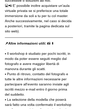
successive o soluzioni ad hoc.
💻📲 E' possibile inoltre acquistare un'aula 
virtuale privata se si preferisce una totale 
immersione da soli a tu per tu col master. 
Anche successivamente, nel caso si decida 
a posteriori, tramite la pagina dedicata sul 
sito web).
📌Altre informazioni utili: 
📸 ⬇️
.
▪️ Il workshop è studiato per pochi iscritti, in 
modo da poter essere seguiti meglio dal 
fotografo e avere maggior libertà di 
manovra durante gli scatti.
▪️ Punto di ritrovo, contatto del fotografo e 
tutte le altre informazioni necessarie per 
partecipare all'evento saranno inviate agli 
iscritti mezzo e-mail entro il giorno prima 
del suddetto.
▪️ La selezione della modella che poserà 
sarà fatto una volta confermato il workshop 