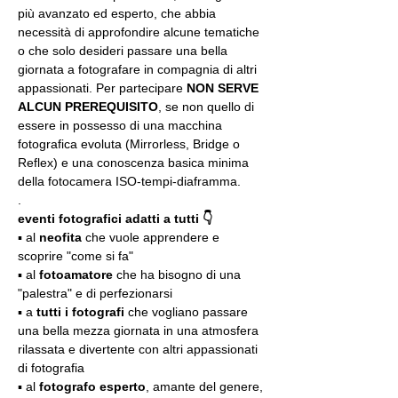
più avanzato ed esperto, che abbia 
necessità di approfondire alcune tematiche 
o che solo desideri passare una bella 
giornata a fotografare in compagnia di altri 
appassionati. Per partecipare 
NON SERVE 
ALCUN PREREQUISITO
, se non quello di 
essere in possesso di una macchina 
fotografica evoluta (Mirrorless, Bridge o 
Reflex) e una conoscenza basica minima 
della fotocamera ISO-tempi-diaframma.
.
eventi fotografici adatti a tutti 👇
▪️ al 
neofita
 che vuole apprendere e 
scoprire "come si fa"
▪️ al 
fotoamatore
 che ha bisogno di una 
"palestra" e di perfezionarsi
▪️ a 
tutti i fotografi
 che vogliano passare 
una bella mezza giornata in una atmosfera 
rilassata e divertente con altri appassionati 
di fotografia
▪️ al 
fotografo esperto
, amante del genere, 