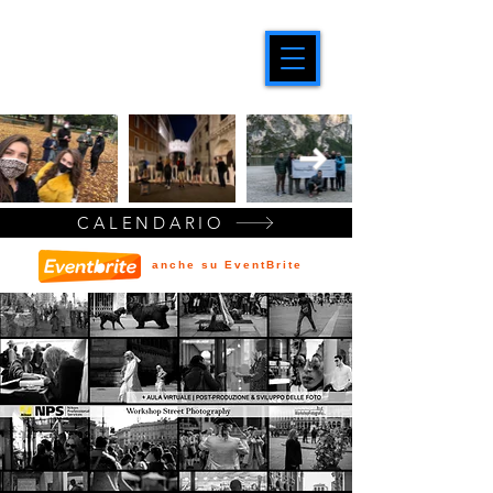
CALENDARIO
anche su EventBrite