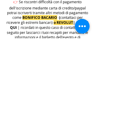
👉
Se riscontri difficoltà con il pagamento
dell'iscrizione mediante carta di credito/paypal
potrai iscriverti tramite altri metodi di pagamento
come
BONIFICO BACARIO
(
contattaci per
ricevere gli estremi bancari)
o REVOLUT
|
CLICCA
QUI
| ricordati in questo caso di contattarci in
seguito per lasciarci i tuoi recapiti per mandarti le
informazioni e il biglietto dell'evento e di
contattarci per e-mail per indicarci i tuoi dati
personali per l'emissione della regolare fattura
(nome cognome, indirizzo di residenza con cap e
codice fiscale).
.
.
.
leggi:
info costi
: La quota di iscrizione è comprensiva di
tasse, rivalsa INPS 4% & bollo su fattura (dove
previsto) sono anche comprese nella quota le
commissioni del provider di pagamento (Stripe o
Paypal).
👉
S
ono invece escluse dalla quota di iscrizione
e aggiunte al prezzo finale del biglietto le
commissioni di servizio sui biglietti "Wix
Payments" in vigore dal 1 ottobre 2025. Tali
commissioni imposte da Wix Events saranno a
carico del cliente e saranno aggiunte,