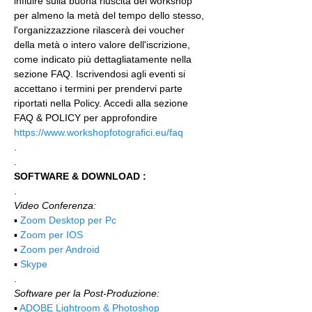
influire sulla buona riuscita del workshop 
per almeno la metà del tempo dello stesso, 
l'organizzazzione rilascerà dei voucher 
della metà o intero valore dell'iscrizione, 
come indicato più dettagliatamente nella 
sezione FAQ. Iscrivendosi agli eventi si 
accettano i termini per prendervi parte 
riportati nella Policy. Accedi alla sezione 
FAQ & POLICY per approfondire 
https://www.workshopfotografici.eu/faq
.
.
SOFTWARE & DOWNLOAD :
.
Video Conferenza:
▪️ 
Zoom Desktop per Pc
▪️ 
Zoom per IOS
▪️ 
Zoom per Android
▪️ 
Skype
.
Software per la Post-Produzione:
▪️ 
ADOBE Lightroom & Photoshop