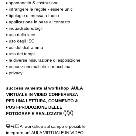
▪️ spontaneità & costruzione
▪️ infrangere le regole - essere unici
▪️ tipologie di messa a fuoco
▪️ applicazione in base al contesto
▪️ inquadrature/tagli
▪️ uso della luce
▪️ uso degli ISO
▪️ usi del diaframma
▪️ uso dei tempi
▪️ le diverse misurazione di esposizione
▪️ esposizioni multiple in macchina
▪️ privacy
successivamente al workshop  AULA 
VIRTUALE IN VIDEO-CONFERENZA
PER UNA LETTURA, COMMENTO & 
POST-PRODUZIONE DELLE 
FOTOGRAFIE REALIZZATE 👇👇👇
.
💻📲💥 Al workshop sul campo è possibile 
integrare un' AULA VIRTUALE IN VIDEO-