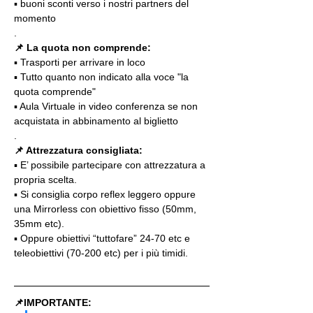
▪️ buoni sconti verso i nostri partners del 
momento
.
📌 La quota non comprende:
▪️ Trasporti per arrivare in loco
▪️ Tutto quanto non indicato alla voce "la 
quota comprende"
▪️ Aula Virtuale in video conferenza se non 
acquistata in abbinamento al biglietto
.
📌 Attrezzatura consigliata:
▪️ E’ possibile partecipare con attrezzatura a 
propria scelta.
▪️ Si consiglia corpo reflex leggero oppure 
una Mirrorless con obiettivo fisso (50mm, 
35mm etc).
▪️ Oppure obiettivi “tuttofare” 24-70 etc e 
teleobiettivi (70-200 etc) per i più timidi.
📌IMPORTANTE: 