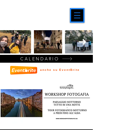
CALENDARIO
anche su EventBrite