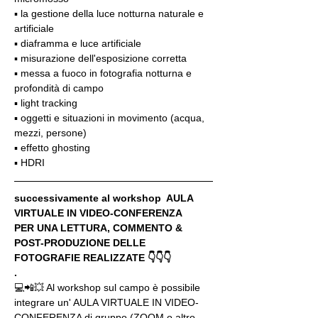
▪️ la gestione della luce notturna naturale e 
artificiale
▪️ diaframma e luce artificiale
▪️ misurazione dell'esposizione corretta
▪️ messa a fuoco in fotografia notturna e 
profondità di campo
▪️ light tracking
▪️ oggetti e situazioni in movimento (acqua, 
mezzi, persone)
▪️ effetto ghosting
▪️ HDRI
successivamente al workshop  AULA 
VIRTUALE IN VIDEO-CONFERENZA
PER UNA LETTURA, COMMENTO & 
POST-PRODUZIONE DELLE 
FOTOGRAFIE REALIZZATE 👇👇👇
.
💻📲💥 Al workshop sul campo è possibile 
integrare un' AULA VIRTUALE IN VIDEO-
CONFERENZA di gruppo (ZOOM o altro 