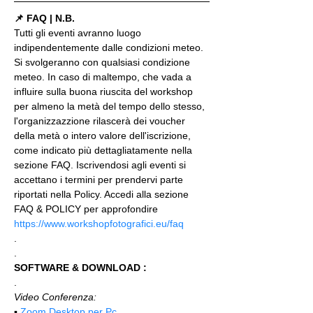
📌 FAQ | N.B.
Tutti gli eventi avranno luogo 
indipendentemente dalle condizioni meteo. 
Si svolgeranno con qualsiasi condizione 
meteo. In caso di maltempo, che vada a 
influire sulla buona riuscita del workshop 
per almeno la metà del tempo dello stesso, 
l'organizzazzione rilascerà dei voucher 
della metà o intero valore dell'iscrizione, 
come indicato più dettagliatamente nella 
sezione FAQ. Iscrivendosi agli eventi si 
accettano i termini per prendervi parte 
riportati nella Policy. Accedi alla sezione 
FAQ & POLICY per approfondire 
https://www.workshopfotografici.eu/faq
.
.
SOFTWARE & DOWNLOAD :
.
Video Conferenza:
▪️ 
Zoom Desktop per Pc