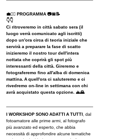
💼🚶‍♂️ PROGRAMMA 📷📅📝
👇👇
Ci ritroveremo in città sabato sera (il 
luogo verrà comunicato agli iscritti) 
dopo un'ora circa di teoria iniziale che 
servirà a preparare la fase di scatto 
inizieremo il nostro tour dell'intera 
nottata che coprirà gli spot più 
interessanti della città. Gireremo e 
fotograferemo fino all'alba di domenica 
mattina. A quell'ora ci saluteremo e ci 
rivedremo on-line in settimana con chi 
avrà acquistato questa opzione. ⛰🌄
I WORKSHOP SONO ADATTI A TUTTI
, dal 
fotoamatore alle prime armi, al fotografo 
più avanzato ed esperto, che abbia 
necessità di approfondire alcune tematiche 