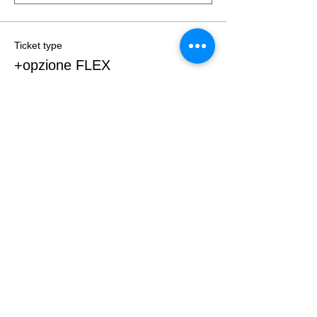
Ticket type
+opzione FLEX
More info
Price
€15.00
+€0.38 ticket service fee
Quantity
Total
€0.00
Checkout