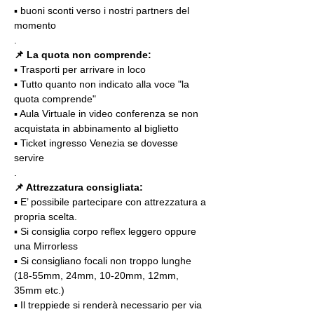
▪️ buoni sconti verso i nostri partners del 
momento
.
📌 La quota non comprende:
▪️ Trasporti per arrivare in loco
▪️ Tutto quanto non indicato alla voce "la 
quota comprende"
▪️ Aula Virtuale in video conferenza se non 
acquistata in abbinamento al biglietto
▪️ Ticket ingresso Venezia se dovesse 
servire
.
📌 Attrezzatura consigliata:
▪️ E’ possibile partecipare con attrezzatura a 
propria scelta.
▪️ Si consiglia corpo reflex leggero oppure 
una Mirrorless
▪️ Si consigliano focali non troppo lunghe 
(18-55mm, 24mm, 10-20mm, 12mm, 
35mm etc.)
▪️ Il treppiede si renderà necessario per via 