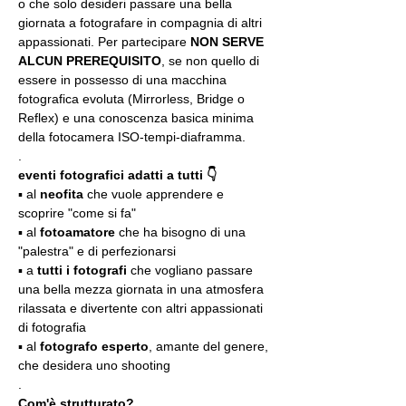
o che solo desideri passare una bella 
giornata a fotografare in compagnia di altri 
appassionati. Per partecipare 
NON SERVE 
ALCUN PREREQUISITO
, se non quello di 
essere in possesso di una macchina 
fotografica evoluta (Mirrorless, Bridge o 
Reflex) e una conoscenza basica minima 
della fotocamera ISO-tempi-diaframma.
.
eventi fotografici adatti a tutti 👇
▪️ al 
neofita
 che vuole apprendere e 
scoprire "come si fa"
▪️ al 
fotoamatore
 che ha bisogno di una 
"palestra" e di perfezionarsi
▪️ a 
tutti i fotografi
 che vogliano passare 
una bella mezza giornata in una atmosfera 
rilassata e divertente con altri appassionati 
di fotografia
▪️ al 
fotografo esperto
, amante del genere, 
che desidera uno shooting
.
Com'è strutturato?