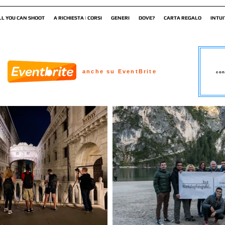
LL YOU CAN SHOOT
A RICHIESTA | CORSI
GENERI
DOVE?
CARTA REGALO
INTUI
anche su EventBrite
con