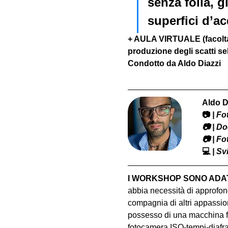
senza folla, g
superfici d’ac
+ AULA VIRTUALE (facoltat
produzione degli scatti sel
Condotto da Aldo Diazzi
Aldo D
📷
 | F
​📷 | 
📷 | F
💻
 | S
I WORKSHOP SONO ADATT
abbia necessità di approfond
compagnia di altri appassion
possesso di una macchina fo
fotocamera ISO-tempi-diaf