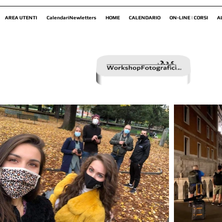
AREA UTENTI
CalendariNewletters
HOME
CALENDARIO
ON-LINE | CORSI
A