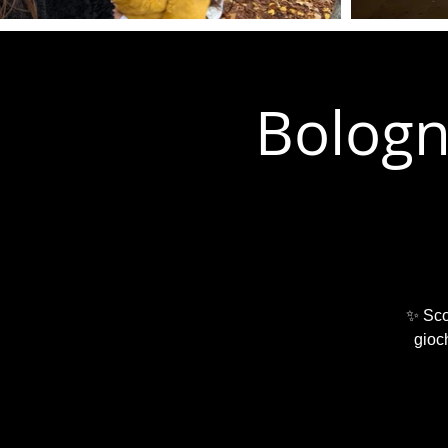
Bologn
✨ Scop
gioch