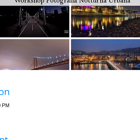
ion
0 PM
nt