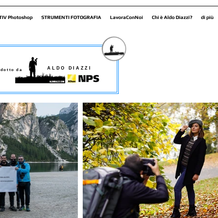
TIV Photoshop
STRUMENTI FOTOGRAFIA
LavoraConNoi
Chi è Aldo Diazzi?
di più
ALDO DIAZZI
dotto da