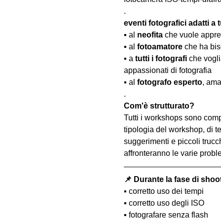
.
eventi fotografici adatti a tu
▪️ al 
neofita
 che vuole appre
▪️ al 
fotoamatore
 che ha bis
▪️ a 
tutti i fotografi
 che vogl
appassionati di fotografia
▪️ al 
fotografo esperto
, ama
.
Com'è strutturato?
Tutti i workshops sono comp
tipologia del workshop, di te
suggerimenti e piccoli trucc
affronteranno le varie probl
📌 Durante la fase di shoo
▪️ corretto uso dei tempi
▪️ corretto uso degli ISO
▪️ fotografare senza flash