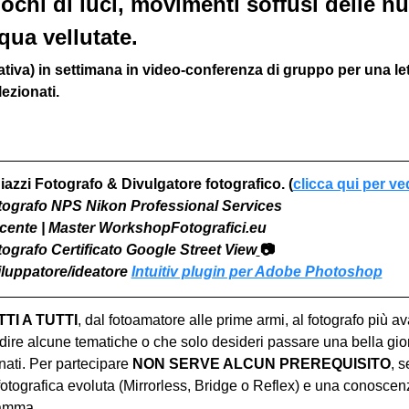
iochi di luci, movimenti soffusi delle nu
qua vellutate.
iva) in settimana in video-conferenza di gruppo per una l
ezionati. 
iazzi Fotografo & Divulgatore fotografico. (
clicca qui per ve
otografo NPS Nikon Professional Services
Docente | Master WorkshopFotografici.eu
otografo Certificato Google Street View
📷
viluppatore/ideatore 
Intuitiv plugin per Adobe Photoshop
I A TUTTI
, dal fotoamatore alle prime armi, al fotografo più a
ire alcune tematiche o che solo desideri passare una bella gior
ati. Per partecipare 
NON SERVE ALCUN PREREQUISITO
, s
tografica evoluta (Mirrorless, Bridge o Reflex) e una conoscen
ramma.