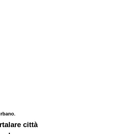
urbano. 
alare città 