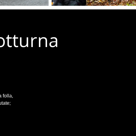
otturna
 folla,
utate;