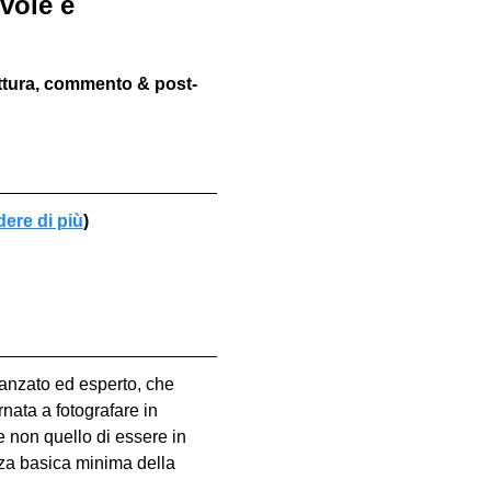
vole e 
ettura, commento & post-
dere di più
)
vanzato ed esperto, che 
nata a fotografare in 
e non quello di essere in 
za basica minima della 