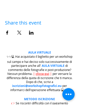
Share this event
AULA VIRTUALE
✨✨💻 Hai acquistato il biglietto per un workshop
sul campo e hai deciso solo successivamente di
partecipare anche all'
AULA VIRTUALE
di
commento delle fotografie e post-produzione?
Nessun problema.
|
clicca qui
|
per versare la
differenza della quota di iscrizione che ti manca.
Dopo di che, scrivi a
iscrizioni@workshopfotografici.eu
per
informarci dell'operazione effettuata 💻✨✨
METODO ISCRIZIONE
👉
Se riscontri difficoltà con il pagamento
dell'iscrizione mediante carta di credito/paypal