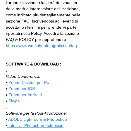
l'organizzazzione rilascerà dei voucher 
della metà o intero valore dell'iscrizione, 
come indicato più dettagliatamente nella 
sezione FAQ. Iscrivendosi agli eventi si 
accettano i termini per prendervi parte 
riportati nella Policy. Accedi alla sezione 
FAQ & POLICY per approfondire 
https://www.workshopfotografici.eu/faq
.
.
SOFTWARE & DOWNLOAD :
.
Video Conferenza:
▪️ 
Zoom Desktop per Pc
▪️ 
Zoom per IOS
▪️ 
Zoom per Android
▪️ 
Skype
.
Software per la Post-Produzione:
▪️ 
ADOBE Lightroom & Photoshop
▪️
 Intuitiv - Photoshop Extension