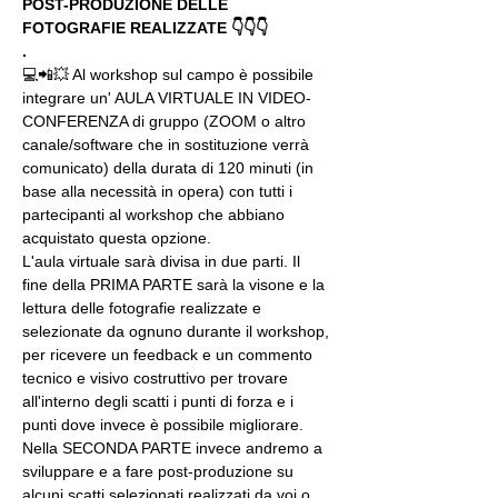
POST-PRODUZIONE DELLE 
FOTOGRAFIE REALIZZATE 👇👇👇
.
💻📲💥 Al workshop sul campo è possibile 
integrare un' AULA VIRTUALE IN VIDEO-
CONFERENZA di gruppo (ZOOM o altro 
canale/software che in sostituzione verrà 
comunicato) della durata di 120 minuti (in 
base alla necessità in opera) con tutti i 
partecipanti al workshop che abbiano 
acquistato questa opzione.
L'aula virtuale sarà divisa in due parti. Il 
fine della PRIMA PARTE sarà la visone e la 
lettura delle fotografie realizzate e 
selezionate da ognuno durante il workshop, 
per ricevere un feedback e un commento 
tecnico e visivo costruttivo per trovare 
all'interno degli scatti i punti di forza e i 
punti dove invece è possibile migliorare. 
Nella SECONDA PARTE invece andremo a 
sviluppare e a fare post-produzione su 
alcuni scatti selezionati realizzati da voi o 