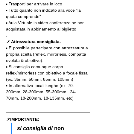
▪️ Trasporti per arrivare in loco
▪️ Tutto quanto non indicato alla voce "la 
quota comprende"
▪️ Aula Virtuale in video conferenza se non 
acquistata in abbinamento al biglietto
.
📌 Attrezzatura consigliata:
▪️ E’ possibile partecipare con attrezzatura a 
propria scelta (reflex, mirrorless, compatta 
evoluta & obiettivo).
▪️ Si consiglia comunque corpo 
reflex/mirrorless con obiettivo a focale fissa 
(ex. 35mm, 50mm, 85mm, 105mm)
▪️ In alternativa focali lunghe (ex. 70-
200mm, 28-300mm, 55-300mm,  24-
70mm, 18-200mm, 18-135mm, etc)
📌IMPORTANTE: 
si consiglia di 
non 