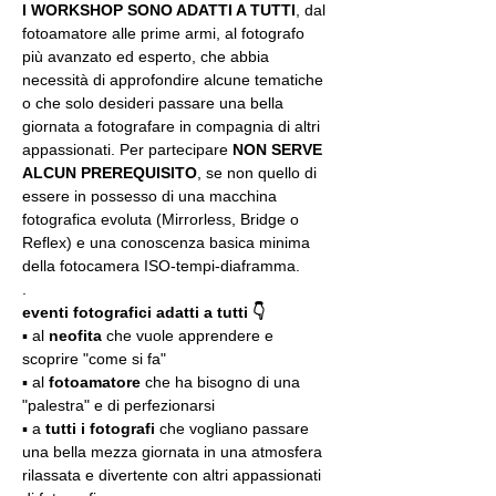
I WORKSHOP SONO ADATTI A TUTTI
, dal 
fotoamatore alle prime armi, al fotografo 
più avanzato ed esperto, che abbia 
necessità di approfondire alcune tematiche 
o che solo desideri passare una bella 
giornata a fotografare in compagnia di altri 
appassionati. Per partecipare 
NON SERVE 
ALCUN PREREQUISITO
, se non quello di 
essere in possesso di una macchina 
fotografica evoluta (Mirrorless, Bridge o 
Reflex) e una conoscenza basica minima 
della fotocamera ISO-tempi-diaframma.
.
eventi fotografici adatti a tutti 👇
▪️ al 
neofita
 che vuole apprendere e 
scoprire "come si fa"
▪️ al 
fotoamatore
 che ha bisogno di una 
"palestra" e di perfezionarsi
▪️ a 
tutti i fotografi
 che vogliano passare 
una bella mezza giornata in una atmosfera 
rilassata e divertente con altri appassionati 