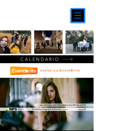
CALENDARIO
anche su EventBrite