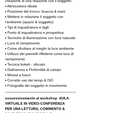
creazione di una relazione con il soggetto
▪️ Attrezzatura ideale
▪️ Posizione del tronco, braccia & mani
▪️ Mettere in relazione il soggetto con 
l’ambiente (spazio & soggetto)
▪️ Tipi di inquadrature e tagli
▪️ Punto di inquadratura e prospettiva
▪️ Tecniche di illuminazione con luce naturale
▪️ Luce di riempimento
▪️ Come sfruttare al meglio la luce ambiente
▪️ Utilizzo dei pannelli riflettenti come luce di 
riempimento
▪️ Tecnica bokeh - sfocato
▪️ Diaframma e Profondità di campo
▪️ Messa a fuoco
▪️ Corretto uso dei tempi & ISO
▪️ Fotografia del soggetto in movimento
successivamente al workshop  AULA 
VIRTUALE IN VIDEO-CONFERENZA
PER UNA LETTURA, COMMENTO & 