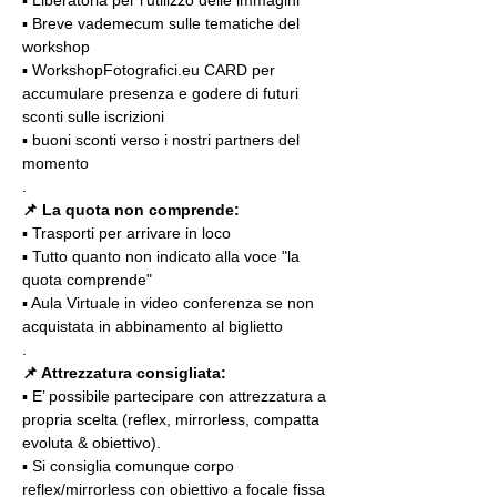
▪️ Breve vademecum sulle tematiche del 
workshop
▪️ WorkshopFotografici.eu CARD per 
accumulare presenza e godere di futuri 
sconti sulle iscrizioni
▪️ buoni sconti verso i nostri partners del 
momento
.
📌
La quota non comprende:
▪️ Trasporti per arrivare in loco
▪️ Tutto quanto non indicato alla voce "la 
quota comprende"
▪️ Aula Virtuale in video conferenza se non 
acquistata in abbinamento al biglietto
.
📌 Attrezzatura consigliata:
▪️ E’ possibile partecipare con attrezzatura a 
propria scelta (reflex, mirrorless, compatta 
evoluta & obiettivo).
▪️ Si consiglia comunque corpo 
reflex/mirrorless con obiettivo a focale fissa 