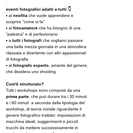
.
eventi fotografici adatti a tutti 👇
▪️ al 
neofita
 che vuole apprendere e 
scoprire "come si fa"
▪️ al 
fotoamatore
 che ha bisogno di una 
"palestra" e di perfezionarsi
▪️ a 
tutti i fotografi
 che vogliano passare 
una bella mezza giornata in una atmosfera 
rilassata e divertente con altri appassionati 
di fotografia
▪️ al 
fotografo esperto
, amante del genere, 
che desidera uno shooting
.
Com'è strutturato?
Tutti i workshops sono composti da una 
prima parte
, che può durare tra i 30 minuti 
e i 60 minuti  a seconda della tipologia del 
workshop, di teoria iniziale riguardante il 
genere fotografico trattato: impostazioni di 
macchina ideali, suggerimenti e piccoli 
trucchi da mettere successivamente in 