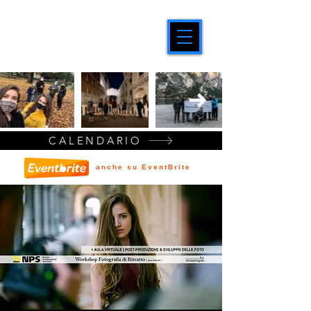
CALENDARIO
anche su EventBrite