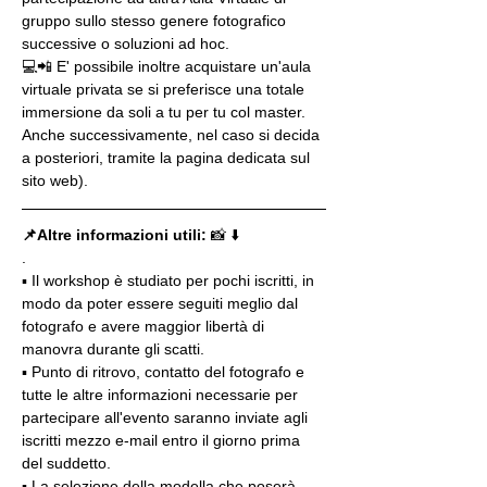
gruppo sullo stesso genere fotografico 
successive o soluzioni ad hoc.
💻📲 E' possibile inoltre acquistare un'aula 
virtuale privata se si preferisce una totale 
immersione da soli a tu per tu col master. 
Anche successivamente, nel caso si decida 
a posteriori, tramite la pagina dedicata sul 
sito web).
📌Altre informazioni utili: 
📸 ⬇️
.
▪️ Il workshop è studiato per pochi iscritti, in 
modo da poter essere seguiti meglio dal 
fotografo e avere maggior libertà di 
manovra durante gli scatti.
▪️ Punto di ritrovo, contatto del fotografo e 
tutte le altre informazioni necessarie per 
partecipare all'evento saranno inviate agli 
iscritti mezzo e-mail entro il giorno prima 
del suddetto.
▪️ La selezione della modella che poserà 