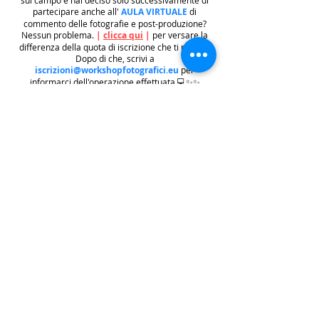
partecipare anche all'
AULA VIRTUALE
di
commento delle fotografie e post-produzione?
Nessun problema.
|
clicca qui
|
per versare la
differenza della quota di iscrizione che ti manca.
Dopo di che, scrivi a
iscrizioni@workshopfotografici.eu
per
informarci dell'operazione effettuata 💻✨✨
METODO ISCRIZIONE
👉
Se riscontri difficoltà con il pagamento
dell'iscrizione mediante carta di credito/paypal
potrai iscriverti tramite altri metodi di pagamento
come
BONIFICO BACARIO
(
contattaci per
ricevere gli estremi bancari)
o REVOLUT
|
CLICCA
QUI
| ricordati in questo caso di contattarci in
seguito per lasciarci i tuoi recapiti per mandarti le
informazioni e il biglietto dell'evento e di
contattarci per e-mail per indicarci i tuoi dati
personali per l'emissione della regolare fattura
(nome cognome, indirizzo di residenza con cap e
codice fiscale).
.
.
.
leggi:
info costi
: La quota di iscrizione è comprensiva di