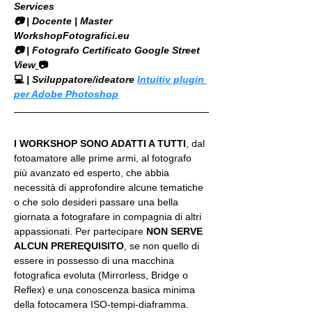
Services
​📷 | Docente | Master 
WorkshopFotografici.eu
📷 | Fotografo Certificato Google Street 
View
📷
💻
 | Sviluppatore/ideatore 
Intuitiv plugin 
per Adobe Photoshop
I WORKSHOP SONO ADATTI A TUTTI
, dal 
fotoamatore alle prime armi, al fotografo 
più avanzato ed esperto, che abbia 
necessità di approfondire alcune tematiche 
o che solo desideri passare una bella 
giornata a fotografare in compagnia di altri 
appassionati. Per partecipare 
NON SERVE 
ALCUN PREREQUISITO
, se non quello di 
essere in possesso di una macchina 
fotografica evoluta (Mirrorless, Bridge o 
Reflex) e una conoscenza basica minima 
della fotocamera ISO-tempi-diaframma.