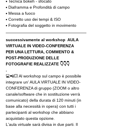
▪️ Tecnica bokeh - sfocato
▪️ Diaframma e Profondità di campo
▪️ Messa a fuoco
▪️ Corretto uso dei tempi & ISO
▪️ Fotografia del soggetto in movimento
successivamente al workshop  AULA 
VIRTUALE IN VIDEO-CONFERENZA
PER UNA LETTURA, COMMENTO & 
POST-PRODUZIONE DELLE 
FOTOGRAFIE REALIZZATE 👇👇👇
.
💻📲💥 Al workshop sul campo è possibile 
integrare un' AULA VIRTUALE IN VIDEO-
CONFERENZA di gruppo (ZOOM o altro 
canale/software che in sostituzione verrà 
comunicato) della durata di 120 minuti (in 
base alla necessità in opera) con tutti i 
partecipanti al workshop che abbiano 
acquistato questa opzione.
L'aula virtuale sarà divisa in due parti. Il 