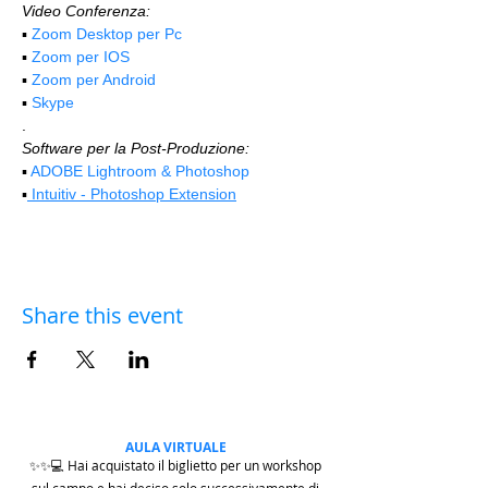
Video Conferenza:
▪️ 
Zoom Desktop per Pc
▪️ 
Zoom per IOS
▪️ 
Zoom per Android
▪️ 
Skype
.
Software per la Post-Produzione:
▪️ 
ADOBE Lightroom & Photoshop
▪️
 Intuitiv - Photoshop Extension
Share this event
AULA VIRTUALE
✨✨💻 Hai acquistato il biglietto per un workshop
sul campo e hai deciso solo successivamente di