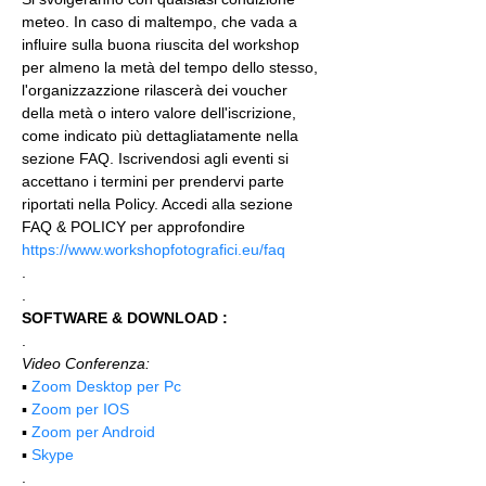
meteo. In caso di maltempo, che vada a 
influire sulla buona riuscita del workshop 
per almeno la metà del tempo dello stesso, 
l'organizzazzione rilascerà dei voucher 
della metà o intero valore dell'iscrizione, 
come indicato più dettagliatamente nella 
sezione FAQ. Iscrivendosi agli eventi si 
accettano i termini per prendervi parte 
riportati nella Policy. Accedi alla sezione 
FAQ & POLICY per approfondire 
https://www.workshopfotografici.eu/faq
.
.
SOFTWARE & DOWNLOAD :
.
Video Conferenza:
▪️ 
Zoom Desktop per Pc
▪️ 
Zoom per IOS
▪️ 
Zoom per Android
▪️ 
Skype
.