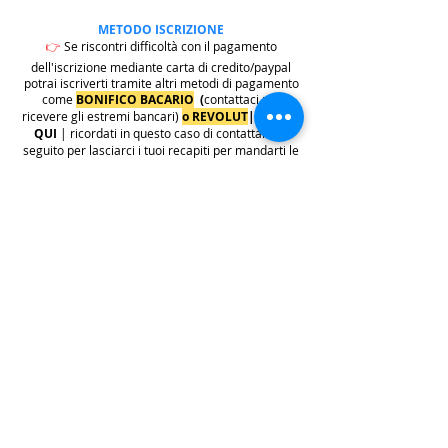
METODO ISCRIZIONE
👉
Se riscontri difficoltà con il pagamento
dell'iscrizione mediante carta di credito/paypal
potrai iscriverti tramite altri metodi di pagamento
come
BONIFICO BACARIO
(
contattaci per
ricevere gli estremi bancari)
o REVOLUT
|
CLICCA
QUI
| ricordati in questo caso di contattarci in
seguito per lasciarci i tuoi recapiti per mandarti le
informazioni e il biglietto dell'evento e di
contattarci per e-mail per indicarci i tuoi dati
personali per l'emissione della regolare fattura
(nome cognome, indirizzo di residenza con cap e
codice fiscale).
.
.
.
leggi:
info costi
: La quota di iscrizione è comprensiva di
tasse, rivalsa INPS 4% & bollo su fattura (dove
previsto) sono anche comprese nella quota le
commissioni del provider di pagamento (Stripe o
Paypal).
👉
S
ono invece escluse dalla quota di iscrizione
e aggiunte al prezzo finale del biglietto le
commissioni di servizio sui biglietti "Wix