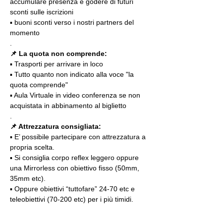
accumulare presenza e godere di futuri 
sconti sulle iscrizioni
▪️ buoni sconti verso i nostri partners del 
momento
.
📌 La quota non comprende:
▪️ Trasporti per arrivare in loco
▪️ Tutto quanto non indicato alla voce "la 
quota comprende"
▪️ Aula Virtuale in video conferenza se non 
acquistata in abbinamento al biglietto
.
📌 Attrezzatura consigliata:
▪️ E’ possibile partecipare con attrezzatura a 
propria scelta.
▪️ Si consiglia corpo reflex leggero oppure 
una Mirrorless con obiettivo fisso (50mm, 
35mm etc).
▪️ Oppure obiettivi “tuttofare” 24-70 etc e 
teleobiettivi (70-200 etc) per i più timidi.