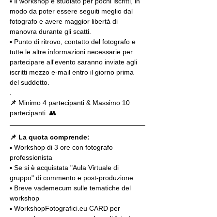
▪️ Il workshop è studiato per pochi iscritti, in 
modo da poter essere seguiti meglio dal 
fotografo e avere maggior libertà di 
manovra durante gli scatti.
▪️ Punto di ritrovo, contatto del fotografo e 
tutte le altre informazioni necessarie per 
partecipare all'evento saranno inviate agli 
iscritti mezzo e-mail entro il giorno prima 
del suddetto.
.
📌
 Minimo 4 partecipanti & Massimo 10 
partecipanti  👥
📌 La quota comprende:
▪️ Workshop di 3 ore con fotografo 
professionista
▪️ Se si è acquistata "Aula Virtuale di 
gruppo" di commento e post-produzione
▪️ Breve vademecum sulle tematiche del 
workshop
▪️ WorkshopFotografici.eu CARD per 