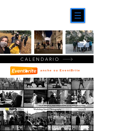
CALENDARIO
anche su EventBrite