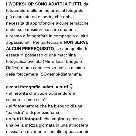
I WORKSHOP SONO ADATTI A TUTTI
, dal 
fotoamatore alle prime armi, al fotografo 
più avanzato ed esperto, che abbia 
necessità di approfondire alcune tematiche 
o che solo desideri passare una bella 
giornata a fotografare in compagnia di altri 
appassionati. Per partecipare 
NON SERVE 
ALCUN PREREQUISITO
, se non quello di 
essere in possesso di una macchina 
fotografica evoluta (Mirrorless, Bridge o 
Reflex) e una conoscenza basica minima 
della fotocamera ISO-tempi-diaframma.
.
eventi fotografici adatti a tutti 👇
▪️ al 
neofita
 che vuole apprendere e 
scoprire "come si fa"
▪️ al 
fotoamatore
 che ha bisogno di una 
"palestra" e di perfezionarsi
▪️ a 
tutti i fotografi
 che vogliano passare 
una bella mezza giornata in una atmosfera 
rilassata e divertente con altri appassionati 