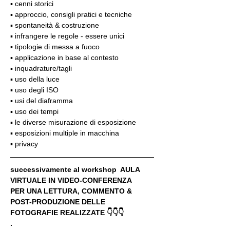
▪️ cenni storici
▪️ approccio, consigli pratici e tecniche
▪️ spontaneità & costruzione
▪️ infrangere le regole - essere unici
▪️ tipologie di messa a fuoco
▪️ applicazione in base al contesto
▪️ inquadrature/tagli
▪️ uso della luce
▪️ uso degli ISO
▪️ usi del diaframma
▪️ uso dei tempi
▪️ le diverse misurazione di esposizione
▪️ esposizioni multiple in macchina
▪️ privacy
successivamente al workshop  AULA 
VIRTUALE IN VIDEO-CONFERENZA
PER UNA LETTURA, COMMENTO & 
POST-PRODUZIONE DELLE 
FOTOGRAFIE REALIZZATE 👇👇👇
.