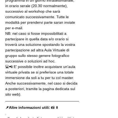
programma in un giorno infrasettimanale, 
in orario serale (20.30 normalmente), 
successivo al workshop che sarà 
comunicato successivamente. Tutte le 
modalità per prendervi parte saran inviate 
per e-mail.
NB: nel caso si fosse impossibilitati a 
partecipare in quella data e/o orario si 
troverà una soluzione spostando la vostra 
partecipazione ad altra Aula Virtuale di 
gruppo sullo stesso genere fotografico 
successive o soluzioni ad hoc.
💻📲 E' possibile inoltre acquistare un'aula 
virtuale privata se si preferisce una totale 
immersione da soli a tu per tu col master. 
Anche successivamente, nel caso si decida 
a posteriori, tramite la pagina dedicata sul 
sito web).
📌Altre informazioni utili: 
📸 ⬇️
.