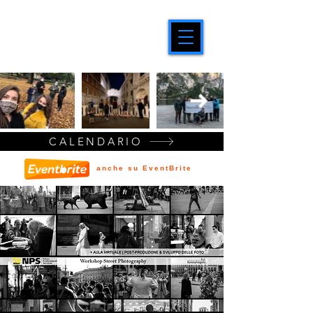
CALENDARIO
anche su EventBrite