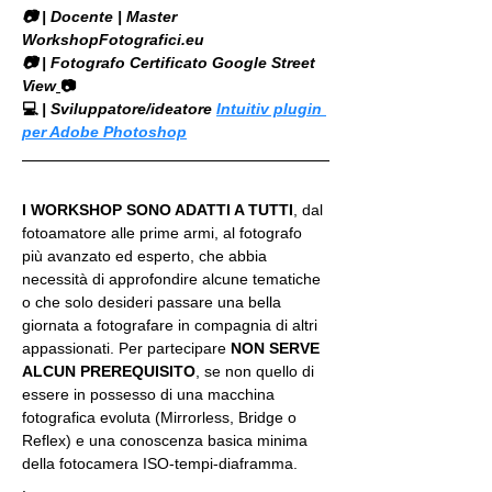
​📷 | Docente | Master 
WorkshopFotografici.eu
📷 | Fotografo Certificato Google Street 
View
📷
💻
 | Sviluppatore/ideatore 
Intuitiv plugin 
per Adobe Photoshop
I WORKSHOP SONO ADATTI A TUTTI
, dal 
fotoamatore alle prime armi, al fotografo 
più avanzato ed esperto, che abbia 
necessità di approfondire alcune tematiche 
o che solo desideri passare una bella 
giornata a fotografare in compagnia di altri 
appassionati. Per partecipare 
NON SERVE 
ALCUN PREREQUISITO
, se non quello di 
essere in possesso di una macchina 
fotografica evoluta (Mirrorless, Bridge o 
Reflex) e una conoscenza basica minima 
della fotocamera ISO-tempi-diaframma.
.