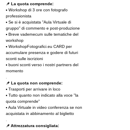
📌 La quota comprende:
▪️ Workshop di 3 ore con fotografo 
professionista
▪️ Se si è acquistata "Aula Virtuale di 
gruppo" di commento e post-produzione
▪️ Breve vademecum sulle tematiche del 
workshop
▪️ WorkshopFotografici.eu CARD per 
accumulare presenza e godere di futuri 
sconti sulle iscrizioni
▪️ buoni sconti verso i nostri partners del 
momento
.
📌 La quota non comprende:
▪️ Trasporti per arrivare in loco
▪️ Tutto quanto non indicato alla voce "la 
quota comprende"
▪️ Aula Virtuale in video conferenza se non 
acquistata in abbinamento al biglietto
.
📌 Attrezzatura consigliata: