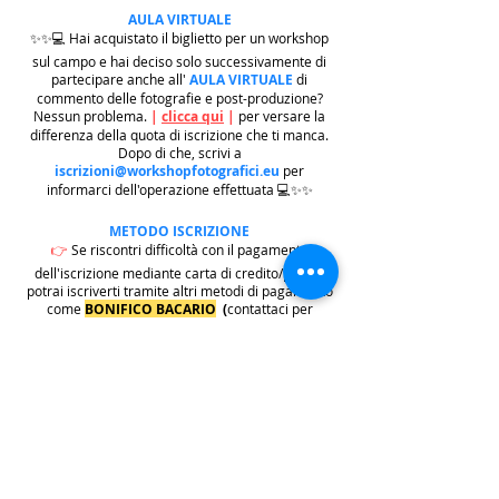
AULA VIRTUALE
✨✨💻 Hai acquistato il biglietto per un workshop
sul campo e hai deciso solo successivamente di
partecipare anche all'
AULA VIRTUALE
di
commento delle fotografie e post-produzione?
Nessun problema.
|
clicca qui
|
per versare la
differenza della quota di iscrizione che ti manca.
Dopo di che, scrivi a
iscrizioni@workshopfotografici.eu
per
informarci dell'operazione effettuata 💻✨✨
METODO ISCRIZIONE
👉
Se riscontri difficoltà con il pagamento
dell'iscrizione mediante carta di credito/paypal
potrai iscriverti tramite altri metodi di pagamento
come
BONIFICO BACARIO
(
contattaci per
ricevere gli estremi bancari)
o REVOLUT
|
CLICCA
QUI
| ricordati in questo caso di contattarci in
seguito per lasciarci i tuoi recapiti per mandarti le
informazioni e il biglietto dell'evento e di
contattarci per e-mail per indicarci i tuoi dati
personali per l'emissione della regolare fattura
(nome cognome, indirizzo di residenza con cap e
codice fiscale).
.