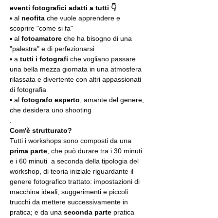
eventi fotografici adatti a tutti 👇
▪️ al 
neofita
 che vuole apprendere e 
scoprire "come si fa"
▪️ al 
fotoamatore
 che ha bisogno di una 
"palestra" e di perfezionarsi
▪️ a 
tutti i fotografi
 che vogliano passare 
una bella mezza giornata in una atmosfera 
rilassata e divertente con altri appassionati 
di fotografia
▪️ al 
fotografo esperto
, amante del genere, 
che desidera uno shooting
.
Com'è strutturato?
Tutti i workshops sono composti da una 
prima parte
, che può durare tra i 30 minuti 
e i 60 minuti  a seconda della tipologia del 
workshop, di teoria iniziale riguardante il 
genere fotografico trattato: impostazioni di 
macchina ideali, suggerimenti e piccoli 
trucchi da mettere successivamente in 
pratica; e da una 
seconda parte
 pratica 