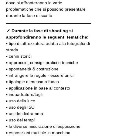
dove si affronteranno le varie 
problematiche che si possono presentare 
durante la fase di scatto.
📌 Durante la fase di shooting si 
approfondiranno le seguenti tematiche:
▪️ tipo di attrezzatura adatta alla fotografia di 
strada
▪️ cenni storici
▪️ approccio, consigli pratici e tecniche
▪️ spontaneità & costruzione
▪️ infrangere le regole - essere unici
▪️ tipologie di messa a fuoco
▪️ applicazione in base al contesto
▪️ inquadrature/tagli
▪️ uso della luce
▪️ uso degli ISO
▪️ usi del diaframma
▪️ uso dei tempi
▪️ le diverse misurazione di esposizione
▪️ esposizioni multiple in macchina