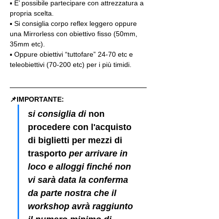
▪️ E’ possibile partecipare con attrezzatura a 
propria scelta.
▪️ Si consiglia corpo reflex leggero oppure 
una Mirrorless con obiettivo fisso (50mm, 
35mm etc).
▪️ Oppure obiettivi “tuttofare” 24-70 etc e 
teleobiettivi (70-200 etc) per i più timidi.
📌IMPORTANTE: 
si consiglia di 
non 
procedere con l'acquisto 
di biglietti per mezzi di 
trasporto
 per arrivare in 
loco e alloggi finché non 
vi sarà data la conferma 
da parte nostra che il 
workshop avrà raggiunto 