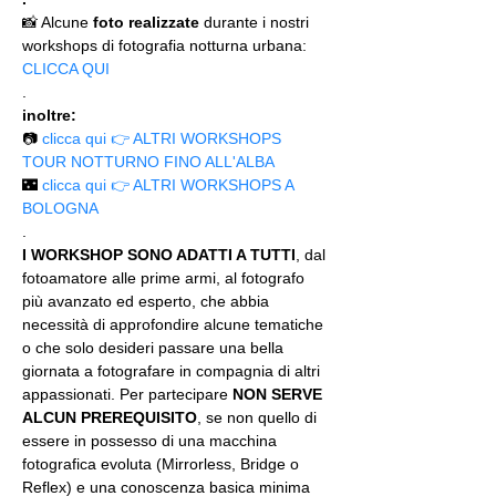
📸 Alcune 
foto realizzate
 durante i nostri 
workshops di fotografia notturna urbana: 
CLICCA QUI
.
inoltre:
📷 
clicca qui 👉 ALTRI WORKSHOPS 
TOUR NOTTURNO FINO ALL'ALBA
🌃
 clicca qui 👉 ALTRI WORKSHOPS A 
BOLOGNA
.
I WORKSHOP SONO ADATTI A TUTTI
, dal 
fotoamatore alle prime armi, al fotografo 
più avanzato ed esperto, che abbia 
necessità di approfondire alcune tematiche 
o che solo desideri passare una bella 
giornata a fotografare in compagnia di altri 
appassionati. Per partecipare 
NON SERVE 
ALCUN PREREQUISITO
, se non quello di 
essere in possesso di una macchina 
fotografica evoluta (Mirrorless, Bridge o 
Reflex) e una conoscenza basica minima 