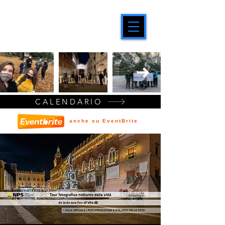
CALENDARIO
anche su EventBrite