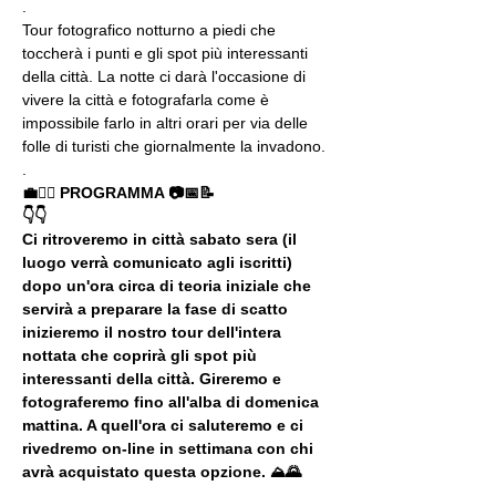
.
Tour fotografico notturno a piedi che 
toccherà i punti e gli spot più interessanti 
della città. La notte ci darà l'occasione di 
vivere la città e fotografarla come è 
impossibile farlo in altri orari per via delle 
folle di turisti che giornalmente la invadono.
.
💼🚶‍♂️ PROGRAMMA 📷📅📝
👇👇
Ci ritroveremo in città sabato sera (il 
luogo verrà comunicato agli iscritti) 
dopo un'ora circa di teoria iniziale che 
servirà a preparare la fase di scatto 
inizieremo il nostro tour dell'intera 
nottata che coprirà gli spot più 
interessanti della città. Gireremo e 
fotograferemo fino all'alba di domenica 
mattina. A quell'ora ci saluteremo e ci 
rivedremo on-line in settimana con chi 
avrà acquistato questa opzione. ⛰🌄
.