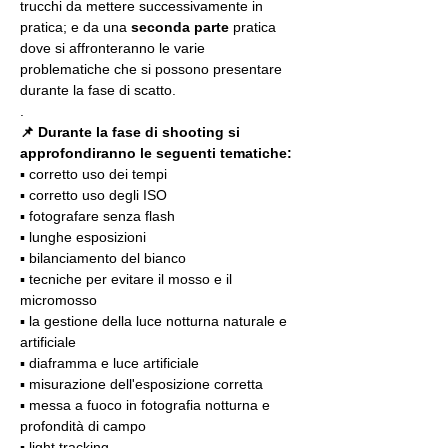
trucchi da mettere successivamente in 
pratica; e da una 
seconda parte
 pratica 
dove si affronteranno le varie 
problematiche che si possono presentare 
durante la fase di scatto.
.
📌 Durante la fase di shooting si 
approfondiranno le seguenti tematiche:
▪️ corretto uso dei tempi
▪️ corretto uso degli ISO
▪️ fotografare senza flash
▪️ lunghe esposizioni
▪️ bilanciamento del bianco
▪️ tecniche per evitare il mosso e il 
micromosso
▪️ la gestione della luce notturna naturale e 
artificiale
▪️ diaframma e luce artificiale
▪️ misurazione dell'esposizione corretta
▪️ messa a fuoco in fotografia notturna e 
profondità di campo
▪️ light tracking