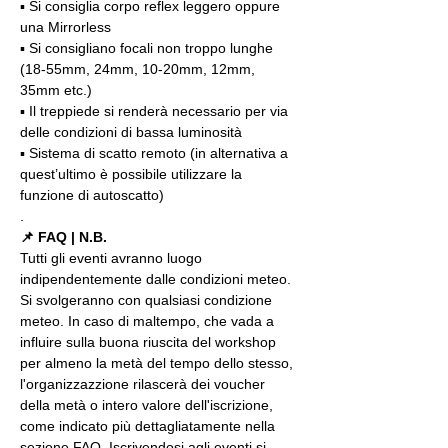
▪️ Si consiglia corpo reflex leggero oppure 
una Mirrorless
▪️ Si consigliano focali non troppo lunghe 
(18-55mm, 24mm, 10-20mm, 12mm, 
35mm etc.)
▪️ Il treppiede si renderà necessario per via 
delle condizioni di bassa luminosità
▪️ Sistema di scatto remoto (in alternativa a 
quest’ultimo è possibile utilizzare la 
funzione di autoscatto)
.
📌 FAQ | N.B.
Tutti gli eventi avranno luogo 
indipendentemente dalle condizioni meteo. 
Si svolgeranno con qualsiasi condizione 
meteo. In caso di maltempo, che vada a 
influire sulla buona riuscita del workshop 
per almeno la metà del tempo dello stesso, 
l'organizzazzione rilascerà dei voucher 
della metà o intero valore dell'iscrizione, 
come indicato più dettagliatamente nella 
sezione FAQ. Iscrivendosi agli eventi si 