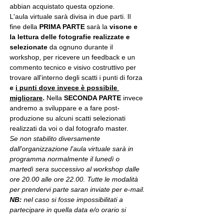
abbian acquistato questa opzione.
L'aula virtuale sarà divisa in due parti. Il 
fine della 
PRIMA PARTE 
sarà la 
visone e 
la lettura delle fotografie realizzate
e 
selezionate
 da ognuno durante il 
workshop, per ricevere un feedback e un 
commento tecnico e visivo costruttivo per 
trovare all'interno degli scatti i punti di forza 
e 
i punti dove invece è possibile 
migliorare
. 
Nella 
SECONDA PARTE 
invece 
andremo a sviluppare e a fare post-
produzione su alcuni scatti selezionati 
realizzati da voi o dal fotografo master.
Se non stabilito diversamente 
dall'organizzazione l'aula virtuale sarà in 
programma normalmente il lunedì o 
martedì sera successivo al workshop dalle 
ore 20.00 alle ore 22.00. Tutte le modalità 
per prendervi parte saran inviate per e-mail.
NB:
 nel caso si fosse impossibilitati a 
partecipare in quella data e/o orario si 