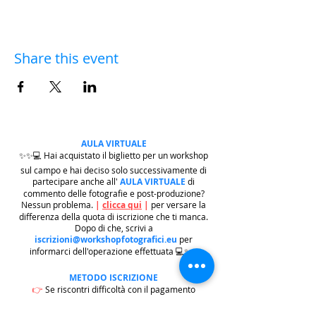
Share this event
AULA VIRTUALE
✨✨💻 Hai acquistato il biglietto per un workshop
sul campo e hai deciso solo successivamente di
partecipare anche all'
AULA VIRTUALE
di
commento delle fotografie e post-produzione?
Nessun problema.
|
clicca qui
|
per versare la
differenza della quota di iscrizione che ti manca.
Dopo di che, scrivi a
iscrizioni@workshopfotografici.eu
per
informarci dell'operazione effettuata 💻✨✨
METODO ISCRIZIONE
👉
Se riscontri difficoltà con il pagamento
dell'iscrizione mediante carta di credito/paypal
potrai iscriverti tramite altri metodi di pagamento