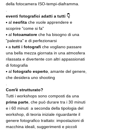
della fotocamera ISO-tempi-diaframma.
.
eventi fotografici adatti a tutti 👇
▪️ al 
neofita
 che vuole apprendere e 
scoprire "come si fa"
▪️ al 
fotoamatore
 che ha bisogno di una 
"palestra" e di perfezionarsi
▪️ a 
tutti i fotografi
 che vogliano passare 
una bella mezza giornata in una atmosfera 
rilassata e divertente con altri appassionati 
di fotografia
▪️ al 
fotografo esperto
, amante del genere, 
che desidera uno shooting
.
Com'è strutturato?
Tutti i workshops sono composti da una 
prima parte
, che può durare tra i 30 minuti 
e i 60 minuti  a seconda della tipologia del 
workshop, di teoria iniziale riguardante il 
genere fotografico trattato: impostazioni di 
macchina ideali, suggerimenti e piccoli 