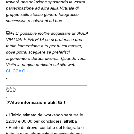
troverà una soluzione spostando la vostra 
partecipazione ad altra Aula Virtuale di 
gruppo sullo stesso genere fotografico 
successive o soluzioni ad hoc.
.
💻📲 
E' possibile inoltre acquistare un'AULA 
VIRTUALE PRIVATA se si preferisce una 
totale immersione a tu per tu col master, 
dove potrai scegliere se preferisci 
argomento e durata diversa. Quando vuoi. 
Visita la pagina dedicata sul sito web 
CLICCA QUI
.
__________________________________
👆👆👆
.
📌Altre informazioni utili: 
📸 ⬇️
.
▪️ L'inizio stimato del workshop sarà tra le 
22.30 e 00.00 per concludersi all'alba
▪️ Punto di ritrovo, contatto del fotografo e 
tutte le altre informazioni necessarie per 