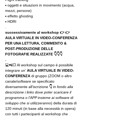
▪️ oggetti e situazioni in movimento (acqua, 
mezzi, persone)
▪️ effetto ghosting
▪️ HDRI
.
successivamente al workshop 👉 👉 
AULA VIRTUALE IN VIDEO-CONFERENZA
PER UNA LETTURA, COMMENTO & 
POST-PRODUZIONE DELLE 
FOTOGRAFIE REALIZZATE 👇👇👇
.
💻📲💥 Al workshop sul campo è possibile 
integrare un' 
AULA VIRTUALE IN VIDEO-
CONFERENZA
 di gruppo (ZOOM o altro 
canale/software se specificato 
diversamente all'iscrizione 
👇
in fondo alla 
descrizione i links dove poter scaricare il 
programma o l'APP insieme ai software di 
sviluppo che si utilizzeranno
) della durata di 
120 minuti (in base alla necessità in opera) 
con tutti i partecipanti al workshop che 