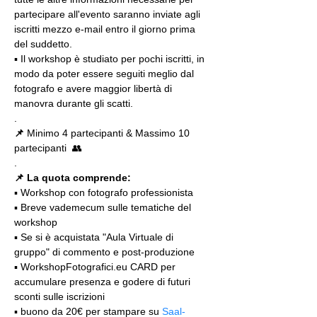
partecipare all'evento saranno inviate agli 
iscritti mezzo e-mail entro il giorno prima 
del suddetto.
▪️ Il workshop è studiato per pochi iscritti, in 
modo da poter essere seguiti meglio dal 
fotografo e avere maggior libertà di 
manovra durante gli scatti.
.
📌
 Minimo 4 partecipanti & Massimo 10 
partecipanti  👥
.
📌 La quota comprende:
▪️ Workshop con fotografo professionista
▪️ Breve vademecum sulle tematiche del 
workshop
▪️ Se si è acquistata "Aula Virtuale di 
gruppo" di commento e post-produzione
▪️ WorkshopFotografici.eu CARD per 
accumulare presenza e godere di futuri 
sconti sulle iscrizioni
▪️ buono da 20€ per stampare su 
Saal-