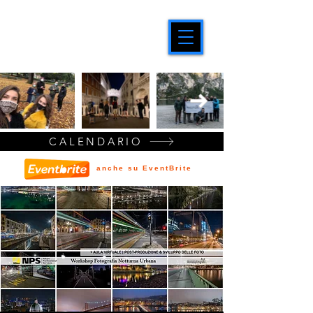
CALENDARIO
anche su EventBrite