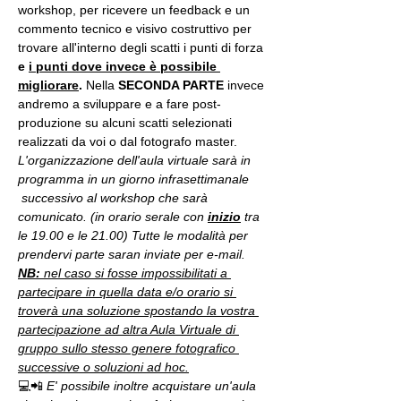
workshop, per ricevere un feedback e un 
commento tecnico e visivo costruttivo per 
trovare all'interno degli scatti i punti di forza 
e 
i punti dove invece è possibile 
migliorare
. 
Nella 
SECONDA PARTE 
invece 
andremo a sviluppare e a fare post-
produzione su alcuni scatti selezionati 
realizzati da voi o dal fotografo master.
L'organizzazione dell'aula virtuale sarà in 
programma in un giorno infrasettimanale 
 successivo al workshop che sarà 
comunicato. (in orario serale con 
inizio
 tra 
le 19.00 e le 21.00) Tutte le modalità per 
prendervi parte saran inviate per e-mail.
NB:
 nel caso si fosse impossibilitati a 
partecipare in quella data e/o orario si 
troverà una soluzione spostando la vostra 
partecipazione ad altra Aula Virtuale di 
gruppo sullo stesso genere fotografico 
successive o soluzioni ad hoc.
💻📲 
E' possibile inoltre acquistare un'aula 