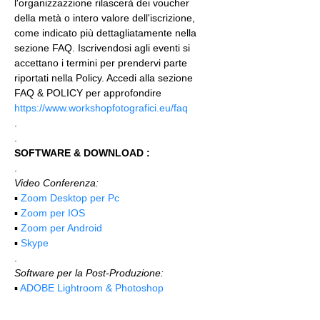
l'organizzazzione rilascerà dei voucher 
della metà o intero valore dell'iscrizione, 
come indicato più dettagliatamente nella 
sezione FAQ. Iscrivendosi agli eventi si 
accettano i termini per prendervi parte 
riportati nella Policy. Accedi alla sezione 
FAQ & POLICY per approfondire 
https://www.workshopfotografici.eu/faq
.
.
SOFTWARE & DOWNLOAD :
.
Video Conferenza:
▪️ 
Zoom Desktop per Pc
▪️ 
Zoom per IOS
▪️ 
Zoom per Android
▪️ 
Skype
.
Software per la Post-Produzione:
▪️ 
ADOBE Lightroom & Photoshop