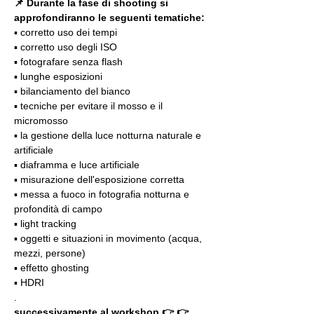
📌 Durante la fase di shooting si 
approfondiranno le seguenti tematiche:
▪️ corretto uso dei tempi
▪️ corretto uso degli ISO
▪️ fotografare senza flash
▪️ lunghe esposizioni
▪️ bilanciamento del bianco
▪️ tecniche per evitare il mosso e il 
micromosso
▪️ la gestione della luce notturna naturale e 
artificiale
▪️ diaframma e luce artificiale
▪️ misurazione dell'esposizione corretta
▪️ messa a fuoco in fotografia notturna e 
profondità di campo
▪️ light tracking
▪️ oggetti e situazioni in movimento (acqua, 
mezzi, persone)
▪️ effetto ghosting
▪️ HDRI
.
successivamente al workshop 👉 👉 