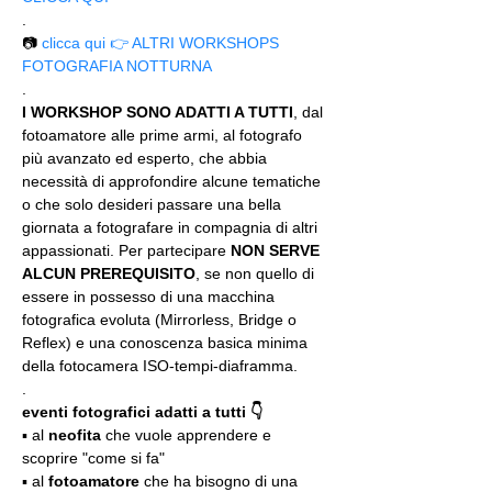
.
📷 
clicca qui 👉 ALTRI WORKSHOPS 
FOTOGRAFIA NOTTURNA
.
I WORKSHOP SONO ADATTI A TUTTI
, dal 
fotoamatore alle prime armi, al fotografo 
più avanzato ed esperto, che abbia 
necessità di approfondire alcune tematiche 
o che solo desideri passare una bella 
giornata a fotografare in compagnia di altri 
appassionati. Per partecipare 
NON SERVE 
ALCUN PREREQUISITO
, se non quello di 
essere in possesso di una macchina 
fotografica evoluta (Mirrorless, Bridge o 
Reflex) e una conoscenza basica minima 
della fotocamera ISO-tempi-diaframma.
.
eventi fotografici adatti a tutti 👇
▪️ al 
neofita
 che vuole apprendere e 
scoprire "come si fa"
▪️ al 
fotoamatore
 che ha bisogno di una 