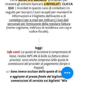
ricevere gli estremi bancari)
o REVOLUT
|
CLICCA
QUI
| ricordati in questo caso di contattarci in
seguito per lasciarci i tuoi recapiti per mandarti le
informazioni e il biglietto dell'evento e di
contattarci per e-mail per indicarci i tuoi dati
personali per l'emissione della regolare fattura
(nome cognome, indirizzo di residenza con cap e
codice fiscale).
.
.
.
leggi:
info costi
: La quota di iscrizione è comprensiva di
tasse, rivalsa INPS 4% & bollo su fattura (dove
previsto) sono anche comprese nella quota le
commissioni del provider di pagamento (Stripe o
Paypal).
👉
S
ono invece escluse dalla quota di iscrizione
e aggiunte al prezzo finale del biglietto le
commissioni di servizio sui biglietti "Wix
Payments" in vigore dal 1 ottobre 2025. Tali
commissioni imposte da Wix Events saranno a
carico del cliente e saranno aggiunte,
addebitate e fatturate separatamente da Wix
.
leggi: