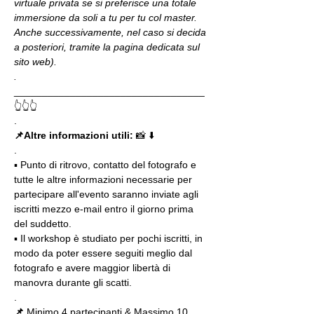
virtuale privata se si preferisce una totale 
immersione da soli a tu per tu col master. 
Anche successivamente, nel caso si decida 
a posteriori, tramite la pagina dedicata sul 
sito web).
.
__________________________________
👆👆👆
.
📌Altre informazioni utili: 
📸 ⬇️
.
▪️ Punto di ritrovo, contatto del fotografo e 
tutte le altre informazioni necessarie per 
partecipare all'evento saranno inviate agli 
iscritti mezzo e-mail entro il giorno prima 
del suddetto.
▪️ Il workshop è studiato per pochi iscritti, in 
modo da poter essere seguiti meglio dal 
fotografo e avere maggior libertà di 
manovra durante gli scatti.
.
📌
 Minimo 4 partecipanti & Massimo 10 