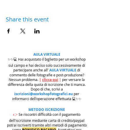
Share this event
AULA VIRTUALE
✨✨💻 Hai acquistato il biglietto per un workshop
sul campo e hai deciso solo successivamente di
partecipare anche all'
AULA VIRTUALE
di
commento delle fotografie e post-produzione?
Nessun problema.
|
clicca qui
|
per versare la
differenza della quota di iscrizione che ti manca.
Dopo di che, scrivi a
iscrizioni@workshopfotografici.eu
per
informarci dell'operazione effettuata 💻✨✨
METODO ISCRIZIONE
👉
Se riscontri difficoltà con il pagamento
dell'iscrizione mediante carta di credito/paypal
potrai iscriverti tramite altri metodi di pagamento
come
BONIFICO BACARIO
(
contattaci per