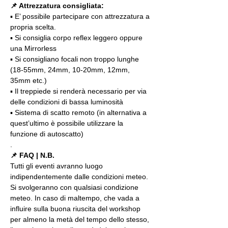
📌 Attrezzatura consigliata:
▪️ E’ possibile partecipare con attrezzatura a 
propria scelta.
▪️ Si consiglia corpo reflex leggero oppure 
una Mirrorless
▪️ Si consigliano focali non troppo lunghe 
(18-55mm, 24mm, 10-20mm, 12mm, 
35mm etc.)
▪️ Il treppiede si renderà necessario per via 
delle condizioni di bassa luminosità
▪️ Sistema di scatto remoto (in alternativa a 
quest’ultimo è possibile utilizzare la 
funzione di autoscatto)
.
📌 FAQ | N.B.
Tutti gli eventi avranno luogo 
indipendentemente dalle condizioni meteo. 
Si svolgeranno con qualsiasi condizione 
meteo. In caso di maltempo, che vada a 
influire sulla buona riuscita del workshop 
per almeno la metà del tempo dello stesso, 