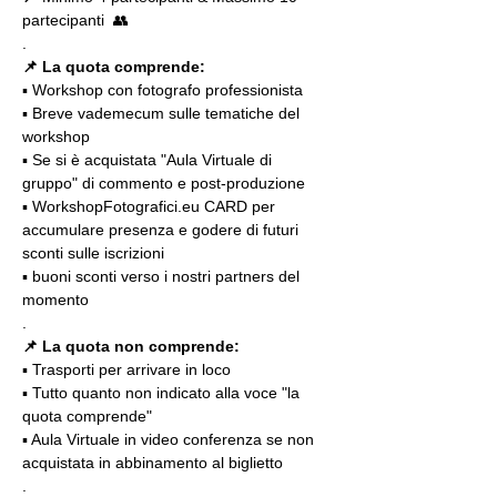
partecipanti  👥
.
📌 La quota comprende:
▪️ Workshop con fotografo professionista
▪️ Breve vademecum sulle tematiche del 
workshop
▪️ Se si è acquistata "Aula Virtuale di 
gruppo" di commento e post-produzione
▪️ WorkshopFotografici.eu CARD per 
accumulare presenza e godere di futuri 
sconti sulle iscrizioni
▪️ buoni sconti verso i nostri partners del 
momento
.
📌 La quota non comprende:
▪️ Trasporti per arrivare in loco
▪️ Tutto quanto non indicato alla voce "la 
quota comprende"
▪️ Aula Virtuale in video conferenza se non 
acquistata in abbinamento al biglietto
.