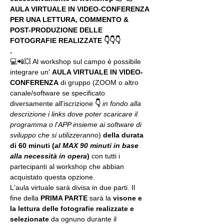
AULA VIRTUALE IN VIDEO-CONFERENZA
PER UNA LETTURA, COMMENTO & 
POST-PRODUZIONE DELLE 
FOTOGRAFIE REALIZZATE 👇👇👇
.
💻📲💥 Al workshop sul campo è possibile 
integrare un' 
AULA VIRTUALE IN VIDEO-
CONFERENZA
 di gruppo (ZOOM o altro 
canale/software se specificato 
diversamente all'iscrizione 
👇
in fondo alla 
descrizione i links dove poter scaricare il 
programma o l'APP insieme ai software di 
sviluppo che si utilizzeranno
) 
della durata 
di 60 minuti (
al MAX 90 minuti in base 
alla necessità in opera
) 
con tutti i 
partecipanti al workshop che abbian 
acquistato questa opzione.
L'aula virtuale sarà divisa in due parti. Il 
fine della 
PRIMA PARTE 
sarà la 
visone e 
la lettura delle fotografie realizzate
e 
selezionate
 da ognuno durante il 