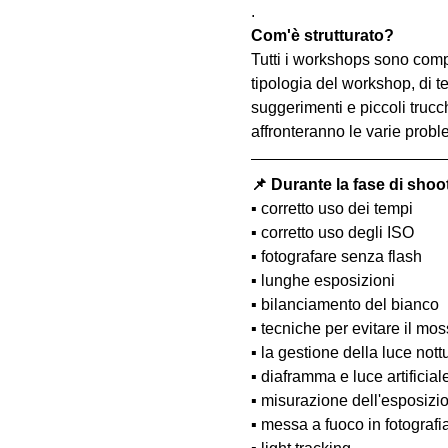
.
Com'è strutturato?
Tutti i workshops sono comp
tipologia del workshop, di te
suggerimenti e piccoli trucc
affronteranno le varie probl
📌 Durante la fase di shoo
▪️ corretto uso dei tempi
▪️ corretto uso degli ISO
▪️ fotografare senza flash
▪️ lunghe esposizioni
▪️ bilanciamento del bianco
▪️ tecniche per evitare il m
▪️ la gestione della luce nott
▪️ diaframma e luce artificial
▪️ misurazione dell'esposizi
▪️ messa a fuoco in fotograf