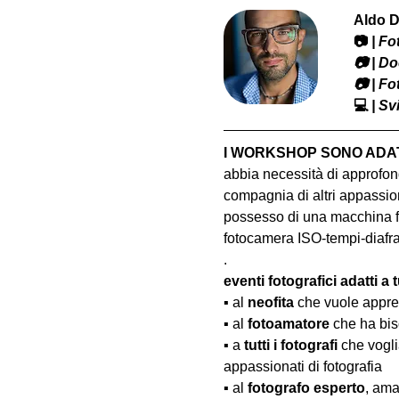
Aldo D
📷
 | F
​📷 | 
📷 | F
💻
 | S
I WORKSHOP SONO ADATT
abbia necessità di approfond
compagnia di altri appassion
possesso di una macchina fo
fotocamera ISO-tempi-diaf
.
eventi fotografici adatti a tu
▪️ al 
neofita
 che vuole appre
▪️ al 
fotoamatore
 che ha bis
▪️ a 
tutti i fotografi
 che vogl
appassionati di fotografia
▪️ al 
fotografo esperto
, ama