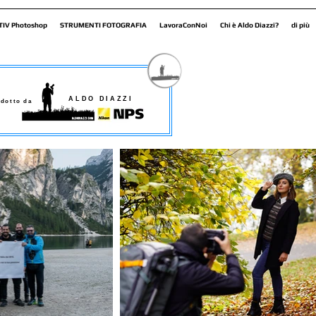
TIV Photoshop
STRUMENTI FOTOGRAFIA
LavoraConNoi
Chi è Aldo Diazzi?
di più
ALDO DIAZZI
dotto da