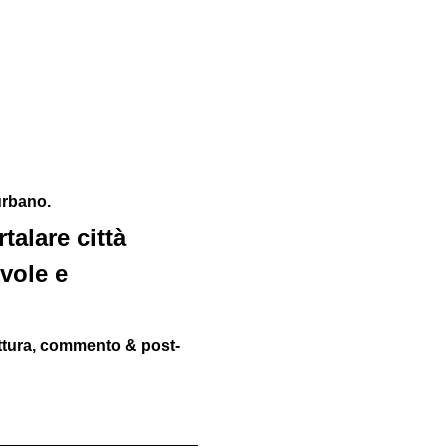
urbano. 
alare città 
vole e 
ettura, commento & post-