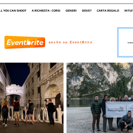
LL YOU CAN SHOOT
A RICHIESTA | CORSI
GENERI
DOVE?
CARTA REGALO
INTUI
anche su EventBrite
con