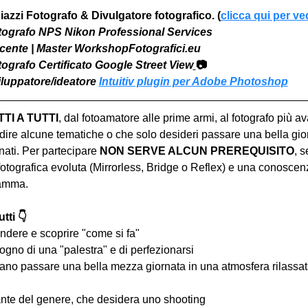
iazzi Fotografo & Divulgatore fotografico. (
clicca qui per ve
otografo NPS Nikon Professional Services
Docente | Master WorkshopFotografici.eu
otografo Certificato Google Street View
📷
viluppatore/ideatore 
Intuitiv plugin per Adobe Photoshop
I A TUTTI
, dal fotoamatore alle prime armi, al fotografo più a
ire alcune tematiche o che solo desideri passare una bella gior
ati. Per partecipare 
NON SERVE ALCUN PREREQUISITO
, s
tografica evoluta (Mirrorless, Bridge o Reflex) e una conoscen
ramma.
tti 👇
ndere e scoprire "come si fa"
ogno di una "palestra" e di perfezionarsi
iano passare una bella mezza giornata in una atmosfera rilassata 
nte del genere, che desidera uno shooting