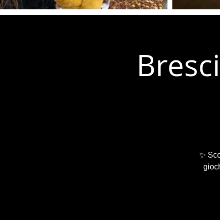
Bresci
✨ Scop
gioch