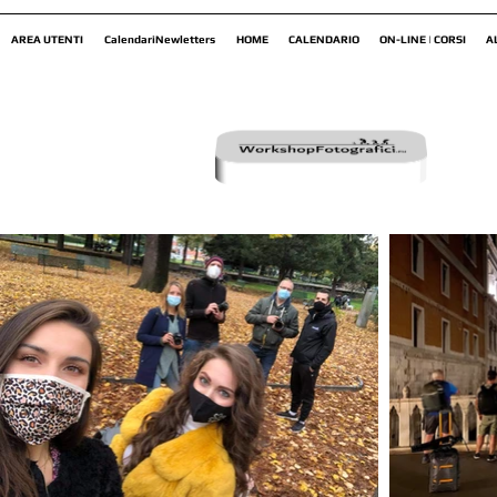
AREA UTENTI
CalendariNewletters
HOME
CALENDARIO
ON-LINE | CORSI
A