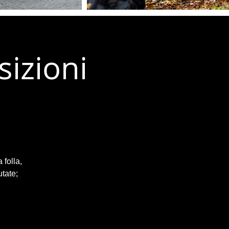
sizioni
 folla,
utate;