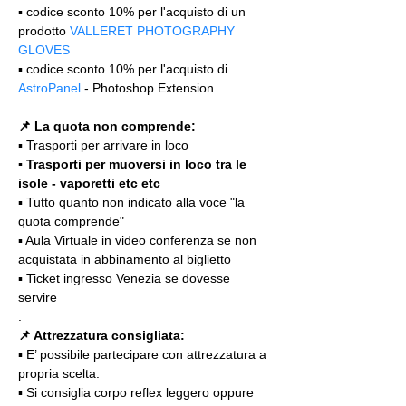
▪️ codice sconto 10% per l'acquisto di un 
prodotto 
VALLERET PHOTOGRAPHY 
GLOVES
▪️ codice sconto 10% per l'acquisto di 
AstroPanel
 - Photoshop Extension
.
📌 La quota non comprende:
▪️ Trasporti per arrivare in loco
▪️ Trasporti per muoversi in loco tra le 
isole - vaporetti etc etc
▪️ Tutto quanto non indicato alla voce "la 
quota comprende"
▪️ Aula Virtuale in video conferenza se non 
acquistata in abbinamento al biglietto
▪️ Ticket ingresso Venezia se dovesse 
servire
.
📌 Attrezzatura consigliata:
▪️ E’ possibile partecipare con attrezzatura a 
propria scelta.
▪️ Si consiglia corpo reflex leggero oppure 