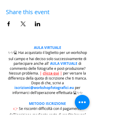
Share this event
AULA VIRTUALE
✨✨💻 Hai acquistato il biglietto per un workshop
sul campo e hai deciso solo successivamente di
partecipare anche all'
AULA VIRTUALE
di
commento delle fotografie e post-produzione?
Nessun problema.
|
clicca qui
|
per versare la
differenza della quota di iscrizione che ti manca.
Dopo di che, scrivi a
iscrizioni@workshopfotografici.eu
per
informarci dell'operazione effettuata 💻✨✨
METODO ISCRIZIONE
👉
Se riscontri difficoltà con il pagamento
dell'iscrizione mediante carta di credito/paypal
potrai iscriverti tramite altri metodi di pagamento
come
BONIFICO BACARIO
(
contattaci per
ricevere gli estremi bancari)
o REVOLUT
|
CLICCA