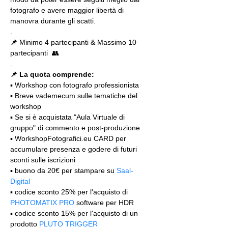
fotografo e avere maggior libertà di 
manovra durante gli scatti.
.
📌
 Minimo 4 partecipanti & Massimo 10 
partecipanti  👥
.
📌 La quota comprende:
▪️ Workshop con fotografo professionista
▪️ Breve vademecum sulle tematiche del 
workshop
▪️ Se si è acquistata "Aula Virtuale di 
gruppo" di commento e post-produzione
▪️ WorkshopFotografici.eu CARD per 
accumulare presenza e godere di futuri 
sconti sulle iscrizioni
▪️ buono da 20€ per stampare su 
Saal-
Digital
▪️ codice sconto 25% per l'acquisto di 
PHOTOMATIX PRO
 software per HDR
▪️ codice sconto 15% per l'acquisto di un 
prodotto 
PLUTO TRIGGER