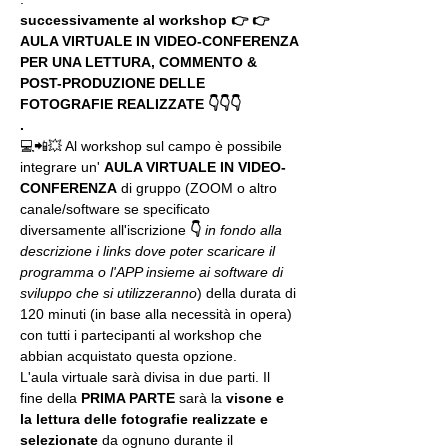
successivamente al workshop 👉 👉 
AULA VIRTUALE IN VIDEO-CONFERENZA
PER UNA LETTURA, COMMENTO & 
POST-PRODUZIONE DELLE 
FOTOGRAFIE REALIZZATE 👇👇👇
.
💻📲💥 Al workshop sul campo è possibile 
integrare un' 
AULA VIRTUALE IN VIDEO-
CONFERENZA
 di gruppo (ZOOM o altro 
canale/software se specificato 
diversamente all'iscrizione 
👇
in fondo alla 
descrizione i links dove poter scaricare il 
programma o l'APP insieme ai software di 
sviluppo che si utilizzeranno
) della durata di 
120 minuti (in base alla necessità in opera) 
con tutti i partecipanti al workshop che 
abbian acquistato questa opzione.
L'aula virtuale sarà divisa in due parti. Il 
fine della 
PRIMA PARTE 
sarà la 
visone e 
la lettura delle fotografie realizzate
e 
selezionate
 da ognuno durante il 