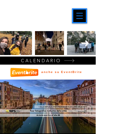
CALENDARIO
anche su EventBrite