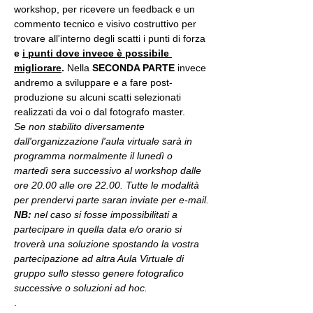
workshop, per ricevere un feedback e un 
commento tecnico e visivo costruttivo per 
trovare all'interno degli scatti i punti di forza 
e 
i punti dove invece è possibile 
migliorare
. 
Nella 
SECONDA PARTE 
invece 
andremo a sviluppare e a fare post-
produzione su alcuni scatti selezionati 
realizzati da voi o dal fotografo master.
Se non stabilito diversamente 
dall'organizzazione l'aula virtuale sarà in 
programma normalmente il lunedì o 
martedì sera successivo al workshop dalle 
ore 20.00 alle ore 22.00. Tutte le modalità 
per prendervi parte saran inviate per e-mail.
NB:
 nel caso si fosse impossibilitati a 
partecipare in quella data e/o orario si 
troverà una soluzione spostando la vostra 
partecipazione ad altra Aula Virtuale di 
gruppo sullo stesso genere fotografico 
successive o soluzioni ad hoc.
.