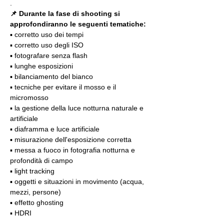
.
📌 Durante la fase di shooting si 
approfondiranno le seguenti tematiche:
▪️ corretto uso dei tempi
▪️ corretto uso degli ISO
▪️ fotografare senza flash
▪️ lunghe esposizioni
▪️ bilanciamento del bianco
▪️ tecniche per evitare il mosso e il 
micromosso
▪️ la gestione della luce notturna naturale e 
artificiale
▪️ diaframma e luce artificiale
▪️ misurazione dell'esposizione corretta
▪️ messa a fuoco in fotografia notturna e 
profondità di campo
▪️ light tracking
▪️ oggetti e situazioni in movimento (acqua, 
mezzi, persone)
▪️ effetto ghosting
▪️ HDRI
.