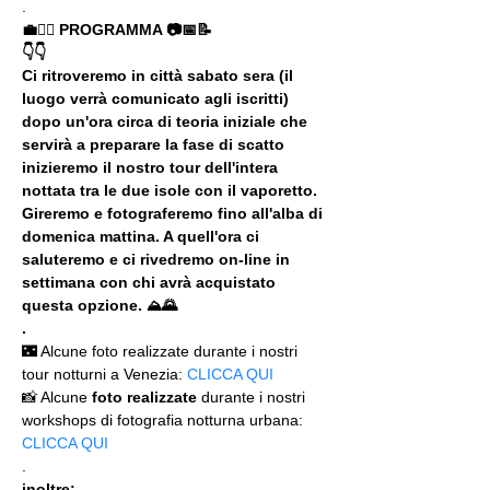
.
💼🚶‍♂️ PROGRAMMA 📷📅📝
👇👇
Ci ritroveremo in città sabato sera (il 
luogo verrà comunicato agli iscritti) 
dopo un'ora circa di teoria iniziale che 
servirà a preparare la fase di scatto 
inizieremo il nostro tour dell'intera 
nottata tra le due isole con il vaporetto. 
Gireremo e fotograferemo fino all'alba di 
domenica mattina. A quell'ora ci 
saluteremo e ci rivedremo on-line in 
settimana con chi avrà acquistato 
questa opzione. ⛰🌄
.
🌃 Alcune foto realizzate durante i nostri 
tour notturni a Venezia: 
CLICCA QUI
📸 Alcune 
foto realizzate
 durante i nostri 
workshops di fotografia notturna urbana: 
CLICCA QUI
.
inoltre: