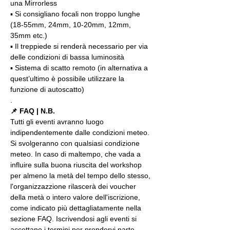
una Mirrorless
▪️ Si consigliano focali non troppo lunghe 
(18-55mm, 24mm, 10-20mm, 12mm, 
35mm etc.)
▪️ Il treppiede si renderà necessario per via 
delle condizioni di bassa luminosità
▪️ Sistema di scatto remoto (in alternativa a 
quest’ultimo è possibile utilizzare la 
funzione di autoscatto)
.
📌 FAQ | N.B.
Tutti gli eventi avranno luogo 
indipendentemente dalle condizioni meteo. 
Si svolgeranno con qualsiasi condizione 
meteo. In caso di maltempo, che vada a 
influire sulla buona riuscita del workshop 
per almeno la metà del tempo dello stesso, 
l'organizzazzione rilascerà dei voucher 
della metà o intero valore dell'iscrizione, 
come indicato più dettagliatamente nella 
sezione FAQ. Iscrivendosi agli eventi si 
accettano i termini per prendervi parte 