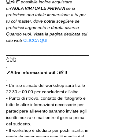
💻📲 
E' possibile inoltre acquistare 
un'
AULA VIRTUALE PRIVATA 
se si 
preferisce una totale immersione a tu per 
tu col master, dove potrai scegliere se 
preferisci argomento e durata diversa. 
Quando vuoi. Visita la pagina dedicata sul 
sito web 
CLICCA QUI
.
__________________________________
👆👆👆
.
📌Altre informazioni utili: 
📸 ⬇️
.
▪️ L'inizio stimato del workshop sarà tra le 
22.30 e 00.00 per concludersi all'alba
▪️ Punto di ritrovo, contatto del fotografo e 
tutte le altre informazioni necessarie per 
partecipare all'evento saranno inviate agli 
iscritti mezzo e-mail entro il giorno prima 
del suddetto.
▪️ Il workshop è studiato per pochi iscritti, in 
modo da poter essere seguiti meglio dal 