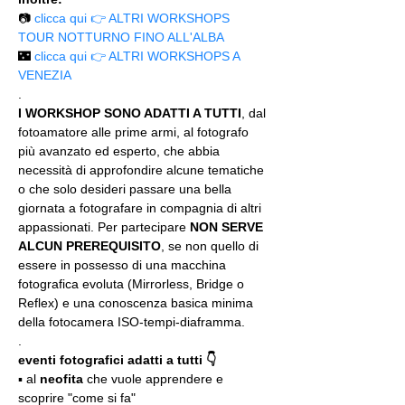
📷 
clicca qui 👉 ALTRI WORKSHOPS 
TOUR NOTTURNO FINO ALL'ALBA
🌃 
clicca qui 👉 ALTRI WORKSHOPS A 
VENEZIA
.
I WORKSHOP SONO ADATTI A TUTTI
, dal 
fotoamatore alle prime armi, al fotografo 
più avanzato ed esperto, che abbia 
necessità di approfondire alcune tematiche 
o che solo desideri passare una bella 
giornata a fotografare in compagnia di altri 
appassionati. Per partecipare 
NON SERVE 
ALCUN PREREQUISITO
, se non quello di 
essere in possesso di una macchina 
fotografica evoluta (Mirrorless, Bridge o 
Reflex) e una conoscenza basica minima 
della fotocamera ISO-tempi-diaframma.
.
eventi fotografici adatti a tutti 👇
▪️ al 
neofita
 che vuole apprendere e 
scoprire "come si fa"