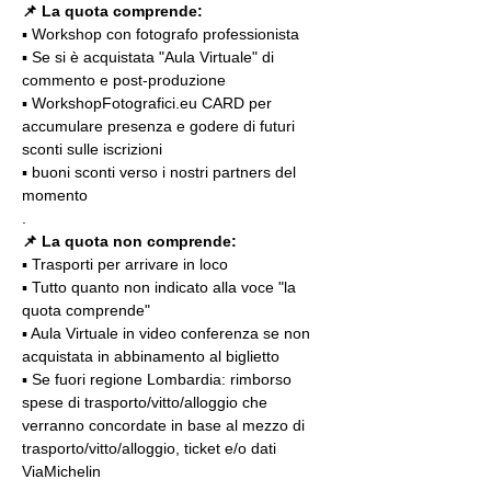
📌 La quota comprende:
▪️ Workshop con fotografo professionista
▪️ Se si è acquistata "Aula Virtuale" di 
commento e post-produzione
▪️ WorkshopFotografici.eu CARD per 
accumulare presenza e godere di futuri 
sconti sulle iscrizioni
▪️ buoni sconti verso i nostri partners del 
momento
.
📌
La quota non comprende:
▪️ Trasporti per arrivare in loco
▪️ Tutto quanto non indicato alla voce "la 
quota comprende"
▪️ Aula Virtuale in video conferenza se non 
acquistata in abbinamento al biglietto
▪️ Se fuori regione Lombardia: rimborso 
spese di trasporto/vitto/alloggio che 
verranno concordate in base al mezzo di 
trasporto/vitto/alloggio, ticket e/o dati 
ViaMichelin