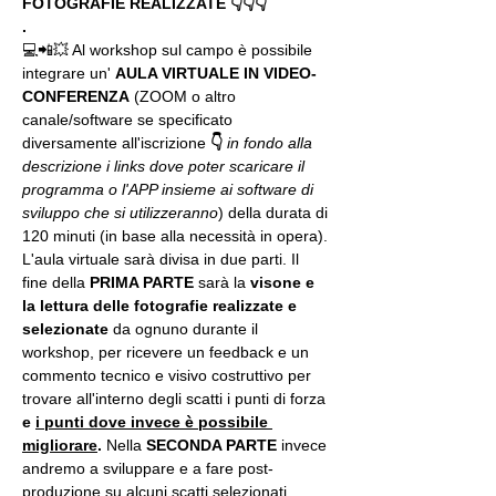
FOTOGRAFIE REALIZZATE 👇👇👇
.
💻📲💥 Al workshop sul campo è possibile 
integrare un' 
AULA VIRTUALE IN VIDEO-
CONFERENZA
 (ZOOM o altro 
canale/software se specificato 
diversamente all'iscrizione 
👇
in fondo alla 
descrizione i links dove poter scaricare il 
programma o l'APP insieme ai software di 
sviluppo che si utilizzeranno
) della durata di 
120 minuti (in base alla necessità in opera).
L'aula virtuale sarà divisa in due parti. Il 
fine della 
PRIMA PARTE 
sarà la 
visone e 
la lettura delle fotografie realizzate
e 
selezionate
 da ognuno durante il 
workshop, per ricevere un feedback e un 
commento tecnico e visivo costruttivo per 
trovare all'interno degli scatti i punti di forza 
e 
i punti dove invece è possibile 
migliorare
. 
Nella 
SECONDA PARTE 
invece 
andremo a sviluppare e a fare post-
produzione su alcuni scatti selezionati 