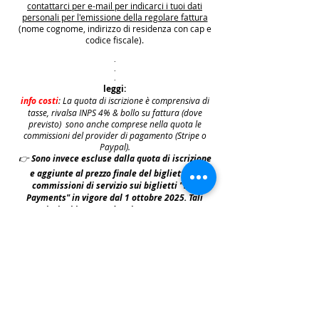
contattarci per e-mail per indicarci i tuoi dati
personali per l'emissione della regolare fattura
(nome cognome, indirizzo di residenza con cap e
codice fiscale).
.
.
.
leggi:
info costi
: La quota di iscrizione è comprensiva di
tasse, rivalsa INPS 4% & bollo su fattura (dove
previsto) sono anche comprese nella quota le
commissioni del provider di pagamento (Stripe o
Paypal).
👉
S
ono invece escluse dalla quota di iscrizione
e aggiunte al prezzo finale del biglietto le
commissioni di servizio sui biglietti "Wix
Payments" in vigore dal 1 ottobre 2025. Tali
commissioni imposte da Wix Events saranno a
carico del cliente e saranno aggiunte,
addebitate e fatturate separatamente da Wix
.
leggi:
N.B: iscrivendosi agli eventi e acquistando i
biglietti e le prevendite si accettano i termini
per prendervi parte riportati nella | Policy
|
faq & policy | clicca qui per prenderne
visione.