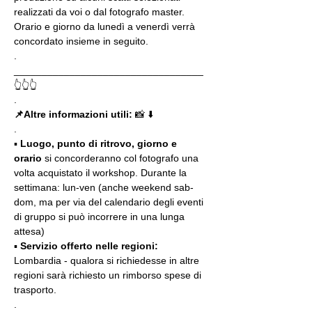
realizzati da voi o dal fotografo master. 
Orario e giorno da lunedì a venerdì verrà 
concordato insieme in seguito.
.
__________________________________
👆👆👆
.
📌Altre informazioni utili: 
📸 ⬇️
.
▪️ 
Luogo, punto di ritrovo, giorno e 
orario
 si concorderanno col fotografo una 
volta acquistato il workshop. Durante la 
settimana: lun-ven (anche weekend sab-
dom, ma per via del calendario degli eventi 
di gruppo si può incorrere in una lunga 
attesa)
▪️ 
Servizio offerto nelle regioni:
Lombardia - qualora si richiedesse in altre 
regioni sarà richiesto un rimborso spese di 
trasporto.
.