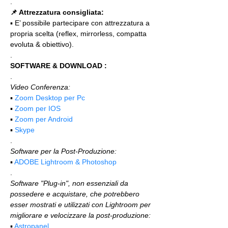
.
📌 Attrezzatura consigliata:
▪️ E’ possibile partecipare con attrezzatura a 
propria scelta (reflex, mirrorless, compatta 
evoluta & obiettivo).
.
SOFTWARE & DOWNLOAD :
.
Video Conferenza:
▪️ 
Zoom Desktop per Pc
▪️ 
Zoom per IOS
▪️ 
Zoom per Android
▪️ 
Skype
.
Software per la Post-Produzione:
▪️ 
ADOBE Lightroom & Photoshop
.
Software "Plug-in", non essenziali da 
possedere e acquistare, che potrebbero 
esser mostrati e utilizzati con Lightroom per 
migliorare e velocizzare la post-produzione:
▪️ 
Astropanel