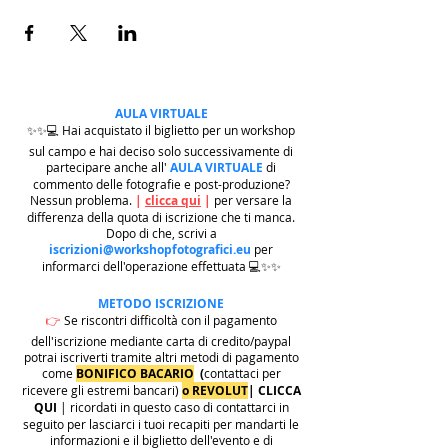
AULA VIRTUALE
✨✨💻 Hai acquistato il biglietto per un workshop
sul campo e hai deciso solo successivamente di
partecipare anche all'
AULA VIRTUALE
di
commento delle fotografie e post-produzione?
Nessun problema.
|
clicca qui
|
per versare la
differenza della quota di iscrizione che ti manca.
Dopo di che, scrivi a
iscrizioni@workshopfotografici.eu
per
informarci dell'operazione effettuata 💻✨✨
METODO ISCRIZIONE
👉
Se riscontri difficoltà con il pagamento
dell'iscrizione mediante carta di credito/paypal
potrai iscriverti tramite altri metodi di pagamento
come
BONIFICO BACARIO
(
contattaci per
ricevere gli estremi bancari)
o REVOLUT
|
CLICCA
QUI
| ricordati in questo caso di contattarci in
seguito per lasciarci i tuoi recapiti per mandarti le
informazioni e il biglietto dell'evento e di