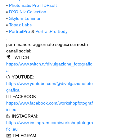
▪️ 
Photomatix Pro HDRsoft
▪️ 
DXO Nik Collection
▪️ 
Skylum Luminar
▪️ 
Topaz Labs
▪️ 
PortraitPro
 & 
PortraitPro Body
.
per rimanere aggiornato seguici sui nostri 
canali social:
🎥 TWITCH: 
https://www.twitch.tv/divulgazione_fotografic
a
📺 YOUTUBE: 
https://www.youtube.com/@divulgazionefoto
grafica
🙋‍♂️ FACEBOOK: 
https://www.facebook.com/workshopfotograf
ici.eu 
🙋 INSTAGRAM: 
https://www.instagram.com/workshopfotogra
fici.eu
✉️ TELEGRAM: 