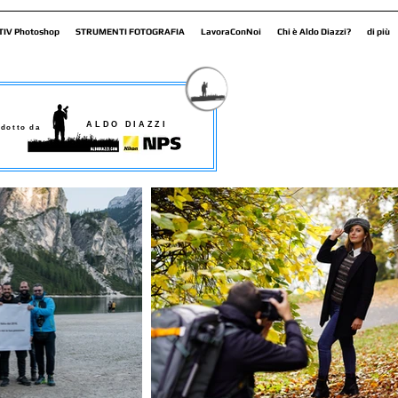
TIV Photoshop
STRUMENTI FOTOGRAFIA
LavoraConNoi
Chi è Aldo Diazzi?
di più
ALDO DIAZZI
dotto da