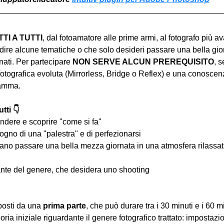
I A TUTTI
, dal fotoamatore alle prime armi, al fotografo più a
ire alcune tematiche o che solo desideri passare una bella gior
ati. Per partecipare 
NON SERVE ALCUN PREREQUISITO
, s
tografica evoluta (Mirrorless, Bridge o Reflex) e una conoscen
ramma.
tti 👇
ndere e scoprire "come si fa"
ogno di una "palestra" e di perfezionarsi
iano passare una bella mezza giornata in una atmosfera rilassata 
nte del genere, che desidera uno shooting
osti da una 
prima parte
, che può durare tra i 30 minuti e i 60 m
oria iniziale riguardante il genere fotografico trattato: impostazi