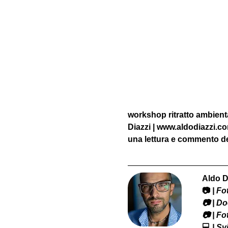
workshop ritratto ambienta
Diazzi | www.aldodiazzi.c
una lettura e commento del
Aldo D
📷
 | F
​📷 | 
📷 | F
💻
 | S