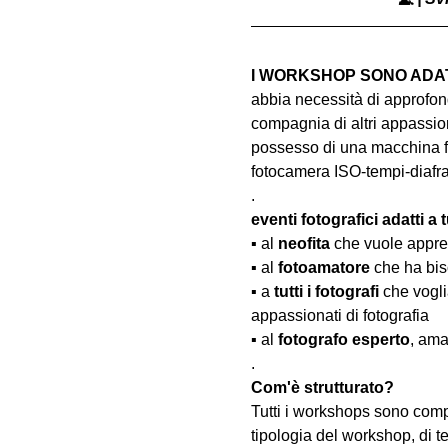
I WORKSHOP SONO ADATT
abbia necessità di approfond
compagnia di altri appassion
possesso di una macchina fo
fotocamera ISO-tempi-diaf
.
eventi fotografici adatti a tu
▪️ al 
neofita
 che vuole appre
▪️ al 
fotoamatore
 che ha bis
▪️ a 
tutti i fotografi
 che vogl
appassionati di fotografia
▪️ al 
fotografo esperto
, ama
.
Com'è strutturato?
Tutti i workshops sono comp
tipologia del workshop, di te