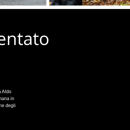
entato
a Aldo
mana in
ne degli