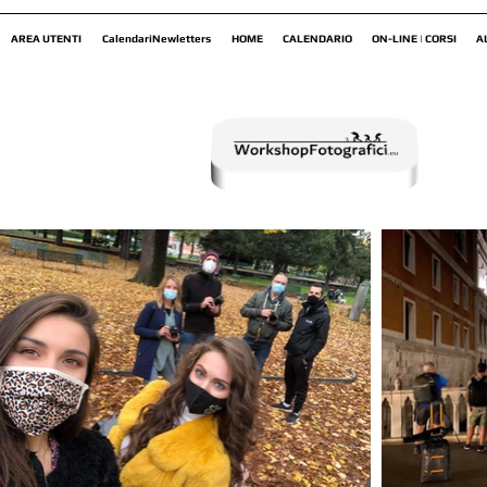
AREA UTENTI
CalendariNewletters
HOME
CALENDARIO
ON-LINE | CORSI
A