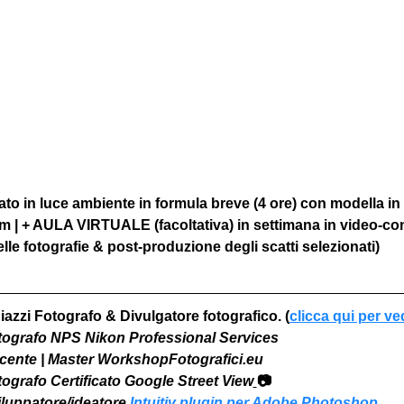
to in luce ambiente in formula breve (4 ore) con modella in
om | + AULA VIRTUALE (facoltativa) in settimana in video-co
le fotografie & post-produzione degli scatti selezionati)
iazzi Fotografo & Divulgatore fotografico. (
clicca qui per ve
otografo NPS Nikon Professional Services
Docente | Master WorkshopFotografici.eu
otografo Certificato Google Street View
📷
viluppatore/ideatore 
Intuitiv plugin per Adobe Photoshop