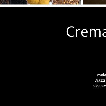
Crema
works
Diazzi
video-c