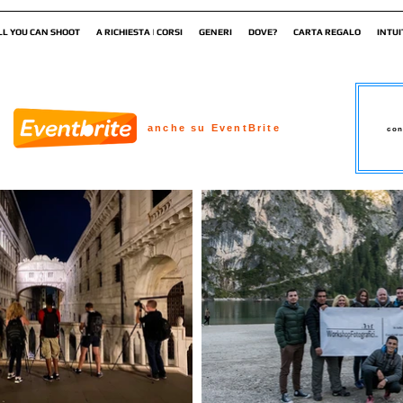
LL YOU CAN SHOOT
A RICHIESTA | CORSI
GENERI
DOVE?
CARTA REGALO
INTUI
anche su EventBrite
con