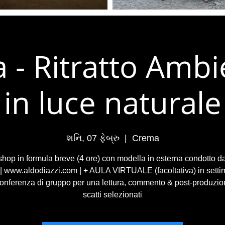
 - Ritratto Ambi
in luce naturale
શનિ, 07 ફેબ્રુ
  |  
Crema
hop in formula breve (4 ore) con modella in esterna condotto d
 | www.aldodiazzi.com | + AULA VIRTUALE (facoltativa) in setti
onferenza di gruppo per una lettura, commento & post-produzio
scatti selezionati