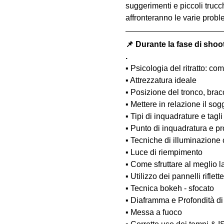
suggerimenti e piccoli trucc
affronteranno le varie probl
📌 Durante la fase di shoo
.
▪️ Psicologia del ritratto: 
▪️ Attrezzatura ideale
▪️ Posizione del tronco, bra
▪️ Mettere in relazione il so
▪️ Tipi di inquadrature e tagli
▪️ Punto di inquadratura e pr
▪️ Tecniche di illuminazione
▪️ Luce di riempimento
▪️ Come sfruttare al meglio 
▪️ Utilizzo dei pannelli rifle
▪️ Tecnica bokeh - sfocato
▪️ Diaframma e Profondità d
▪️ Messa a fuoco