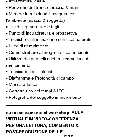
▪️ Attrezzatura ideale
▪️ Posizione del tronco, braccia & mani
▪️ Mettere in relazione il soggetto con 
l’ambiente (spazio & soggetto)
▪️ Tipi di inquadrature e tagli
▪️ Punto di inquadratura e prospettiva
▪️ Tecniche di illuminazione con luce naturale
▪️ Luce di riempimento
▪️ Come sfruttare al meglio la luce ambiente
▪️ Utilizzo dei pannelli riflettenti come luce di 
riempimento
▪️ Tecnica bokeh - sfocato
▪️ Diaframma e Profondità di campo
▪️ Messa a fuoco
▪️ Corretto uso dei tempi & ISO
▪️ Fotografia del soggetto in movimento
successivamente al workshop  AULA 
VIRTUALE IN VIDEO-CONFERENZA
PER UNA LETTURA, COMMENTO & 
POST-PRODUZIONE DELLE 