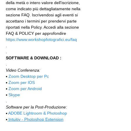
della metà o intero valore dell'iscrizione, 
come indicato più dettagliatamente nella 
sezione FAQ. Iscrivendosi agli eventi si 
accettano i termini per prendervi parte 
riportati nella Policy. Accedi alla sezione 
FAQ & POLICY per approfondire 
https://www.workshopfotografici.eu/faq
.
.
SOFTWARE & DOWNLOAD :
.
Video Conferenza:
▪️ 
Zoom Desktop per Pc
▪️ 
Zoom per IOS
▪️ 
Zoom per Android
▪️ 
Skype
.
Software per la Post-Produzione:
▪️ 
ADOBE Lightroom & Photoshop
▪️
 Intuitiv - Photoshop Extension