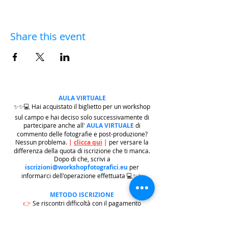
Share this event
AULA VIRTUALE
✨✨💻 Hai acquistato il biglietto per un workshop
sul campo e hai deciso solo successivamente di
partecipare anche all'
AULA VIRTUALE
di
commento delle fotografie e post-produzione?
Nessun problema.
|
clicca qui
|
per versare la
differenza della quota di iscrizione che ti manca.
Dopo di che, scrivi a
iscrizioni@workshopfotografici.eu
per
informarci dell'operazione effettuata 💻✨✨
METODO ISCRIZIONE
👉
Se riscontri difficoltà con il pagamento
dell'iscrizione mediante carta di credito/paypal
potrai iscriverti tramite altri metodi di pagamento