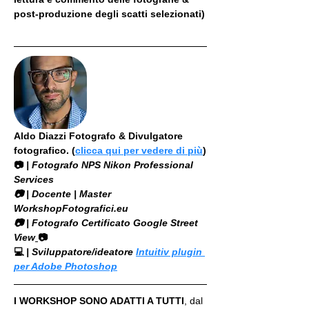
post-produzione degli scatti selezionati)
Aldo Diazzi Fotografo & Divulgatore 
fotografico. (
clicca qui per vedere di più
)
📷
 | Fotografo NPS Nikon Professional 
Services
​📷 | Docente | Master 
WorkshopFotografici.eu
📷 | Fotografo Certificato Google Street 
View
📷
💻
 | Sviluppatore/ideatore 
Intuitiv plugin 
per Adobe Photoshop
I WORKSHOP SONO ADATTI A TUTTI
, dal 