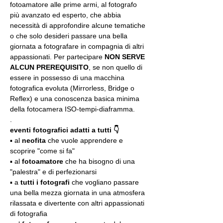
fotoamatore alle prime armi, al fotografo 
più avanzato ed esperto, che abbia 
necessità di approfondire alcune tematiche 
o che solo desideri passare una bella 
giornata a fotografare in compagnia di altri 
appassionati. Per partecipare 
NON SERVE 
ALCUN PREREQUISITO
, se non quello di 
essere in possesso di una macchina 
fotografica evoluta (Mirrorless, Bridge o 
Reflex) e una conoscenza basica minima 
della fotocamera ISO-tempi-diaframma.
.
eventi fotografici adatti a tutti 👇
▪️ al 
neofita
 che vuole apprendere e 
scoprire "come si fa"
▪️ al 
fotoamatore
 che ha bisogno di una 
"palestra" e di perfezionarsi
▪️ a 
tutti i fotografi
 che vogliano passare 
una bella mezza giornata in una atmosfera 
rilassata e divertente con altri appassionati 
di fotografia