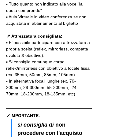
▪️ Tutto quanto non indicato alla voce "la 
quota comprende"
▪️ Aula Virtuale in video conferenza se non 
acquistata in abbinamento al biglietto
.
📌 Attrezzatura consigliata:
▪️ E’ possibile partecipare con attrezzatura a 
propria scelta (reflex, mirrorless, compatta 
evoluta & obiettivo).
▪️ Si consiglia comunque corpo 
reflex/mirrorless con obiettivo a focale fissa 
(ex. 35mm, 50mm, 85mm, 105mm)
▪️ In alternativa focali lunghe (ex. 70-
200mm, 28-300mm, 55-300mm,  24-
70mm, 18-200mm, 18-135mm, etc)
📌IMPORTANTE: 
si consiglia di 
non 
procedere con l'acquisto 