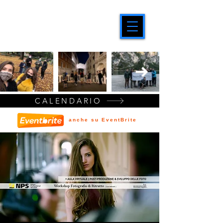
CALENDARIO
anche su EventBrite