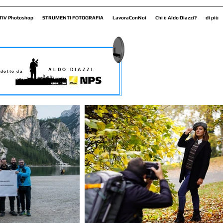
TIV Photoshop
STRUMENTI FOTOGRAFIA
LavoraConNoi
Chi è Aldo Diazzi?
di più
ALDO DIAZZI
dotto da