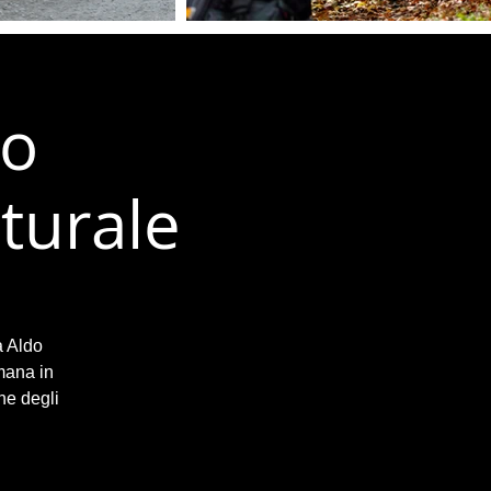
to
turale
a Aldo
mana in
ne degli