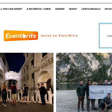
LL YOU CAN SHOOT
A RICHIESTA | CORSI
GENERI
DOVE?
CARTA REGALO
INTUI
anche su EventBrite
con