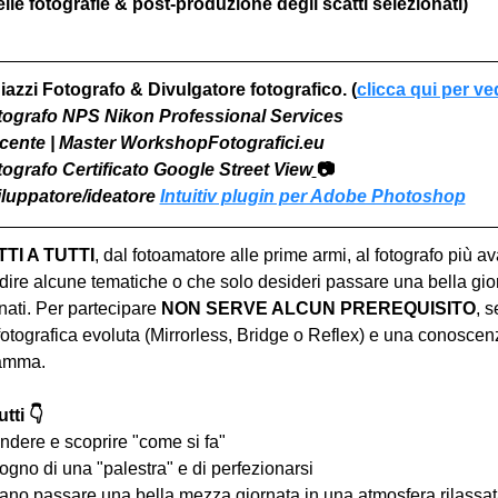
le fotografie & post-produzione degli scatti selezionati)
iazzi Fotografo & Divulgatore fotografico. (
clicca qui per ve
otografo NPS Nikon Professional Services
Docente | Master WorkshopFotografici.eu
otografo Certificato Google Street View
📷
viluppatore/ideatore 
Intuitiv plugin per Adobe Photoshop
I A TUTTI
, dal fotoamatore alle prime armi, al fotografo più a
ire alcune tematiche o che solo desideri passare una bella gior
ati. Per partecipare 
NON SERVE ALCUN PREREQUISITO
, s
tografica evoluta (Mirrorless, Bridge o Reflex) e una conoscen
ramma.
tti 👇
ndere e scoprire "come si fa"
ogno di una "palestra" e di perfezionarsi
iano passare una bella mezza giornata in una atmosfera rilassata 