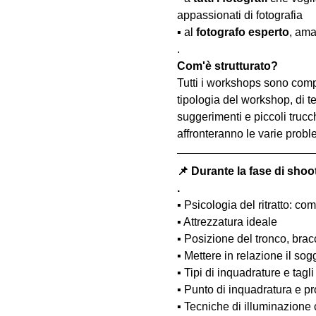
appassionati di fotografia
▪️ al 
fotografo esperto
, ama
.
Com'è strutturato?
Tutti i workshops sono comp
tipologia del workshop, di te
suggerimenti e piccoli trucc
affronteranno le varie probl
📌 Durante la fase di shoo
.
▪️ Psicologia del ritratto: 
▪️ Attrezzatura ideale
▪️ Posizione del tronco, bra
▪️ Mettere in relazione il so
▪️ Tipi di inquadrature e tagli
▪️ Punto di inquadratura e pr
▪️ Tecniche di illuminazione