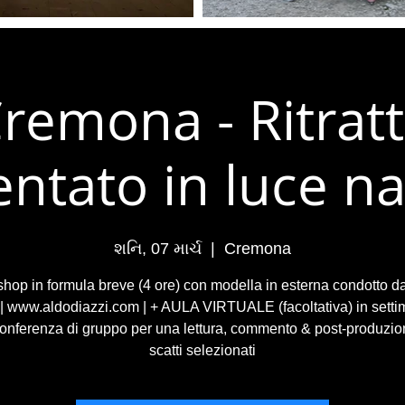
remona - Ritrat
ntato in luce na
શનિ, 07 માર્ચ
  |  
Cremona
hop in formula breve (4 ore) con modella in esterna condotto d
 | www.aldodiazzi.com | + AULA VIRTUALE (facoltativa) in setti
onferenza di gruppo per una lettura, commento & post-produzio
scatti selezionati