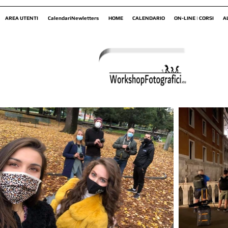
AREA UTENTI
CalendariNewletters
HOME
CALENDARIO
ON-LINE | CORSI
A