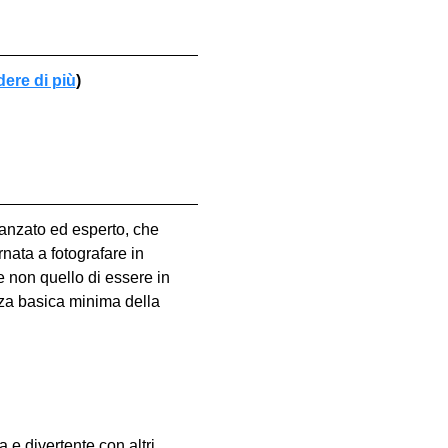
dere di più
)
vanzato ed esperto, che 
nata a fotografare in 
e non quello di essere in 
za basica minima della 
e divertente con altri 