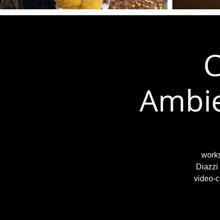
C
Ambie
works
Diazzi
video-c