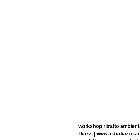
workshop ritratto ambienta
Diazzi | www.aldodiazzi.c