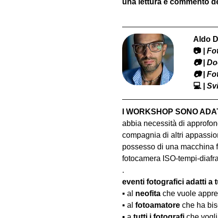
una lettura e commento del
Aldo D
📷
 | F
​📷 | 
📷 | F
💻
 | S
I WORKSHOP SONO ADATT
abbia necessità di approfond
compagnia di altri appassion
possesso di una macchina fo
fotocamera ISO-tempi-diaf
.
eventi fotografici adatti a tu
▪️ al 
neofita
 che vuole appre
▪️ al 
fotoamatore
 che ha bis
▪️ a 
tutti i fotografi
 che vogl