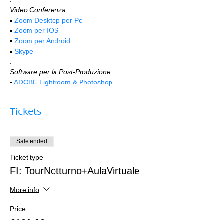
Video Conferenza:
▪️ 
Zoom Desktop per Pc
▪️ 
Zoom per IOS
▪️ 
Zoom per Android
▪️ 
Skype
.
Software per la Post-Produzione:
▪️ 
ADOBE Lightroom & Photoshop
Tickets
Sale ended
Ticket type
FI: TourNotturno+AulaVirtuale
More info
Price