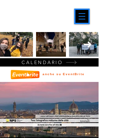
CALENDARIO
anche su EventBrite