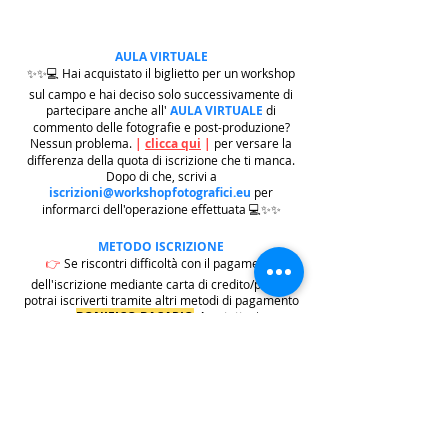
AULA VIRTUALE
✨✨💻 Hai acquistato il biglietto per un workshop
sul campo e hai deciso solo successivamente di
partecipare anche all'
AULA VIRTUALE
di
commento delle fotografie e post-produzione?
Nessun problema.
|
clicca qui
|
per versare la
differenza della quota di iscrizione che ti manca.
Dopo di che, scrivi a
iscrizioni@workshopfotografici.eu
per
informarci dell'operazione effettuata 💻✨✨
METODO ISCRIZIONE
👉
Se riscontri difficoltà con il pagamento
dell'iscrizione mediante carta di credito/paypal
potrai iscriverti tramite altri metodi di pagamento
come
BONIFICO BACARIO
(
contattaci per
ricevere gli estremi bancari)
o REVOLUT
|
CLICCA
QUI
| ricordati in questo caso di contattarci in
seguito per lasciarci i tuoi recapiti per mandarti le
informazioni e il biglietto dell'evento e di
contattarci per e-mail per indicarci i tuoi dati
personali per l'emissione della regolare fattura
(nome cognome, indirizzo di residenza con cap e
codice fiscale).