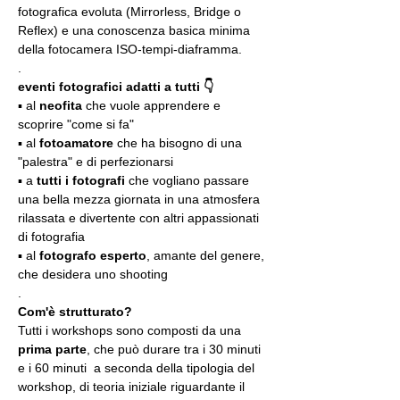
fotografica evoluta (Mirrorless, Bridge o 
Reflex) e una conoscenza basica minima 
della fotocamera ISO-tempi-diaframma.
.
eventi fotografici adatti a tutti 👇
▪️ al 
neofita
 che vuole apprendere e 
scoprire "come si fa"
▪️ al 
fotoamatore
 che ha bisogno di una 
"palestra" e di perfezionarsi
▪️ a 
tutti i fotografi
 che vogliano passare 
una bella mezza giornata in una atmosfera 
rilassata e divertente con altri appassionati 
di fotografia
▪️ al 
fotografo esperto
, amante del genere, 
che desidera uno shooting
.
Com'è strutturato?
Tutti i workshops sono composti da una 
prima parte
, che può durare tra i 30 minuti 
e i 60 minuti  a seconda della tipologia del 
workshop, di teoria iniziale riguardante il 