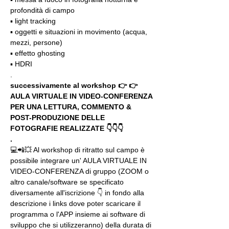
profondità di campo
▪️ light tracking
▪️ oggetti e situazioni in movimento (acqua, 
mezzi, persone)
▪️ effetto ghosting
▪️ HDRI
.
successivamente al workshop 👉 👉 
AULA VIRTUALE IN VIDEO-CONFERENZA
PER UNA LETTURA, COMMENTO & 
POST-PRODUZIONE DELLE 
FOTOGRAFIE REALIZZATE 👇👇👇
.
💻📲💥 Al workshop di ritratto sul campo è 
possibile integrare un' AULA VIRTUALE IN 
VIDEO-CONFERENZA di gruppo (ZOOM o 
altro canale/software se specificato 
diversamente all'iscrizione 👇 in fondo alla 
descrizione i links dove poter scaricare il 
programma o l'APP insieme ai software di 
sviluppo che si utilizzeranno) della durata di 