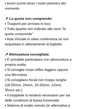
▪️ buoni sconti verso i nostri partners del 
momento
.
📌 La quota non comprende:
▪️ Trasporti per arrivare in loco
▪️ Tutto quanto non indicato alla voce "la 
quota comprende"
▪️ Aula Virtuale in video conferenza se non 
acquistata in abbinamento al biglietto
.
📌 Attrezzatura consigliata:
▪️ E’ possibile partecipare con attrezzatura a 
propria scelta.
▪️ Si consiglia corpo reflex leggero oppure 
una Mirrorless
▪️ Si consigliano focali non troppo lunghe 
(18-55mm, 24mm, 10-20mm, 12mm, 
35mm etc.)
▪️ Il treppiede si renderà necessario per via 
delle condizioni di bassa luminosità
▪️ Sistema di scatto remoto (in alternativa a 