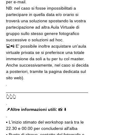
per e-mail.
NB: nel caso si fosse impossibilitati a 
partecipare in quella data e/o orario si 
troverà una soluzione spostando la vostra 
partecipazione ad altra Aula Virtuale di 
gruppo sullo stesso genere fotografico 
successive o soluzioni ad hoc.
💻📲 E' possibile inoltre acquistare un'aula 
virtuale privata se si preferisce una totale 
immersione da soli a tu per tu col master. 
Anche successivamente, nel caso si decida 
a posteriori, tramite la pagina dedicata sul 
sito web).
.
__________________________________
👆👆👆
.
📌Altre informazioni utili: 
📸 ⬇️
.
▪️ L'inizio stimato del workshop sarà tra le 
22.30 e 00.00 per concludersi all'alba
▪️ Punto di ritrovo, contatto del fotografo e 