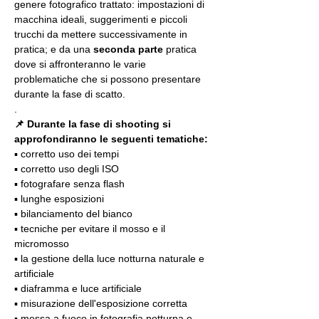
genere fotografico trattato: impostazioni di 
macchina ideali, suggerimenti e piccoli 
trucchi da mettere successivamente in 
pratica; e da una 
seconda parte
 pratica 
dove si affronteranno le varie 
problematiche che si possono presentare 
durante la fase di scatto.
.
📌 Durante la fase di shooting si 
approfondiranno le seguenti tematiche:
▪️ corretto uso dei tempi
▪️ corretto uso degli ISO
▪️ fotografare senza flash
▪️ lunghe esposizioni
▪️ bilanciamento del bianco
▪️ tecniche per evitare il mosso e il 
micromosso
▪️ la gestione della luce notturna naturale e 
artificiale
▪️ diaframma e luce artificiale
▪️ misurazione dell'esposizione corretta
▪️ messa a fuoco in fotografia notturna e 