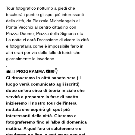
.
Tour fotografico notturno a piedi che 
toccherà i punti e gli spot più interessanti 
della città, da Piazzale Michelangelo al 
Ponte Vecchio al centro cittadino con 
Piazza Duomo, Piazza della Signoria etc. 
La notte ci darà l'occasione di vivere la città 
e fotografarla come è impossibile farlo in 
altri orari per via delle folle di turisti che 
giornalmente la invadono.
.
💼🚶‍♂️ PROGRAMMA 📷📅👇
Ci ritroveremo in città sabato sera (il 
luogo verrà comunicato agli iscritti) 
dopo un'ora circa di teoria iniziale che 
servirà a preparare la fase di scatto 
inizieremo il nostro tour dell'intera 
nottata che coprirà gli spot più 
interessanti della città. Gireremo e 
fotograferemo fino all'alba di domenica 
mattina. A quell'ora ci saluteremo e ci 
rivedremo on-line in settimana con chi 