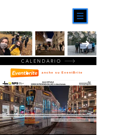
CALENDARIO
anche su EventBrite