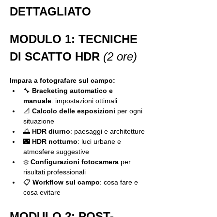
DETTAGLIATO
MODULO 1: TECNICHE 
DI SCATTO HDR
(2 ore)
Impara a fotografare sul campo:
🔧 
Bracketing automatico e 
manuale
: impostazioni ottimali
📐 
Calcolo delle esposizioni
 per ogni 
situazione
🌅 
HDR diurno
: paesaggi e architetture
🌃 
HDR notturno
: luci urbane e 
atmosfere suggestive
⚙️ 
Configurazioni fotocamera
 per 
risultati professionali
📋 
Workflow sul campo
: cosa fare e 
cosa evitare
MODULO 2: POST-