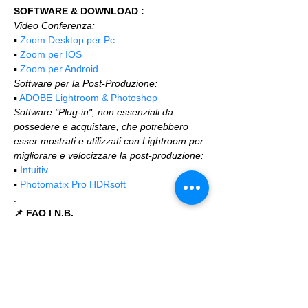
SOFTWARE & DOWNLOAD :
Video Conferenza:
▪️ 
Zoom Desktop per Pc
▪️ 
Zoom per IOS
▪️ 
Zoom per Android
Software per la Post-Produzione:
▪️ 
ADOBE Lightroom & Photoshop
Software "Plug-in", non essenziali da 
possedere e acquistare, che potrebbero 
esser mostrati e utilizzati con Lightroom per 
migliorare e velocizzare la post-produzione:
▪️ 
Intuitiv
▪️ 
Photomatix Pro HDRsoft
.
📌 FAQ | N.B.
Iscrivendosi e acquistando i corsi e gli 
eventi si accettano i termini per prendervi 
parte riportati nella Policy. Accedi alla 
sezione FAQ & POLICY per approfondire 
https://www.workshopfotografici.eu/faq