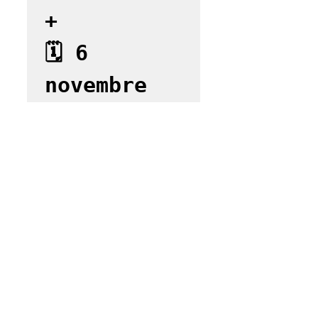
+

🗓 6 
novembre