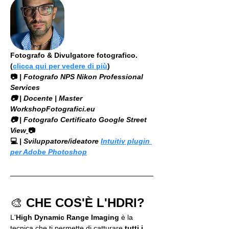
Fotografo & Divulgatore fotografico. 
(
clicca qui per vedere di più
)
📷
 | Fotografo NPS Nikon Professional 
Services
​📷 | Docente | Master 
WorkshopFotografici.eu
📷 | Fotografo Certificato Google Street 
View
📷
💻
 | Sviluppatore/ideatore 
Intuitiv plugin 
per Adobe Photoshop
🎨 
CHE COS'È L'HDRI?
L'
High Dynamic Range Imaging
 è la 
tecnica che ti permette di catturare 
tutti i 