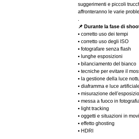
suggerimenti e piccoli trucc
affronteranno le varie probl
.
📌 Durante la fase di shoo
▪️ corretto uso dei tempi
▪️ corretto uso degli ISO
▪️ fotografare senza flash
▪️ lunghe esposizioni
▪️ bilanciamento del bianco
▪️ tecniche per evitare il m
▪️ la gestione della luce nott
▪️ diaframma e luce artificial
▪️ misurazione dell'esposizi
▪️ messa a fuoco in fotograf
▪️ light tracking
▪️ oggetti e situazioni in m
▪️ effetto ghosting
▪️ HDRI
.