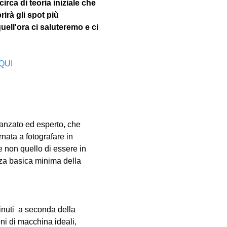
irca di teoria iniziale che 
rirà gli spot più 
uell'ora ci saluteremo e ci 
QUI
vanzato ed esperto, che 
nata a fotografare in 
e non quello di essere in 
za basica minima della 
inuti  a seconda della 
oni di macchina ideali, 