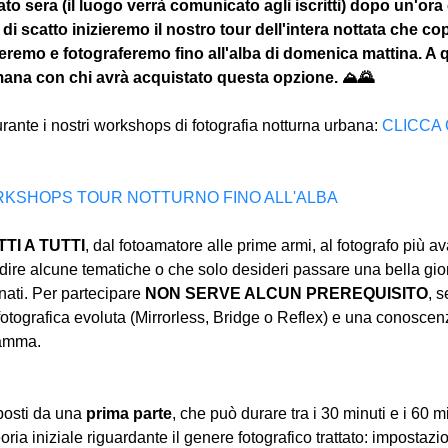
to sera (il luogo verrà comunicato agli iscritti) dopo un'ora c
di scatto inizieremo il nostro tour dell'intera nottata che cop
ireremo e fotograferemo fino all'alba di domenica mattina. A q
imana con chi avrà acquistato questa opzione. ⛰🌄
urante i nostri workshops di fotografia notturna urbana: 
CLICCA 
 WORKSHOPS TOUR NOTTURNO FINO ALL'ALBA
I A TUTTI
, dal fotoamatore alle prime armi, al fotografo più a
ire alcune tematiche o che solo desideri passare una bella gior
ati. Per partecipare 
NON SERVE ALCUN PREREQUISITO
, s
tografica evoluta (Mirrorless, Bridge o Reflex) e una conoscen
ramma.
osti da una 
prima parte
, che può durare tra i 30 minuti e i 60 m
oria iniziale riguardante il genere fotografico trattato: impostazi