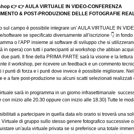
rkshop 👉 👉 AULA VIRTUALE IN VIDEO-CONFERENZA
MENTO & POST-PRODUZIONE DELLE FOTOGRAFIE REALIZ
ratto sul campo è possibile integrare un' AULA VIRTUALE IN 
software se specificato diversamente all'iscrizione 👇 in fondo a
ramma o l'APP insieme ai software di sviluppo che si utilizzeran
tà in opera) con tutti i partecipanti al workshop che abbian acqu
n due parti. Il fine della PRIMA PARTE sarà la visone e la lettura 
te il workshop, per ricevere un feedback e un commento tecnico 
atti i punti di forza e i punti dove invece è possibile migliorar
e a fare post-produzione su alcuni scatti selezionati realizzati d
virtuale sarà in programma in un giorno infrasettimanale  succes
 con inizio alle 20.30 oppure con inizio alle 18.30) Tutte le moda
bilitati a partecipare in quella data e/o orario si troverà una s
 Virtuale di gruppo sullo stesso genere fotografico successive o
uistare un'aula virtuale privata se si preferisce una totale immers