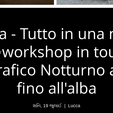
a - Tutto in una 
workshop in to
afico Notturno 
fino all'alba
શનિ, 19 જુલાઈ
  |  
Lucca