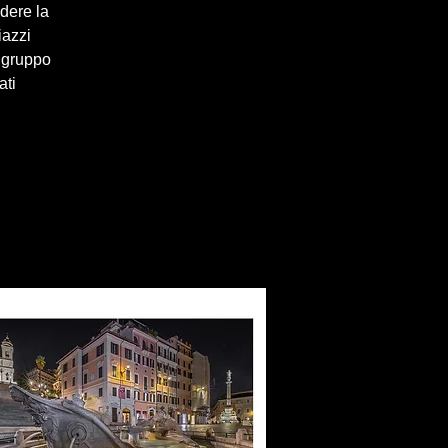
ndere la
iazzi
 gruppo
ati