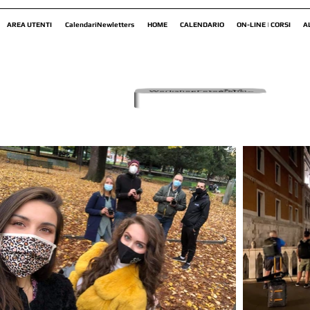
AREA UTENTI
CalendariNewletters
HOME
CALENDARIO
ON-LINE | CORSI
A