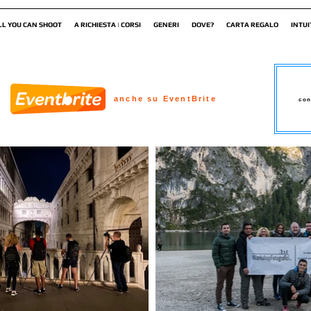
LL YOU CAN SHOOT
A RICHIESTA | CORSI
GENERI
DOVE?
CARTA REGALO
INTUI
anche su EventBrite
con