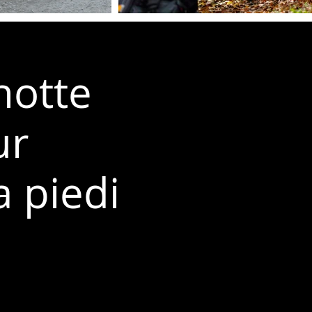
notte
ur
a piedi