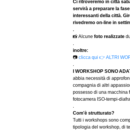
Ci ritroveremo in città saba
servirà a preparare la fase 
interessanti della città. G
rivedremo on-line in sett
.
📸 Alcune 
foto realizzate
 d
.
inoltre:
📷 
clicca qui 👉 ALTRI
.
I WORKSHOP SONO ADATT
abbia necessità di approfond
compagnia di altri appassion
possesso di una macchina fo
fotocamera ISO-tempi-diaf
.
Com'è strutturato?
Tutti i workshops sono comp
tipologia del workshop, di te