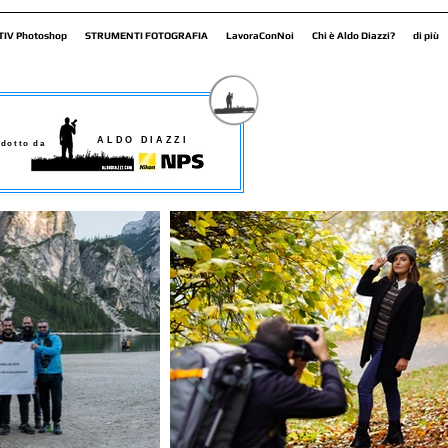
TIV Photoshop
STRUMENTI FOTOGRAFIA
LavoraConNoi
Chi è Aldo Diazzi?
di più
ALDO DIAZZI
dotto da