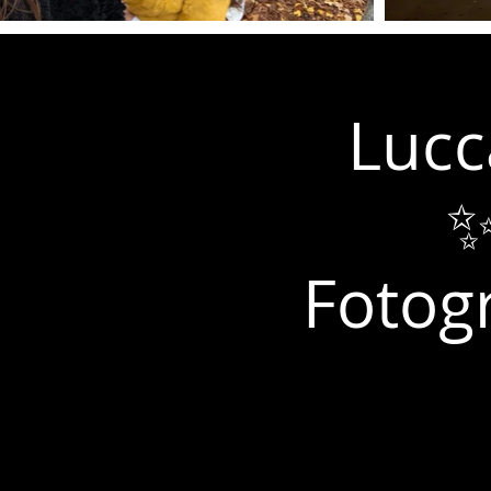
Lucc
✨
Fotogr