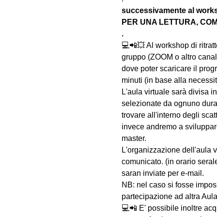
successivamente al wo
PER UNA LETTURA, COM
.
💻📲💥 Al workshop di rit
gruppo (ZOOM o altro canale/
dove poter scaricare il prog
minuti (in base alla necessi
L'aula virtuale sarà divisa i
selezionate da ognuno duran
trovare all'interno degli sc
invece andremo a sviluppare 
master.
L'organizzazione dell'aula 
comunicato. (in orario serale
saran inviate per e-mail.
NB: nel caso si fosse impossi
partecipazione ad altra Aula
💻📲 E' possibile inoltre acq