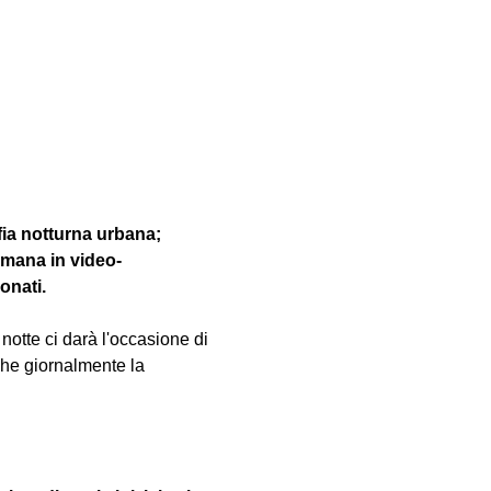
fia notturna urbana; 
imana in video-
onati.
 notte ci darà l'occasione di 
i che giornalmente la 