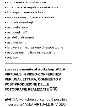
▪️ spontaneità & costruzione
▪️ infrangere le regole - essere unici
▪️ tipologie di messa a fuoco
▪️ applicazione in base al contesto
▪️ inquadrature/tagli
▪️ uso della luce
▪️ uso degli ISO
▪️ usi del diaframma
▪️ uso dei tempi
▪️ le diverse misurazione di esposizione
▪️ esposizioni multiple in macchina
▪️ privacy
successivamente al workshop  AULA 
VIRTUALE IN VIDEO-CONFERENZA
PER UNA LETTURA, COMMENTO & 
POST-PRODUZIONE DELLE 
FOTOGRAFIE REALIZZATE 👇👇👇
.
💻📲💥 Al workshop sul campo è possibile 
integrare un' AULA VIRTUALE IN VIDEO-