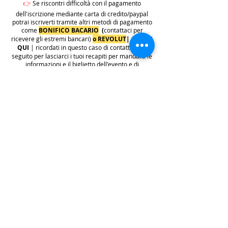
👉
Se riscontri difficoltà con il pagamento
dell'iscrizione mediante carta di credito/paypal
potrai iscriverti tramite altri metodi di pagamento
come
BONIFICO BACARIO
(
contattaci per
ricevere gli estremi bancari)
o REVOLUT
|
CLICCA
QUI
| ricordati in questo caso di contattarci in
seguito per lasciarci i tuoi recapiti per mandarti le
informazioni e il biglietto dell'evento e di
contattarci per e-mail per indicarci i tuoi dati
personali per l'emissione della regolare fattura
(nome cognome, indirizzo di residenza con cap e
codice fiscale).
.
.
.
leggi:
info costi
: La quota di iscrizione è comprensiva di
tasse, rivalsa INPS 4% & bollo su fattura (dove
previsto) sono anche comprese nella quota le
commissioni del provider di pagamento (Stripe o
Paypal).
👉
S
ono invece escluse dalla quota di iscrizione
e aggiunte al prezzo finale del biglietto le
commissioni di servizio sui biglietti "Wix
Payments" in vigore dal 1 ottobre 2025. Tali
commissioni imposte da Wix Events saranno a
carico del cliente e saranno aggiunte,