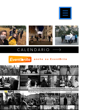
CALENDARIO
anche su EventBrite