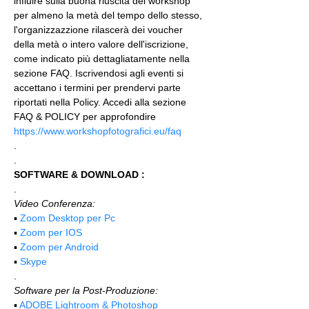
influire sulla buona riuscita del workshop 
per almeno la metà del tempo dello stesso, 
l'organizzazzione rilascerà dei voucher 
della metà o intero valore dell'iscrizione, 
come indicato più dettagliatamente nella 
sezione FAQ. Iscrivendosi agli eventi si 
accettano i termini per prendervi parte 
riportati nella Policy. Accedi alla sezione 
FAQ & POLICY per approfondire 
https://www.workshopfotografici.eu/faq
.
.
SOFTWARE & DOWNLOAD :
.
Video Conferenza:
▪️ 
Zoom Desktop per Pc
▪️ 
Zoom per IOS
▪️ 
Zoom per Android
▪️ 
Skype
.
Software per la Post-Produzione:
▪️ 
ADOBE Lightroom & Photoshop