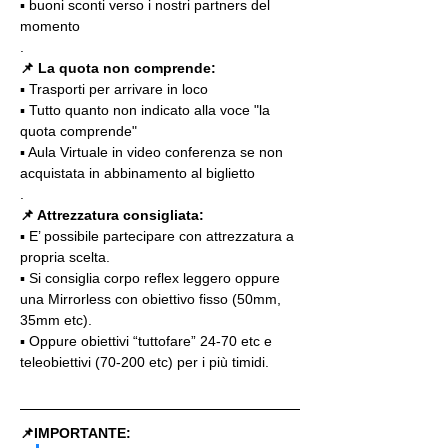
▪️ buoni sconti verso i nostri partners del 
momento
.
📌 La quota non comprende:
▪️ Trasporti per arrivare in loco
▪️ Tutto quanto non indicato alla voce "la 
quota comprende"
▪️ Aula Virtuale in video conferenza se non 
acquistata in abbinamento al biglietto
.
📌 Attrezzatura consigliata:
▪️ E’ possibile partecipare con attrezzatura a 
propria scelta.
▪️ Si consiglia corpo reflex leggero oppure 
una Mirrorless con obiettivo fisso (50mm, 
35mm etc).
▪️ Oppure obiettivi “tuttofare” 24-70 etc e 
teleobiettivi (70-200 etc) per i più timidi.
📌IMPORTANTE: 